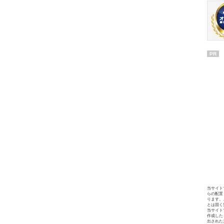
PR
当サイト
らの配置
ります。
とは固く
当サイト
作成した
出された