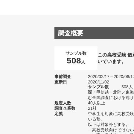
調査概要
サンプル数
この高校受験 
508
いています。
人
事前調査
2020/02/17～2020/06/1
更新日
2020/11/02
サンプル数
508
圏／甲信越・北陸／東海
む全国調査における総サン
規定人数
40人以上
調査企業数
21社
定義
中学生を対象に高校受験
いる塾。
以下は対象外とする。
・高校受験向けではない