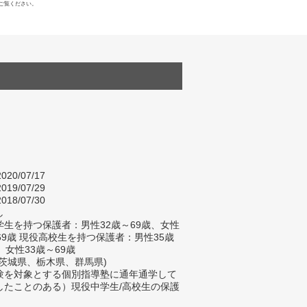
ご覧ください。
020/07/17
019/07/29
018/07/30
し
生を持つ保護者：男性32歳～69歳、女性
69歳 現役高校生を持つ保護者：男性35歳
、女性33歳～69歳
茨城県、栃木県、群馬県)
験を対象とする個別指導塾に通年通学して
したことのある）現役中学生/高校生の保護