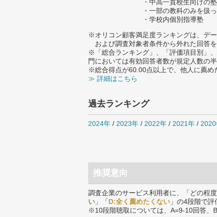
・中高一貫校生向けの塾
・一部の教科のみを扱っ
・学校内個別指導塾
※オリコン顧客満足度ランキングは、デー
および調査対象者条件から外れた回答を
※「総合ランキング」、「評価項目別」、
門においては有効回答者数が規定人数の半
※総合得点が60.00点以上で、他人に
≫ 詳細はこちら
過去ランキング
2024年
/
2023年
/
2022年
/
2021年
/
202
推奨意向
調査企業のサービス利用者に、「どの程度
い
」「
D:全く薦めたくない
」の4段階で評
※10段階聴取については、A=9-10回答、