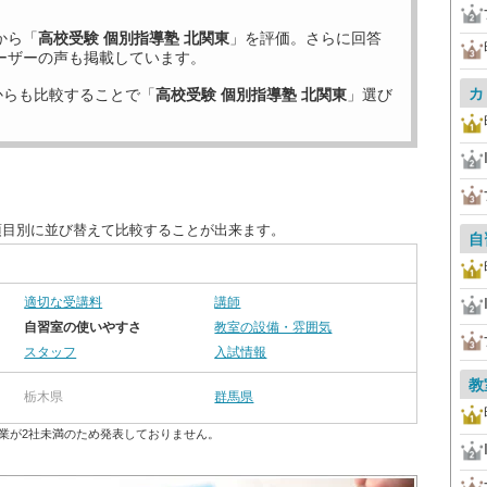
から「
高校受験 個別指導塾 北関東
」を評価。さらに回答
ーザーの声も掲載しています。
カ
からも比較することで「
高校受験 個別指導塾 北関東
」選び
項目別に並び替えて比較することが出来ます。
自
適切な受講料
講師
自習室の使いやすさ
教室の設備・雰囲気
スタッフ
入試情報
教
栃木県
群馬県
業が2社未満のため発表しておりません。