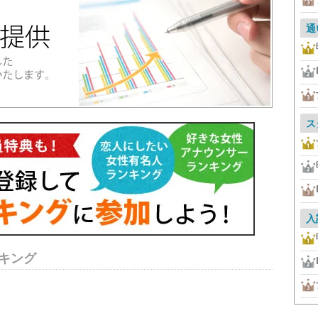
通
ス
入
キング