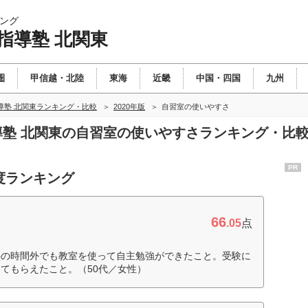
ング
指導塾 北関東
圏
甲信越・北陸
東海
近畿
中国・四国
九州
導塾 北関東ランキング・比較
2020年版
自習室の使いやすさ
指導塾 北関東の自習室の使いやすさランキング・比
PR
度ランキング
66
.05
点
塾の時間外でも教室を使って自主勉強ができたこと。受験に
てもらえたこと。（50代／女性）