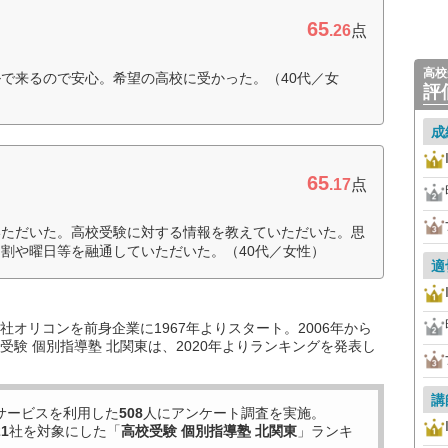
65
.26
点
高校
で来るので安心。希望の高校に受かった。（40代／女
評
成
65
.17
点
いただいた。高校受験に対する情報を教えていただいた。思
割や曜日等を融通していただいた。（40代／女性）
適
オリコンを前身企業に1967年よりスタート。2006年から
験 個別指導塾 北関東は、2020年よりランキングを発表し
講
サービスを利用した
508
人にアンケート調査を実施。
21
社を対象にした「
高校受験 個別指導塾 北関東
」ランキ