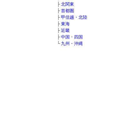
北関東
首都圏
甲信越・北陸
東海
近畿
中国・四国
九州・沖縄