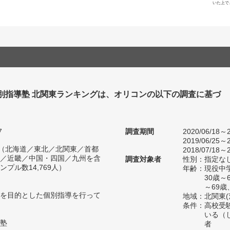
いた上で
個別指導塾 北関東ランキングは、オリコンの以下の調査に基づ
7
調査期間
2020/06/18～2
2019/06/25～2
人（北海道／東北／北関東／首都
2018/07/18～2
／近畿／中国・四国／九州を含
調査対象者
性別：指定な
プル数14,769人）
年齢：現役中学
30歳～
～69歳
を目的とした個別指導を行って
地域：北関東(
条件：高校受
いる（
塾
者