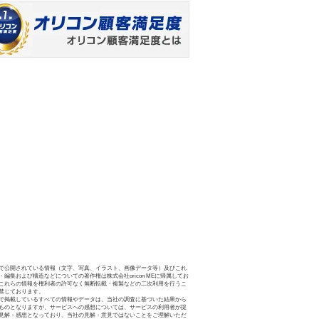
で公開されている情報（文字、写真、イラスト、画像データ等）及びこれ
・編集および構造などについての著作権は株式会社oricon MEに帰属してお
これらの情報を権利者の許可なく無断転載・複製などの二次利用を行うこ
禁じております。
で掲載しているすべての情報やデータは、当社の調査に基づいた結果から
ものとなりますが、サービスへの感想については、サービスの利用者が提
見解・感想となっており、当社の見解・意見ではないことをご理解いただ