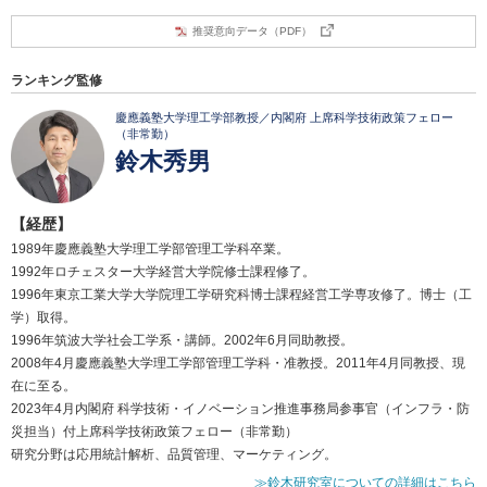
推奨意向データ（PDF）
ランキング監修
慶應義塾大学理工学部教授／内閣府 上席科学技術政策フェロー
（非常勤）
鈴木秀男
【経歴】
1989年慶應義塾大学理工学部管理工学科卒業。
1992年ロチェスター大学経営大学院修士課程修了。
1996年東京工業大学大学院理工学研究科博士課程経営工学専攻修了。博士（工
学）取得。
1996年筑波大学社会工学系・講師。2002年6月同助教授。
2008年4月慶應義塾大学理工学部管理工学科・准教授。2011年4月同教授、現
在に至る。
2023年4月内閣府 科学技術・イノベーション推進事務局参事官（インフラ・防
災担当）付上席科学技術政策フェロー（非常勤）
研究分野は応用統計解析、品質管理、マーケティング。
≫鈴木研究室についての詳細はこちら