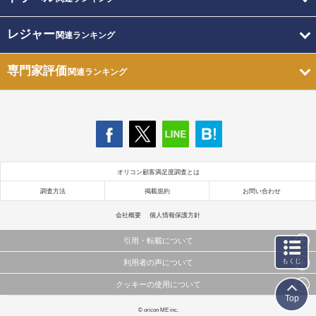
レジャー
関連ランキング
専門家評価
関連ランキング
オリコン顧客満足度調査とは
調査方法
掲載規約
お問い合わせ
会社概要
個人情報保護方針
引用・転載について
もくじ
利用者の声について
当サイトで公開されている情報（文字、写真、イラスト、画像データ等）及びこれらの配置・
編集および構造などについての著作権は株式会社oricon MEに帰属しております。
クッキーの使用について
当サイトに掲載している内容はすべてサービスの利用者が提出された見解・感想です。
これらの情報を権利者の許可なく無断転載・複製などの二次利用を行うことは固く禁じており
Top
弊社が内容について正確性を含め一切保証するものではありません。
ます。
このサイトでは Cookie を使用して、ユーザーに合わせたコンテンツや広告の表示、ソーシャル
© oricon ME inc.
弊社の見解・ 意見ではないことをご理解いただいた上でご覧ください。