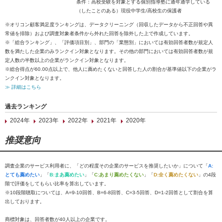
条件：高校受験を対象とする個別指導塾に通年通学している
（したことのある）現役中学生/高校生の保護者
※オリコン顧客満足度ランキングは、データクリーニング（回収したデータから不正回答や異
常値を排除）および調査対象者条件から外れた回答を除外した上で作成しています。
※「総合ランキング」、「評価項目別」、部門の「業態別」においては有効回答者数が規定人
数を満たした企業のみランクイン対象となります。その他の部門においては有効回答者数が規
定人数の半数以上の企業がランクイン対象となります。
※総合得点が60.00点以上で、他人に薦めたくないと回答した人の割合が基準値以下の企業がラ
ンクイン対象となります。
≫ 詳細はこちら
過去ランキング
2024年
2023年
2022年
2021年
2020年
推奨意向
調査企業のサービス利用者に、「どの程度その企業のサービスを推奨したいか」について「
A:
とても薦めたい
」「
B:まあ薦めたい
」「
C:あまり薦めたくない
」「
D:全く薦めたくない
」の4段
階で評価をしてもらい比率を算出しています。
※10段階聴取については、A=9-10回答、B=6-8回答、C=3-5回答、D=1-2回答として割合を算
出しております。
商標対象は、回答者数が40人以上の企業です。