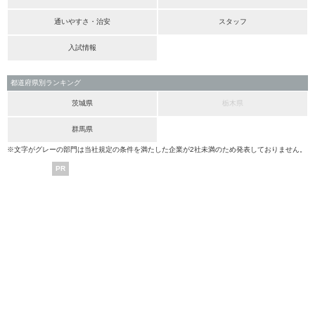
通いやすさ・治安
スタッフ
入試情報
都道府県別ランキング
茨城県
栃木県
群馬県
※文字がグレーの部門は当社規定の条件を満たした企業が2社未満のため発表しておりません。
PR