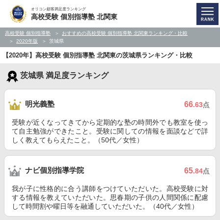
オリコン顧客満足度ランキング
高校受験 個別指導塾 北関東
高校受験 個別指導塾
おすすめの高校受験 個別指導塾 北関東ランキング・比較
2020年版
茨城県
【2020年】高校受験 個別指導塾 北関東の茨城県ランキング・比較
茨城県 満足度ランキング
明光義塾
66
.63
点
受験が近くなってきてから定期的な塾の時間外でも教室を使っ
て自主勉強ができたこと。受験に関しての情報を面談などで詳
しく教えてもらえたこと。（50代／女性）
ナビ個別指導学院
65
.84
点
我が子に性格的に合う講師をつけていただいた。高校受験に対
する情報を教えていただいた。思春期の子供の人間関係に配慮
して時間割や曜日等を融通していただいた。（40代／女性）