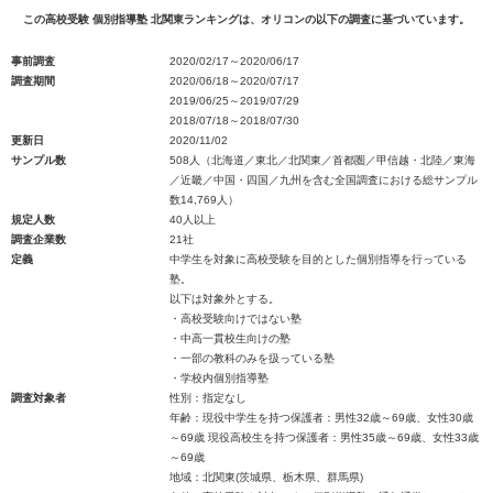
この高校受験 個別指導塾 北関東ランキングは、オリコンの以下の調査に基づいています。
事前調査
2020/02/17～2020/06/17
調査期間
2020/06/18～2020/07/17
2019/06/25～2019/07/29
2018/07/18～2018/07/30
更新日
2020/11/02
サンプル数
508人（北海道／東北／北関東／首都圏／甲信越・北陸／東海
／近畿／中国・四国／九州を含む全国調査における総サンプル
数14,769人）
規定人数
40人以上
調査企業数
21社
定義
中学生を対象に高校受験を目的とした個別指導を行っている
塾。
以下は対象外とする。
・高校受験向けではない塾
・中高一貫校生向けの塾
・一部の教科のみを扱っている塾
・学校内個別指導塾
調査対象者
性別：指定なし
年齢：現役中学生を持つ保護者：男性32歳～69歳、女性30歳
～69歳 現役高校生を持つ保護者：男性35歳～69歳、女性33歳
～69歳
地域：北関東(茨城県、栃木県、群馬県)