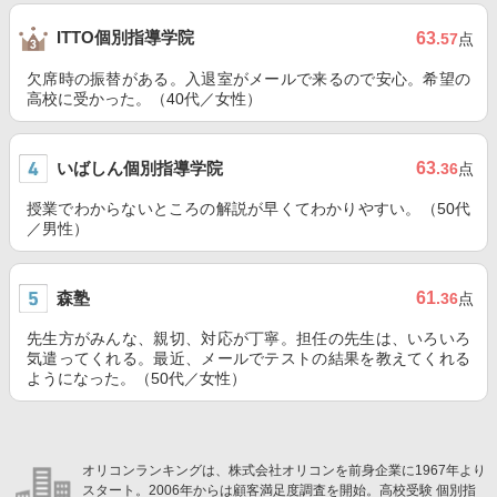
ITTO個別指導学院
63
.57
点
欠席時の振替がある。入退室がメールで来るので安心。希望の
高校に受かった。（40代／女性）
いばしん個別指導学院
63
.36
点
授業でわからないところの解説が早くてわかりやすい。（50代
／男性）
森塾
61
.36
点
先生方がみんな、親切、対応が丁寧。担任の先生は、いろいろ
気遣ってくれる。最近、メールでテストの結果を教えてくれる
ようになった。（50代／女性）
オリコンランキングは、株式会社オリコンを前身企業に1967年より
スタート。2006年からは顧客満足度調査を開始。高校受験 個別指