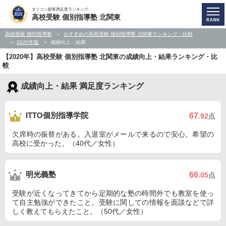
オリコン顧客満足度ランキング
高校受験 個別指導塾 北関東
高校受験 個別指導塾
おすすめの高校受験 個別指導塾 北関東ランキング・比較
2020年版
成績向上・結果
【2020年】高校受験 個別指導塾 北関東の成績向上・結果ランキング・比
較
成績向上・結果 満足度ランキング
ITTO個別指導学院
67
.92
点
欠席時の振替がある。入退室がメールで来るので安心。希望の
高校に受かった。（40代／女性）
明光義塾
66
.05
点
受験が近くなってきてから定期的な塾の時間外でも教室を使っ
て自主勉強ができたこと。受験に関しての情報を面談などで詳
しく教えてもらえたこと。（50代／女性）