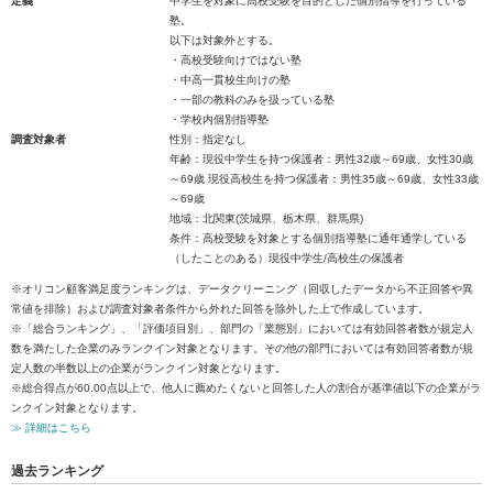
定義
中学生を対象に高校受験を目的とした個別指導を行っている
塾。
以下は対象外とする。
・高校受験向けではない塾
・中高一貫校生向けの塾
・一部の教科のみを扱っている塾
・学校内個別指導塾
調査対象者
性別：指定なし
年齢：現役中学生を持つ保護者：男性32歳～69歳、女性30歳
～69歳 現役高校生を持つ保護者：男性35歳～69歳、女性33歳
～69歳
地域：北関東(茨城県、栃木県、群馬県)
条件：高校受験を対象とする個別指導塾に通年通学している
（したことのある）現役中学生/高校生の保護者
※オリコン顧客満足度ランキングは、データクリーニング（回収したデータから不正回答や異
常値を排除）および調査対象者条件から外れた回答を除外した上で作成しています。
※「総合ランキング」、「評価項目別」、部門の「業態別」においては有効回答者数が規定人
数を満たした企業のみランクイン対象となります。その他の部門においては有効回答者数が規
定人数の半数以上の企業がランクイン対象となります。
※総合得点が60.00点以上で、他人に薦めたくないと回答した人の割合が基準値以下の企業がラ
ンクイン対象となります。
≫ 詳細はこちら
過去ランキング