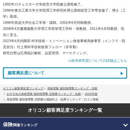
1992年ロチェスター大学経営大学院修士課程修了。
1996年東京工業大学大学院理工学研究科博士課程経営工学専攻修了。博士（工
学）取得。
1996年筑波大学社会工学系・講師。2002年6月同助教授。
2008年4月慶應義塾大学理工学部管理工学科・准教授。2011年4月同教授、現
在に至る。
2023年4月内閣府 科学技術・イノベーション推進事務局参事官（インフラ・防
災担当）付上席科学技術政策フェロー（非常勤）
研究分野は応用統計解析、品質管理、マーケティング。
≫鈴木研究室についての詳細はこちら
顧客満足度について
オリコン顧客満足度ランキング
高校受験 個別指導塾ランキング・比較
おすすめの高校受験 個別指導塾 北関東ランキング・比較
2020年版
高校受験 個別指導塾 北関東の成績向上・結果ランキング・口コミ情報
オリコン顧客満足度
ランキング一覧
保険
関連ランキング