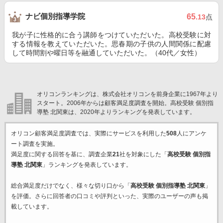
ナビ個別指導学院
65
.13
点
我が子に性格的に合う講師をつけていただいた。高校受験に対
する情報を教えていただいた。思春期の子供の人間関係に配慮
して時間割や曜日等を融通していただいた。（40代／女性）
オリコンランキングは、株式会社オリコンを前身企業に1967年より
スタート。2006年からは顧客満足度調査を開始。高校受験 個別指
導塾 北関東は、2020年よりランキングを発表しています。
オリコン顧客満足度調査では、実際にサービスを利用した
508
人にアンケ
ート調査を実施。
満足度に関する回答を基に、調査企業
21
社を対象にした「
高校受験 個別指
導塾 北関東
」ランキングを発表しています。
総合満足度だけでなく、様々な切り口から「
高校受験 個別指導塾 北関東
」
を評価。さらに回答者の口コミや評判といった、実際のユーザーの声も掲
載しています。