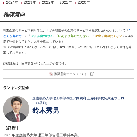
2024年
2023年
2022年
2021年
2020年
推奨意向
調査企業のサービス利用者に、「どの程度その企業のサービスを推奨したいか」について「
A:
とても薦めたい
」「
B:まあ薦めたい
」「
C:あまり薦めたくない
」「
D:全く薦めたくない
」の4段
階で評価をしてもらい比率を算出しています。
※10段階聴取については、A=9-10回答、B=6-8回答、C=3-5回答、D=1-2回答として割合を算
出しております。
商標対象は、回答者数が40人以上の企業です。
推奨意向データ（PDF）
ランキング監修
慶應義塾大学理工学部教授／内閣府 上席科学技術政策フェロー
（非常勤）
鈴木秀男
【経歴】
1989年慶應義塾大学理工学部管理工学科卒業。