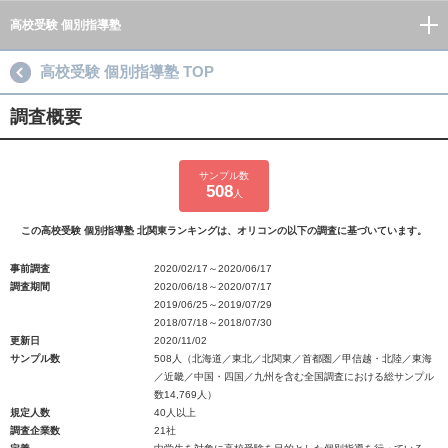
高校受験 個別指導塾
高校受験 個別指導塾 TOP
調査概要
サンプル数
508
人
この高校受験 個別指導塾 北関東ランキングは、オリコンの以下の調査に基づいています。
事前調査
2020/02/17～2020/06/17
調査期間
2020/06/18～2020/07/17
2019/06/25～2019/07/29
2018/07/18～2018/07/30
更新日
2020/11/02
サンプル数
508人（北海道／東北／北関東／首都圏／甲信越・北陸／東海
／近畿／中国・四国／九州を含む全国調査における総サンプル
数14,769人）
規定人数
40人以上
調査企業数
21社