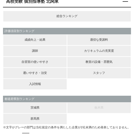
高校受験 個別指導塾 北関東
総合ランキング
評価項目別ランキング
成績向上・結果
適切な受講料
講師
カリキュラムの充実度
自習室の使いやすさ
教室の設備・雰囲気
通いやすさ・治安
スタッフ
入試情報
都道府県別ランキング
茨城県
栃木県
群馬県
※文字がグレーの部門は当社規定の条件を満たした企業が2社未満のため発表しておりません。