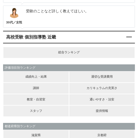
受験のことなど詳しく教えてほしい。
30代／女性
高校受験 個別指導塾 近畿
総合ランキング
評価項目別ランキング
成績向上・結果
適切な受講費用
講師
カリキュラムの充実さ
教室・自習室
通いやすさ・治安
スタッフ
提供情報
都道府県別ランキング
滋賀県
京都府