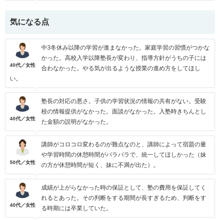
気になる点
中3冬休み以降の学習が進まなかった。家庭学習の習慣がつかな
かった。高校入学以降塾長が変わり、指導方針がうちの子には
40代／女性
合わなかった。やる気が出るような授業の進め方をしてほし
い。
塾長の対応の悪さ。子供の学習状況の情報の共有がない。受験
校の情報提供がなかった。面談がなかった。入塾時きちんとし
40代／女性
た金額の説明がなかった。
講師がコロコロ変わるのが難点なのと、講師によって宿題の量
や学習時間の休憩時間がバラバラで、統一してほしかった（妹
50代／女性
の方が休憩時間が短く、妹に不満が出た）。
成績が上がらなかった時の保証として、塾の費用を保証してく
れるとあった。その判断をする期間が長すぎるため、判断をす
40代／女性
る時期には卒業していた。