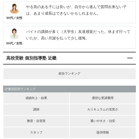
やる気のある子には良いが、自分から進んで質問出来ない子
は、あまり成長はできないかもしれません。
30代／女性
バイトの講師が多く（大学生）友達感覚だった。休まず行って
いたが、高い月謝を払って少し後悔。
50代／女性
高校受験 個別指導塾 近畿
総合ランキング
評価項目別ランキング
成績向上・結果
適切な受講費用
講師
カリキュラムの充実さ
教室・自習室
通いやすさ・治安
スタッフ
提供情報