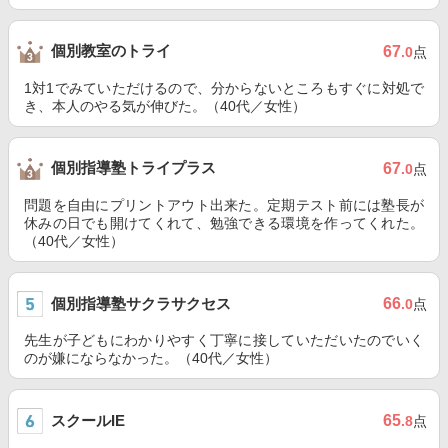
個別教室のトライ
67
.0
点
1対1でみていただけるので、分からないところもすぐに対処で
き、本人のやる気が伸びた。（40代／女性）
個別指導塾トライプラス
67
.0
点
問題を自由にプリントアウト出来た。定期テスト前には塾長が
休みの日でも開けてくれて、勉強できる環境を作ってくれた。
（40代／女性）
個別指導塾サクラサクセス
66
.0
点
先生が子どもにわかりやすく丁寧に接していただいたのでいく
のが嫌にならなかった。（40代／女性）
スクールIE
65
.8
点