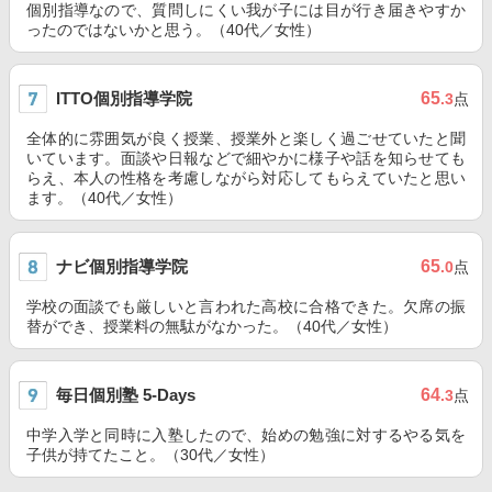
個別指導なので、質問しにくい我が子には目が行き届きやすか
ったのではないかと思う。（40代／女性）
ITTO個別指導学院
65
.3
点
全体的に雰囲気が良く授業、授業外と楽しく過ごせていたと聞
いています。面談や日報などで細やかに様子や話を知らせても
らえ、本人の性格を考慮しながら対応してもらえていたと思い
ます。（40代／女性）
ナビ個別指導学院
65
.0
点
学校の面談でも厳しいと言われた高校に合格できた。欠席の振
替ができ、授業料の無駄がなかった。（40代／女性）
毎日個別塾 5-Days
64
.3
点
中学入学と同時に入塾したので、始めの勉強に対するやる気を
子供が持てたこと。（30代／女性）