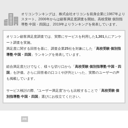
オリコンランキングは、株式会社オリコンを前身企業に1967年より
スタート。2006年からは顧客満足度調査を開始。高校受験 個別指
導塾 中国・四国は、2019年よりランキングを発表しています。
オリコン顧客満足度調査では、実際にサービスを利用した
1,301
人にアンケ
ート調査を実施。
満足度に関する回答を基に、調査企業
25
社を対象にした「
高校受験 個別指
導塾 中国・四国
」ランキングを発表しています。
総合満足度だけでなく、様々な切り口から「
高校受験 個別指導塾 中国・四
国
」を評価。さらに回答者の口コミや評判といった、実際のユーザーの声
も掲載しています。
サービス検討の際、“ユーザー満足度”からも比較することで「
高校受験 個
別指導塾 中国・四国
」選びにお役立てください。
PR