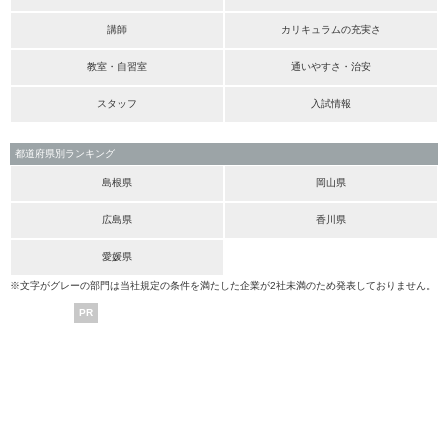
講師
カリキュラムの充実さ
教室・自習室
通いやすさ・治安
スタッフ
入試情報
都道府県別ランキング
島根県
岡山県
広島県
香川県
愛媛県
※文字がグレーの部門は当社規定の条件を満たした企業が2社未満のため発表しておりません。
PR