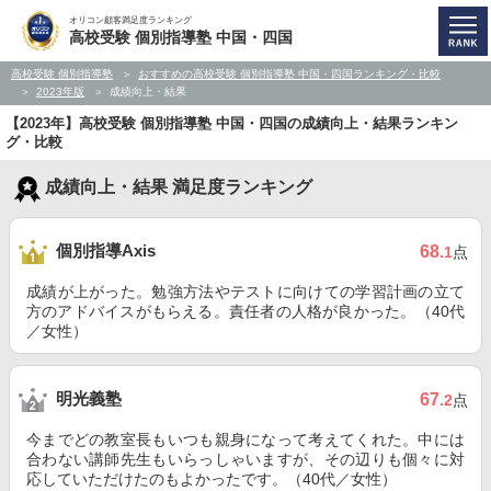
オリコン顧客満足度ランキング
高校受験 個別指導塾 中国・四国
高校受験 個別指導塾
おすすめの高校受験 個別指導塾 中国・四国ランキング・比較
2023年版
成績向上・結果
【2023年】高校受験 個別指導塾 中国・四国の成績向上・結果ランキン
グ・比較
成績向上・結果 満足度ランキング
個別指導Axis
68
.1
点
成績が上がった。勉強方法やテストに向けての学習計画の立て
方のアドバイスがもらえる。責任者の人格が良かった。（40代
／女性）
明光義塾
67
.2
点
今までどの教室長もいつも親身になって考えてくれた。中には
合わない講師先生もいらっしゃいますが、その辺りも個々に対
応していただけたのもよかったです。（40代／女性）