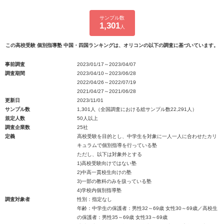
サンプル数
1,301
人
この高校受験 個別指導塾 中国・四国ランキングは、オリコンの以下の調査に基づいています。
事前調査
2023/01/17～2023/04/07
調査期間
2023/04/10～2023/06/28
2022/04/26～2022/07/19
2021/04/27～2021/06/28
更新日
2023/11/01
サンプル数
1,301人（全国調査における総サンプル数22,291人）
規定人数
50人以上
調査企業数
25社
定義
高校受験を目的とし、中学生を対象に一人一人に合わせたカリ
キュラムで個別指導を行っている塾
ただし、以下は対象外とする
1)高校受験向けではない塾
2)中高一貫校生向けの塾
3)一部の教科のみを扱っている塾
4)学校内個別指導塾
調査対象者
性別：指定なし
年齢：中学生の保護者：男性32～69歳 女性30～69歳／高校生
の保護者：男性35～69歳 女性33～69歳