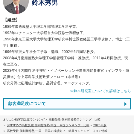
鈴木秀男
【経歴】
1989年慶應義塾大学理工学部管理工学科卒業。
1992年ロチェスター大学経営大学院修士課程修了。
1996年東京工業大学大学院理工学研究科博士課程経営工学専攻修了。博士（工
学）取得。
1996年筑波大学社会工学系・講師。2002年6月同助教授。
2008年4月慶應義塾大学理工学部管理工学科・准教授。2011年4月同教授、現
在に至る。
2023年4月内閣府 科学技術・イノベーション推進事務局参事官（インフラ・防
災担当）付上席科学技術政策フェロー（非常勤）
研究分野は応用統計解析、品質管理、マーケティング。
≫鈴木研究室についての詳細はこちら
顧客満足度について
オリコン顧客満足度ランキング
高校受験 個別指導塾ランキング・比較
おすすめの高校受験 個別指導塾 中国・四国ランキング・比較
2023年版
高校受験 個別指導塾 中国・四国の成績向上・結果ランキング・口コミ情報