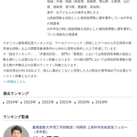
地域：中国・四国（鳥取県、島根県、岡山県、広島県、山口
県、徳島県、香川県、愛媛県、高知県）
条件：以下どちらかの条件を満たす人
1)高校受験を目的とした個別指導塾に通年通学している中学生
の保護者
2)中学生の時に高校受験を目的とした個別指導塾に通年通学し
ていた高校生の保護者
※オリコン顧客満足度ランキングは、データクリーニング（回収したデータから不正回答や異
常値を排除）および調査対象者条件から外れた回答を除外した上で作成しています。
※「総合ランキング」、「評価項目別」、部門の「業態別」においては有効回答者数が規定人
数を満たした企業のみランクイン対象となります。その他の部門においては有効回答者数が規
定人数の半数以上の企業がランクイン対象となります。
※総合得点が60.0点以上で、他人に薦めたくないと回答した人の割合が基準値以下の企業がラ
ンクイン対象となります。
≫ 詳細はこちら
過去ランキング
2024年
2023年
2022年
2021年
2020年
2019年
ランキング監修
慶應義塾大学理工学部教授／内閣府 上席科学技術政策フェロー
（非常勤）