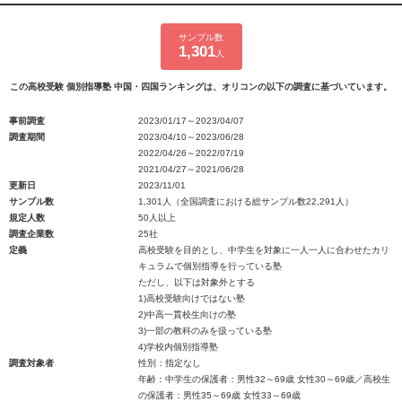
サンプル数
1,301
人
この高校受験 個別指導塾 中国・四国ランキングは、オリコンの以下の調査に基づいています。
事前調査
2023/01/17～2023/04/07
調査期間
2023/04/10～2023/06/28
2022/04/26～2022/07/19
2021/04/27～2021/06/28
更新日
2023/11/01
サンプル数
1,301人（全国調査における総サンプル数22,291人）
規定人数
50人以上
調査企業数
25社
定義
高校受験を目的とし、中学生を対象に一人一人に合わせたカリ
キュラムで個別指導を行っている塾
ただし、以下は対象外とする
1)高校受験向けではない塾
2)中高一貫校生向けの塾
3)一部の教科のみを扱っている塾
4)学校内個別指導塾
調査対象者
性別：指定なし
年齢：中学生の保護者：男性32～69歳 女性30～69歳／高校生
の保護者：男性35～69歳 女性33～69歳