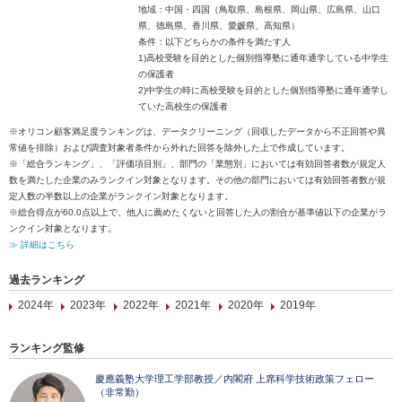
地域：中国・四国（鳥取県、島根県、岡山県、広島県、山口
県、徳島県、香川県、愛媛県、高知県）
条件：以下どちらかの条件を満たす人
1)高校受験を目的とした個別指導塾に通年通学している中学生
の保護者
2)中学生の時に高校受験を目的とした個別指導塾に通年通学し
ていた高校生の保護者
※オリコン顧客満足度ランキングは、データクリーニング（回収したデータから不正回答や異
常値を排除）および調査対象者条件から外れた回答を除外した上で作成しています。
※「総合ランキング」、「評価項目別」、部門の「業態別」においては有効回答者数が規定人
数を満たした企業のみランクイン対象となります。その他の部門においては有効回答者数が規
定人数の半数以上の企業がランクイン対象となります。
※総合得点が60.0点以上で、他人に薦めたくないと回答した人の割合が基準値以下の企業がラ
ンクイン対象となります。
≫ 詳細はこちら
過去ランキング
2024年
2023年
2022年
2021年
2020年
2019年
ランキング監修
慶應義塾大学理工学部教授／内閣府 上席科学技術政策フェロー
（非常勤）