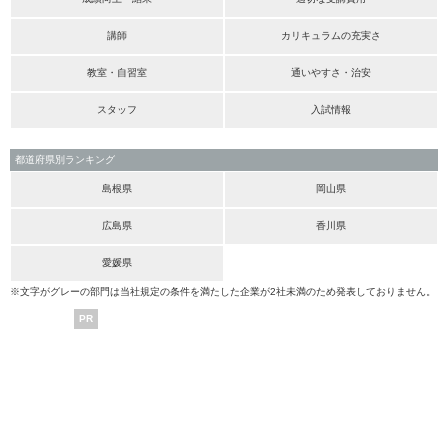
講師
カリキュラムの充実さ
教室・自習室
通いやすさ・治安
スタッフ
入試情報
都道府県別ランキング
島根県
岡山県
広島県
香川県
愛媛県
※文字がグレーの部門は当社規定の条件を満たした企業が2社未満のため発表しておりません。
PR