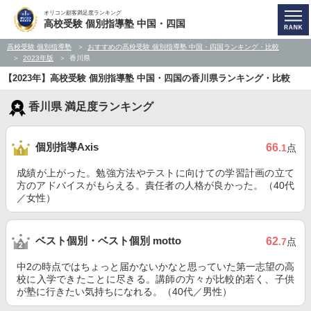
オリコン顧客満足度ランキング
高校受験 個別指導塾 中国・四国
高校受験 個別指導塾
おすすめの高校受験 個別指導塾 中国・四国ランキング・比較
2023年版
香川県
【2023年】高校受験 個別指導塾 中国・四国の香川県ランキング・比較
香川県 満足度ランキング
個別指導Axis
66
.1
点
成績が上がった。勉強方法やテストに向けての学習計画の立て
方のアドバイスがもらえる。責任者の人格が良かった。（40代
／女性）
ベスト個別・ベスト個別 motto
62
.7
点
中2の時点ではちょっと届かないかなと思っていた第一志望の高
校に入学できたことに尽きる。講師の方々が比較的若く、子供
が塾に行きたい気持ちになれる。（40代／男性）