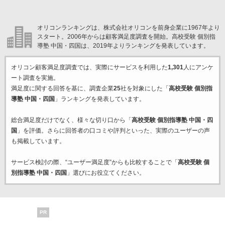
オリコンランキングは、株式会社オリコンを前身企業に1967年より
スタート。2006年からは顧客満足度調査を開始。高校受験 個別指
導塾 中国・四国は、2019年よりランキングを発表しています。
オリコン顧客満足度調査では、実際にサービスを利用した
1,301
人にアンケ
ート調査を実施。
満足度に関する回答を基に、調査企業
25
社を対象にした「
高校受験 個別指
導塾 中国・四国
」ランキングを発表しています。
総合満足度だけでなく、様々な切り口から「
高校受験 個別指導塾 中国・四
国
」を評価。さらに回答者の口コミや評判といった、実際のユーザーの声
も掲載しています。
サービス検討の際、“ユーザー満足度”からも比較することで「
高校受験 個
別指導塾 中国・四国
」選びにお役立てください。
PR