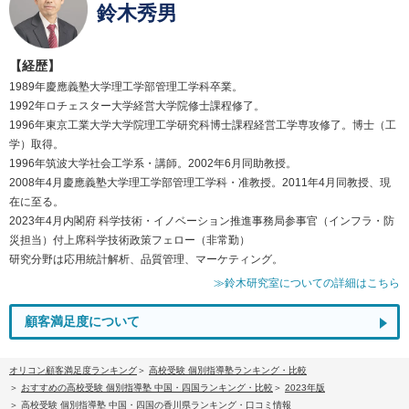
鈴木秀男
【経歴】
1989年慶應義塾大学理工学部管理工学科卒業。
1992年ロチェスター大学経営大学院修士課程修了。
1996年東京工業大学大学院理工学研究科博士課程経営工学専攻修了。博士（工
学）取得。
1996年筑波大学社会工学系・講師。2002年6月同助教授。
2008年4月慶應義塾大学理工学部管理工学科・准教授。2011年4月同教授、現
在に至る。
2023年4月内閣府 科学技術・イノベーション推進事務局参事官（インフラ・防
災担当）付上席科学技術政策フェロー（非常勤）
研究分野は応用統計解析、品質管理、マーケティング。
≫鈴木研究室についての詳細はこちら
顧客満足度について
オリコン顧客満足度ランキング
高校受験 個別指導塾ランキング・比較
おすすめの高校受験 個別指導塾 中国・四国ランキング・比較
2023年版
高校受験 個別指導塾 中国・四国の香川県ランキング・口コミ情報