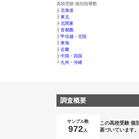
高校受験 個別指導塾
北海道
東北
北関東
首都圏
甲信越・北陸
東海
近畿
中国・四国
九州・沖縄
調査概要
サンプル数
この高校受験 個
972
基づいています
人