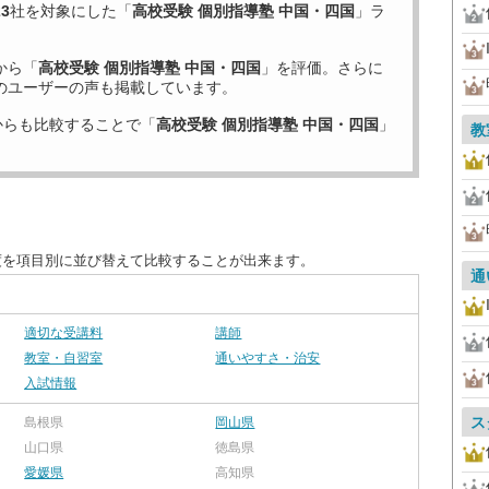
23
社を対象にした「
高校受験 個別指導塾 中国・四国
」ラ
から「
高校受験 個別指導塾 中国・四国
」を評価。さらに
のユーザーの声も掲載しています。
からも比較することで「
高校受験 個別指導塾 中国・四国
」
教
度を項目別に並び替えて比較することが出来ます。
通
適切な受講料
講師
教室・自習室
通いやすさ・治安
入試情報
ス
島根県
岡山県
山口県
徳島県
愛媛県
高知県