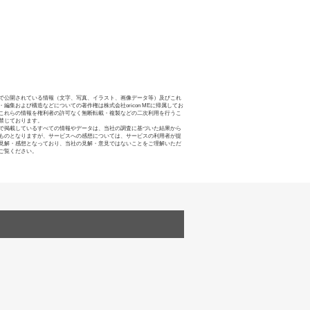
で公開されている情報（文字、写真、イラスト、画像データ等）及びこれ
・編集および構造などについての著作権は株式会社oricon MEに帰属してお
これらの情報を権利者の許可なく無断転載・複製などの二次利用を行うこ
禁じております。
で掲載しているすべての情報やデータは、当社の調査に基づいた結果から
ものとなりますが、サービスへの感想については、サービスの利用者が提
見解・感想となっており、当社の見解・意見ではないことをご理解いただ
ご覧ください。