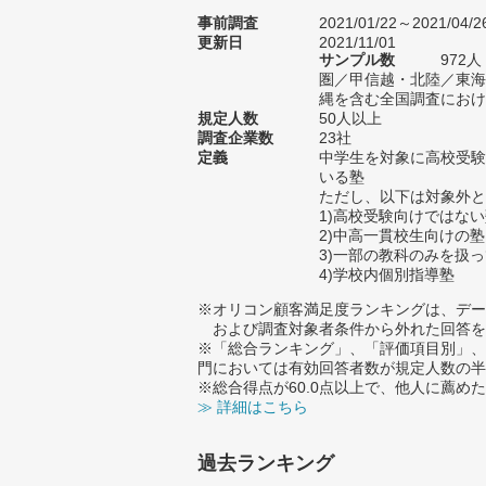
事前調査
2021/01/22～2021/04/2
更新日
2021/11/01
サンプル数
972
圏／甲信越・北陸／東海
縄を含む全国調査における
規定人数
50人以上
調査企業数
23社
定義
中学生を対象に高校受験
いる塾
ただし、以下は対象外と
1)高校受験向けではな
2)中高一貫校生向けの塾
3)一部の教科のみを扱
4)学校内個別指導塾
※オリコン顧客満足度ランキングは、デー
および調査対象者条件から外れた回答を
※「総合ランキング」、「評価項目別」、
門においては有効回答者数が規定人数の半
※総合得点が60.0点以上で、他人に薦
≫ 詳細はこちら
過去ランキング