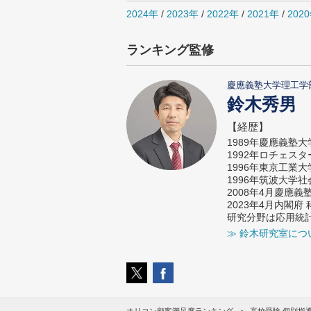
2024年
/
2023年
/
2022年
/
2021年
/
202
ランキング監修
慶應義塾大学理工学
鈴木秀男
【経歴】
1989年慶應義塾
1992年ロチェス
1996年東京工業
1996年筑波大学
2008年4月慶應
2023年4月内閣
研究分野は応用統
≫ 鈴木研究室につ