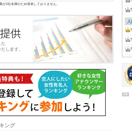
業が2社未満のため発表しておりません。
入
PR
キング