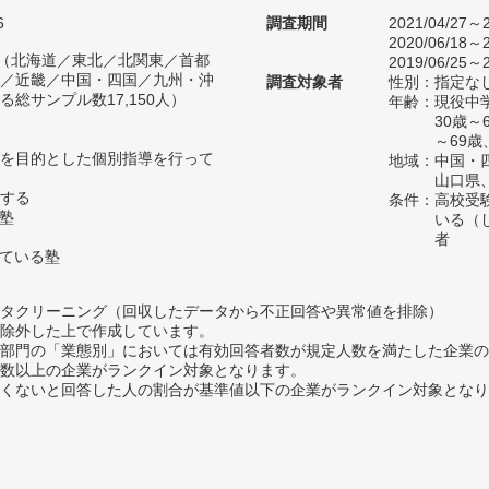
6
調査期間
2021/04/27～2
2020/06/18～2
人（北海道／東北／北関東／首都
2019/06/25～2
／近畿／中国・四国／九州・沖
調査対象者
性別：指定な
総サンプル数17,150人）
年齢：現役中学
30歳
～69歳
を目的とした個別指導を行って
地域：中国・
山口県
する
条件：高校受
い塾
いる（
者
っている塾
タクリーニング（回収したデータから不正回答や異常値を排除）
除外した上で作成しています。
部門の「業態別」においては有効回答者数が規定人数を満たした企業の
数以上の企業がランクイン対象となります。
めたくないと回答した人の割合が基準値以下の企業がランクイン対象とな