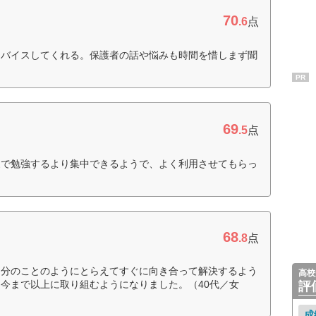
70
.6
点
ドバイスしてくれる。保護者の話や悩みも時間を惜しまず聞
PR
69
.5
点
家で勉強するより集中できるようで、よく利用させてもらっ
68
.8
点
自分のことのようにとらえてすぐに向き合って解決するよう
高校
今まで以上に取り組むようになりました。（40代／女
評
成