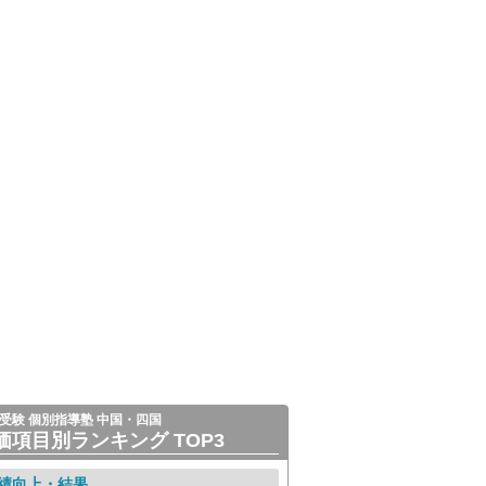
受験 個別指導塾 中国・四国
価項目別ランキング TOP3
績向上・結果