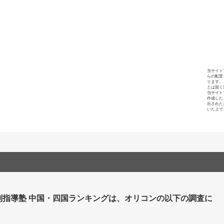
当サイト
らの配置
ります。
とは固く
当サイト
作成した
出された
いた上で
別指導塾 中国・四国ランキングは、オリコンの以下の調査に
。