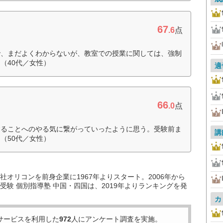
67
.6
点
で、まだよくわからないが、教室での授業に関しては、強制
（40代／女性）
適
66
.0
点
することへのやる気に繋がっていったように思う。受験前ま
講
（50代／女性）
オリコンを前身企業に1967年よりスタート。2006年から
験 個別指導塾 中国・四国は、2019年よりランキングを発
カ
サービスを利用した
972
人にアンケート調査を実施。