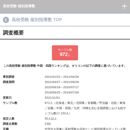
高校受験 個別指導塾
高校受験 個別指導塾 TOP
調査概要
サンプル数
972
人
この高校受験 個別指導塾 中国・四国ランキングは、オリコンの以下の調査に基づいています。
事前調査
2021/01/22～2021/04/26
調査期間
2021/04/27～2021/06/28
2020/06/18～2020/07/17
2019/06/25～2019/07/29
更新日
2021/11/01
サンプル数
972人（北海道／東北／北関東／首都圏／甲信越・北陸／東海
／近畿／中国・四国／九州・沖縄を含む全国調査における総サ
ンプル数17,150人）
規定人数
50人以上
調査企業数
23社
定義
中学生を対象に高校受験を目的とした個別指導を行っている塾