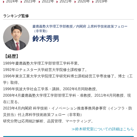
2024年
2023年
2022年
2021年
2020年
2019年
ランキング監修
慶應義塾大学理工学部教授／内閣府 上席科学技術政策フェロー
（非常勤）
鈴木秀男
【経歴】
1989年慶應義塾大学理工学部管理工学科卒業。
1992年ロチェスター大学経営大学院修士課程修了。
1996年東京工業大学大学院理工学研究科博士課程経営工学専攻修了。博士（工
学）取得。
1996年筑波大学社会工学系・講師。2002年6月同助教授。
2008年4月慶應義塾大学理工学部管理工学科・准教授。2011年4月同教授、現
在に至る。
2023年4月内閣府 科学技術・イノベーション推進事務局参事官（インフラ・防
災担当）付上席科学技術政策フェロー（非常勤）
研究分野は応用統計解析、品質管理、マーケティング。
≫鈴木研究室についての詳細はこちら