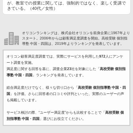
が、教室での授業に関しては、強制的ではなく、楽しく受講で
きている。（40代／女性）
オリコンランキングは、株式会社オリコンを前身企業に1967年より
スタート。2006年からは顧客満足度調査を開始。高校受験 個別指
導塾 中国・四国は、2019年よりランキングを発表しています。
オリコン顧客満足度調査では、実際にサービスを利用した
972
人にアンケ
ート調査を実施。
満足度に関する回答を基に、調査企業
23
社を対象にした「
高校受験 個別指
導塾 中国・四国
」ランキングを発表しています。
総合満足度だけでなく、様々な切り口から「
高校受験 個別指導塾 中国・四
国
」を評価。さらに回答者の口コミや評判といった、実際のユーザーの声
も掲載しています。
サービス検討の際、“ユーザー満足度”からも比較することで「
高校受験 個
別指導塾 中国・四国
」選びにお役立てください。