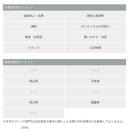
評価項目別ランキング
成績向上・結果
適切な受講料
講師
カリキュラムの充実さ
教室・自習室
通いやすさ・治安
スタッフ
入試情報
都道府県別ランキング
鳥取県
島根県
岡山県
広島県
山口県
徳島県
香川県
愛媛県
高知県
※文字がグレーの部門は当社規定の条件を満たした企業が2社未満のため発表しておりません。