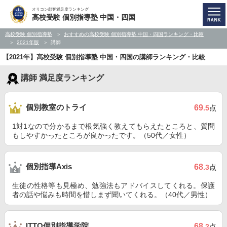
オリコン顧客満足度ランキング
高校受験 個別指導塾 中国・四国
高校受験 個別指導塾
おすすめの高校受験 個別指導塾 中国・四国ランキング・比較
2021年版
講師
【2021年】高校受験 個別指導塾 中国・四国の講師ランキング・比較
講師 満足度ランキング
個別教室のトライ
69
.5
点
1対1なので分かるまで根気強く教えてもらえたところと、質問
もしやすかったところが良かったです。（50代／女性）
個別指導Axis
68
.3
点
生徒の性格等も見極め、勉強法もアドバイスしてくれる。保護
者の話や悩みも時間を惜しまず聞いてくれる。（40代／男性）
ITTO個別指導学院
68
.2
点