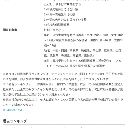
ただし、以下は対象外とする
1)高校受験向けではない塾
2)中高一貫校生向けの塾
3)一部の教科のみを扱っている塾
4)学校内個別指導塾
調査対象者
性別：指定なし
年齢：現役中学生を持つ保護者：男性32歳～69歳、女性30歳
～69歳／現役高校生を持つ保護者：男性35歳～69歳、女性33
歳～69歳
地域：中国・四国（鳥取県、島根県、岡山県、広島県、山口
県、徳島県、香川県、愛媛県、高知県）
条件：高校受験を対象とする個別指導塾に通年通学している
（したことのある）現役中学生/高校生の保護者
※オリコン顧客満足度ランキングは、データクリーニング（回収したデータから不正回答や異
常値を排除）および調査対象者条件から外れた回答を除外した上で作成しています。
※「総合ランキング」、「評価項目別」、部門の「業態別」においては有効回答者数が規定人
数を満たした企業のみランクイン対象となります。その他の部門においては有効回答者数が規
定人数の半数以上の企業がランクイン対象となります。
※総合得点が60.0点以上で、他人に薦めたくないと回答した人の割合が基準値以下の企業がラ
ンクイン対象となります。
≫ 詳細はこちら
過去ランキング