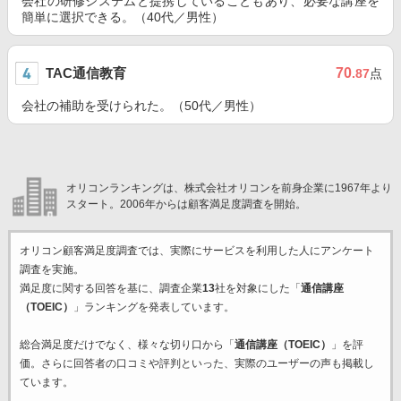
会社の研修システムと提携していることもあり、必要な講座を
簡単に選択できる。（40代／男性）
TAC通信教育
70
.87
点
会社の補助を受けられた。（50代／男性）
オリコンランキングは、株式会社オリコンを前身企業に1967年より
スタート。2006年からは顧客満足度調査を開始。
オリコン顧客満足度調査では、実際にサービスを利用した
人にアンケート
調査を実施。
満足度に関する回答を基に、調査企業
13
社を対象にした「
通信講座
（TOEIC）
」ランキングを発表しています。
総合満足度だけでなく、様々な切り口から「
通信講座（TOEIC）
」を評
価。さらに回答者の口コミや評判といった、実際のユーザーの声も掲載し
ています。