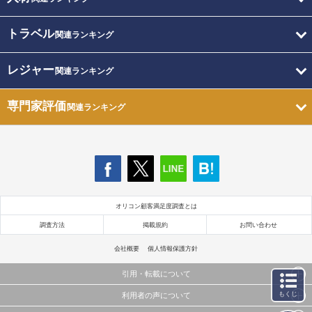
トラベル
関連ランキング
レジャー
関連ランキング
専門家評価
関連ランキング
オリコン顧客満足度調査とは
調査方法
掲載規約
お問い合わせ
会社概要
個人情報保護方針
引用・転載について
もくじ
利用者の声について
当サイトで公開されている情報（文字、写真、イラスト、画像データ等）及びこれらの配置・
編集および構造などについての著作権は株式会社oricon MEに帰属しております。