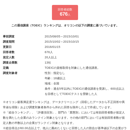
回答者総数
676
人
この通信講座（TOEIC）ランキングは、オリコンの以下の調査に基づいています。
事前調査
2015/08/05～2015/10/01
調査期間
2015/10/02～2015/10/15
更新日
2016/01/15
回答者数
676人
規定人数
20人以上
調査企業数
13社
定義
TOEICの資格取得を対象にした通信講座。
調査対象者
性別：指定なし
年齢：18歳以上
地域：全国
条件：過去5年以内にTOEICの通信講座を受講し、600点以上
を目標としてTOEICテストを受験した人
※オリコン顧客満足度ランキングは、データクリーニング（回収したデータから不正回答や異
常値を排除）および調査対象者条件から外れた回答を除外した上で作成しています。
※「総合ランキング」、「評価項目別」、部門の「業態別」においては有効回答者数が規定人
数を満たした企業のみランクイン対象となります。その他の部門においては有効回答者数が規
定人数の半数以上の企業がランクイン対象となります。
※総合得点が60.00点以上で、他人に薦めたくないと回答した人の割合が基準値以下の企業がラ