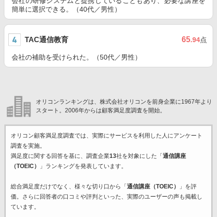
会社の研修システムと提携していることもあり、必要な講座を
簡単に選択できる。（40代／男性）
TAC通信教育
65
.94
点
会社の補助を受けられた。（50代／男性）
オリコンランキングは、株式会社オリコンを前身企業に1967年より
スタート。2006年からは顧客満足度調査を開始。
オリコン顧客満足度調査では、実際にサービスを利用した
人にアンケート
調査を実施。
満足度に関する回答を基に、調査企業
13
社を対象にした「
通信講座
（TOEIC）
」ランキングを発表しています。
総合満足度だけでなく、様々な切り口から「
通信講座（TOEIC）
」を評
価。さらに回答者の口コミや評判といった、実際のユーザーの声も掲載し
ています。