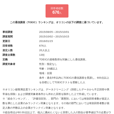
回答者総数
676
人
この通信講座（TOEIC）ランキングは、オリコンの以下の調査に基づいています。
事前調査
2015/08/05～2015/10/01
調査期間
2015/10/02～2015/10/15
更新日
2016/01/15
回答者数
676人
規定人数
20人以上
調査企業数
13社
定義
TOEICの資格取得を対象にした通信講座。
調査対象者
性別：指定なし
年齢：18歳以上
地域：全国
条件：過去5年以内にTOEICの通信講座を受講し、600点以上
を目標としてTOEICテストを受験した人
※オリコン顧客満足度ランキングは、データクリーニング（回収したデータから不正回答や異
常値を排除）および調査対象者条件から外れた回答を除外した上で作成しています。
※「総合ランキング」、「評価項目別」、部門の「業態別」においては有効回答者数が規定人
数を満たした企業のみランクイン対象となります。その他の部門においては有効回答者数が規
定人数の半数以上の企業がランクイン対象となります。
※総合得点が60.00点以上で、他人に薦めたくないと回答した人の割合が基準値以下の企業がラ