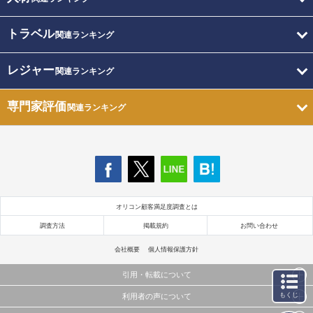
トラベル
関連ランキング
レジャー
関連ランキング
専門家評価
関連ランキング
オリコン顧客満足度調査とは
調査方法
掲載規約
お問い合わせ
会社概要
個人情報保護方針
引用・転載について
もくじ
利用者の声について
当サイトで公開されている情報（文字、写真、イラスト、画像データ等）及びこれらの配置・
編集および構造などについての著作権は株式会社oricon MEに帰属しております。