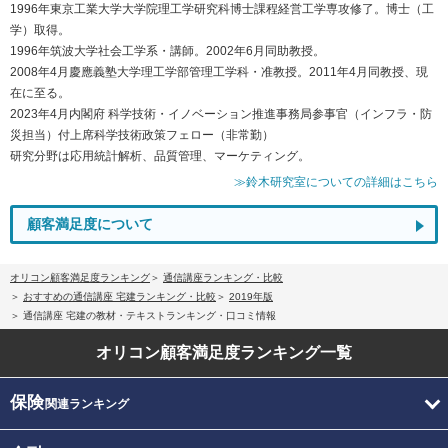
1996年東京工業大学大学院理工学研究科博士課程経営工学専攻修了。博士（工
学）取得。
1996年筑波大学社会工学系・講師。2002年6月同助教授。
2008年4月慶應義塾大学理工学部管理工学科・准教授。2011年4月同教授、現
在に至る。
2023年4月内閣府 科学技術・イノベーション推進事務局参事官（インフラ・防
災担当）付上席科学技術政策フェロー（非常勤）
研究分野は応用統計解析、品質管理、マーケティング。
≫鈴木研究室についての詳細はこちら
顧客満足度について
オリコン顧客満足度ランキング
通信講座ランキング・比較
おすすめの通信講座 宅建ランキング・比較
2019年版
通信講座 宅建の教材・テキストランキング・口コミ情報
オリコン顧客満足度
ランキング一覧
保険
関連ランキング