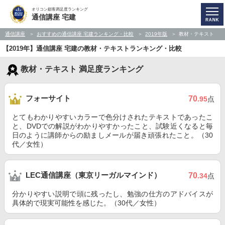
オリコン顧客満足度ランキング
通信講座 宅建
通信講座
おすすめの通信講座 宅建ランキング・比較
2019年版
教材・テキスト
【2019年】通信講座 宅建の教材・テキストランキング・比較
教材・テキスト 満足度ランキング
フォーサイト
70
.95
点
とてもわかりやすいカラーで色分けされたテキストであったこ
と、DVDでの解説がわかりやすかったこと、試験近くなると毎
日のように講師からの励ましメールが届き頑張れたこと。（30
代／女性）
LEC通信講座（東京リーガルマインド）
70
.34
点
分かりやすい説明で頭に残ったし、勉強の仕方のアドバイスが
具体的で現実可能性を感じた。（30代／女性）