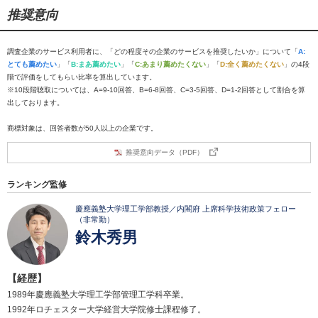
推奨意向
調査企業のサービス利用者に、「どの程度その企業のサービスを推奨したいか」について「
A:
とても薦めたい
」「
B:まあ薦めたい
」「
C:あまり薦めたくない
」「
D:全く薦めたくない
」の4段
階で評価をしてもらい比率を算出しています。
※10段階聴取については、A=9-10回答、B=6-8回答、C=3-5回答、D=1-2回答として割合を算
出しております。
商標対象は、回答者数が50人以上の企業です。
推奨意向データ（PDF）
ランキング監修
慶應義塾大学理工学部教授／内閣府 上席科学技術政策フェロー
（非常勤）
鈴木秀男
【経歴】
1989年慶應義塾大学理工学部管理工学科卒業。
1992年ロチェスター大学経営大学院修士課程修了。