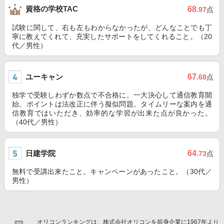
資格の学校TAC
68
.97
点
試験に関して、右も左もわからなかったが、どんなことでも丁
寧に教えてくれて、充実したサポートをしてくれること。（20
代／男性）
ユーキャン
67
.68
点
独学で受験しわずか数点で不合格に。一大決心して通信教育開
始。ポイントは法改正に伴う擬似問題。タイムリーな案内を通
信教育ではいただき、効率的な学習が出来た点が良かった。
（40代／男性）
日建学院
64
.73
点
無料で受講出来たこと。キャンペーンがあったこと。（30代／
男性）
オリコンランキングは、株式会社オリコンを前身企業に1967年より