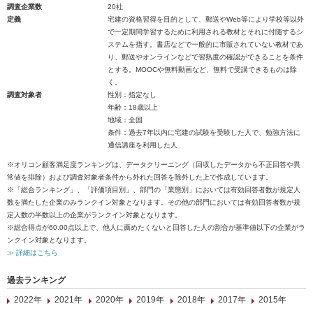
調査企業数
20社
定義
宅建の資格習得を目的として、郵送やWeb等により学校等以外
で一定期間学習するために利用される教材とそれに付随するシ
ステムを指す。書店などで一般的に市販されていない教材であ
り、郵送やオンラインなどで習熟度の確認ができることを条件
とする。MOOCや無料動画など、無料で受講できるものは除
く。
調査対象者
性別：指定なし
年齢：18歳以上
地域：全国
条件：過去7年以内に宅建の試験を受験した人で、勉強方法に
通信講座を利用した人
※オリコン顧客満足度ランキングは、データクリーニング（回収したデータから不正回答や異
常値を排除）および調査対象者条件から外れた回答を除外した上で作成しています。
※「総合ランキング」、「評価項目別」、部門の「業態別」においては有効回答者数が規定人
数を満たした企業のみランクイン対象となります。その他の部門においては有効回答者数が規
定人数の半数以上の企業がランクイン対象となります。
※総合得点が60.00点以上で、他人に薦めたくないと回答した人の割合が基準値以下の企業がラ
ンクイン対象となります。
≫ 詳細はこちら
過去ランキング
2022年
2021年
2020年
2019年
2018年
2017年
2015年