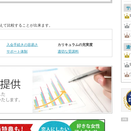
サ
替えて比較することが出来ます。
入会手続きの容易さ
カリキュラムの充実度
適
サポート体制
適切な受講料
PR