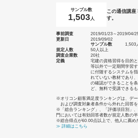
サンプル数
この通信講座
1,503
す。
人
事前調査
2019/01/23～2019/04/2
更新日
2019/09/02
サンプル数
1,5
規定人数
50人以上
調査企業数
20社
定義
宅建の資格習得を目的と
等以外で一定期間学習す
に付随するシステムを指
れていない教材であり、
の確認ができることを条
ど、無料で受講できるも
※オリコン顧客満足度ランキングは、デー
および調査対象者条件から外れた回答を
※「総合ランキング」、「評価項目別」、
門においては有効回答者数が規定人数の半
※総合得点が60.00点以上で、他人に
≫ 詳細はこちら