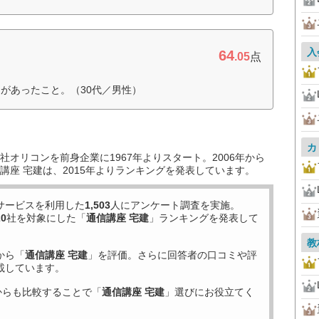
入
64
.05
点
があったこと。（30代／男性）
カ
オリコンを前身企業に1967年よりスタート。2006年から
講座 宅建は、2015年よりランキングを発表しています。
サービスを利用した
1,503
人にアンケート調査を実施。
20
社を対象にした「
通信講座 宅建
」ランキングを発表して
教
から「
通信講座 宅建
」を評価。さらに回答者の口コミや評
載しています。
からも比較することで「
通信講座 宅建
」選びにお役立てく