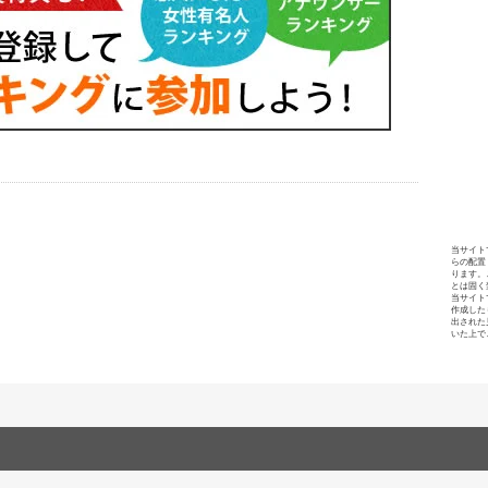
当サイト
らの配置
ります。
とは固く
当サイト
作成した
出された
いた上で