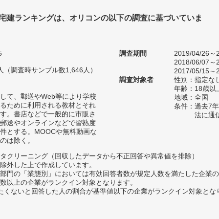
 宅建ランキングは、オリコンの以下の調査に基づいていま
5
調査期間
2019/04/26～2
2018/06/07～2
03人（調査時サンプル数1,646人）
2017/05/15～2
調査対象者
性別：指定な
年齢：18歳以
して、郵送やWeb等により学校
地域：全国
るために利用される教材とそれ
条件：過去7
す。書店などで一般的に市販さ
法に通
郵送やオンラインなどで習熟度
件とする。MOOCや無料動画な
のは除く。
タクリーニング（回収したデータから不正回答や異常値を排除）
除外した上で作成しています。
部門の「業態別」においては有効回答者数が規定人数を満たした企業の
数以上の企業がランクイン対象となります。
薦めたくないと回答した人の割合が基準値以下の企業がランクイン対象とな