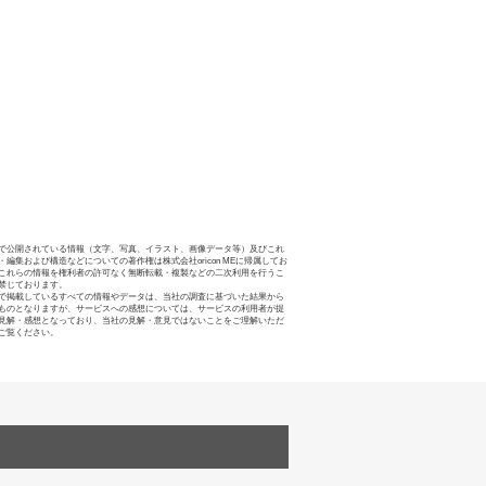
で公開されている情報（文字、写真、イラスト、画像データ等）及びこれ
・編集および構造などについての著作権は株式会社oricon MEに帰属してお
これらの情報を権利者の許可なく無断転載・複製などの二次利用を行うこ
禁じております。
で掲載しているすべての情報やデータは、当社の調査に基づいた結果から
ものとなりますが、サービスへの感想については、サービスの利用者が提
見解・感想となっており、当社の見解・意見ではないことをご理解いただ
ご覧ください。