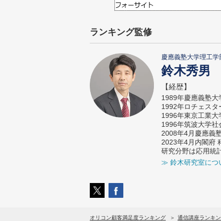
ランキング監修
慶應義塾大学理工学
鈴木秀男
【経歴】
1989年慶應義塾
1992年ロチェス
1996年東京工業
1996年筑波大学
2008年4月慶應
2023年4月内閣
研究分野は応用統
≫ 鈴木研究室につ
オリコン顧客満足度ランキング
通信講座ランキン