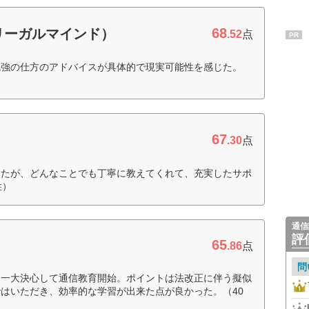
68
リーガルマインド）
.52
点
PR
勉強の仕方のアドバイスが具体的で現実可能性を感じた。
67
.30
点
ったが、どんなことでも丁寧に教えてくれて、充実したサポ
性）
通信
評
65
.86
点
問
。一大決心して通信教育開始。ポイントは法改正に伴う擬似
はいただき、効率的な学習が出来た点が良かった。（40