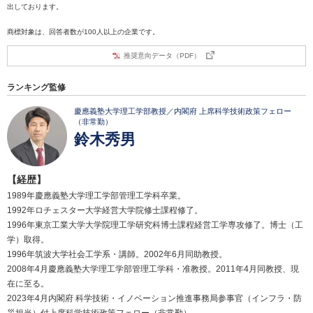
出しております。
商標対象は、回答者数が100人以上の企業です。
推奨意向データ（PDF）
ランキング監修
慶應義塾大学理工学部教授／内閣府 上席科学技術政策フェロー
（非常勤）
鈴木秀男
【経歴】
1989年慶應義塾大学理工学部管理工学科卒業。
1992年ロチェスター大学経営大学院修士課程修了。
1996年東京工業大学大学院理工学研究科博士課程経営工学専攻修了。博士（工
学）取得。
1996年筑波大学社会工学系・講師。2002年6月同助教授。
2008年4月慶應義塾大学理工学部管理工学科・准教授。2011年4月同教授、現
在に至る。
2023年4月内閣府 科学技術・イノベーション推進事務局参事官（インフラ・防
災担当）付上席科学技術政策フェロー（非常勤）