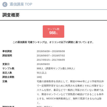
通信講座 TOP
調査概要
サンプル数
988
人
この通信講座 宅建ランキングは、オリコンの以下の調査に基づいています。
事前調査
2018/04/09～2018/06/06
調査期間
2018/06/07～2018/07/02
2017/05/15～2017/06/05
更新日
2018/09/03
サンプル数
988人（調査時サンプル数1,088人）
規定人数
50人以上
調査企業数
18社
定義
宅建の資格取得を目的として、郵送やWeb等により学校等以外
で一定期間学習するために利用される教材とそれに付随するシ
ステムを指す。書店などで一般的に市販されていない教材であ
り、郵送やオンラインなどで習熟度の確認ができることを条件
とする。MOOCや無料動画など、無料で受講できるものは除
く。