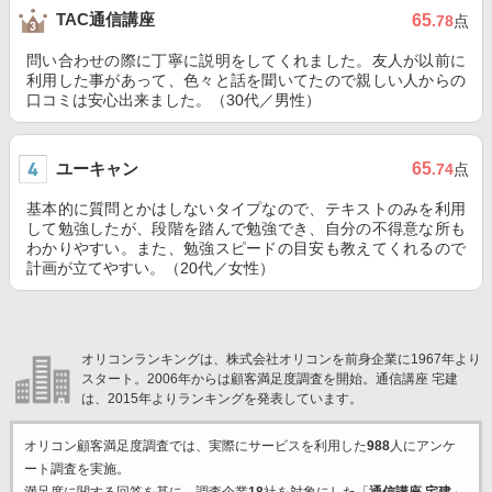
TAC通信講座
65
.78
点
問い合わせの際に丁寧に説明をしてくれました。友人が以前に
利用した事があって、色々と話を聞いてたので親しい人からの
口コミは安心出来ました。（30代／男性）
ユーキャン
65
.74
点
基本的に質問とかはしないタイプなので、テキストのみを利用
して勉強したが、段階を踏んで勉強でき、自分の不得意な所も
わかりやすい。また、勉強スピードの目安も教えてくれるので
計画が立てやすい。（20代／女性）
オリコンランキングは、株式会社オリコンを前身企業に1967年より
スタート。2006年からは顧客満足度調査を開始。通信講座 宅建
は、2015年よりランキングを発表しています。
オリコン顧客満足度調査では、実際にサービスを利用した
988
人にアンケ
ート調査を実施。