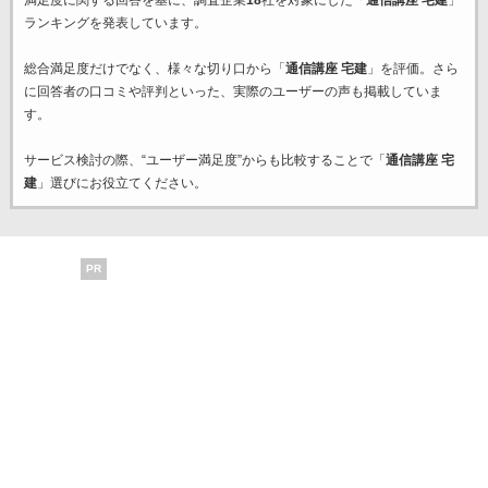
満足度に関する回答を基に、調査企業
18
社を対象にした「
通信講座 宅建
」
ランキングを発表しています。
総合満足度だけでなく、様々な切り口から「
通信講座 宅建
」を評価。さら
に回答者の口コミや評判といった、実際のユーザーの声も掲載していま
す。
サービス検討の際、“ユーザー満足度”からも比較することで「
通信講座 宅
建
」選びにお役立てください。
PR