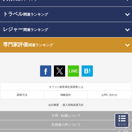
トラベル
関連ランキング
レジャー
関連ランキング
専門家評価
関連ランキング
オリコン顧客満足度調査とは
調査方法
掲載規約
お問い合わせ
会社概要
個人情報保護方針
引用・転載について
もくじ
利用者の声について
当サイトで公開されている情報（文字、写真、イラスト、画像データ等）及びこれらの配置・
編集および構造などについての著作権は株式会社oricon MEに帰属しております。