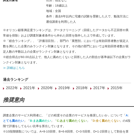
調査対象者
性別：指定なし
年齢：18歳以上
地域：全国
条件：過去6年以内に宅建の試験を受験した人で、勉強方法に
通信講座を利用した人
※オリコン顧客満足度ランキングは、データクリーニング（回収したデータから不正回答や異
常値を排除）および調査対象者条件から外れた回答を除外した上で作成しています。
※「総合ランキング」、「評価項目別」、部門の「業態別」においては有効回答者数が規定人
数を満たした企業のみランクイン対象となります。その他の部門においては有効回答者数が規
定人数の半数以上の企業がランクイン対象となります。
※総合得点が60.00点以上で、他人に薦めたくないと回答した人の割合が基準値以下の企業がラ
ンクイン対象となります。
≫ 詳細はこちら
過去ランキング
2022年
2021年
2020年
2019年
2018年
2017年
2015年
推奨意向
調査企業のサービス利用者に、「どの程度その企業のサービスを推奨したいか」について「
A:
とても薦めたい
」「
B:まあ薦めたい
」「
C:あまり薦めたくない
」「
D:全く薦めたくない
」の4段
階で評価をしてもらい比率を算出しています。
※10段階聴取については、A=9-10回答、B=6-8回答、C=3-5回答、D=1-2回答として割合を算