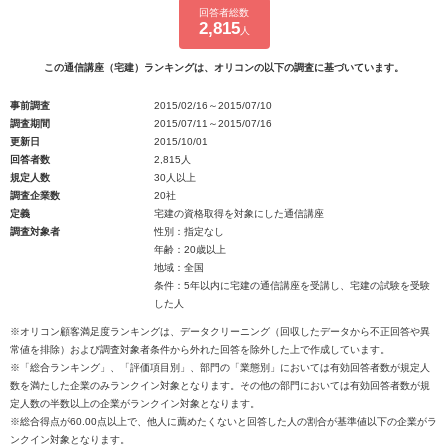
回答者総数
2,815
人
この通信講座（宅建）ランキングは、オリコンの以下の調査に基づいています。
事前調査
2015/02/16～2015/07/10
調査期間
2015/07/11～2015/07/16
更新日
2015/10/01
回答者数
2,815人
規定人数
30人以上
調査企業数
20社
定義
宅建の資格取得を対象にした通信講座
調査対象者
性別：指定なし
年齢：20歳以上
地域：全国
条件：5年以内に宅建の通信講座を受講し、宅建の試験を受験
した人
※オリコン顧客満足度ランキングは、データクリーニング（回収したデータから不正回答や異
常値を排除）および調査対象者条件から外れた回答を除外した上で作成しています。
※「総合ランキング」、「評価項目別」、部門の「業態別」においては有効回答者数が規定人
数を満たした企業のみランクイン対象となります。その他の部門においては有効回答者数が規
定人数の半数以上の企業がランクイン対象となります。
※総合得点が60.00点以上で、他人に薦めたくないと回答した人の割合が基準値以下の企業がラ
ンクイン対象となります。