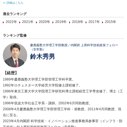
≫ 詳細はこちら
過去ランキング
2022年
2021年
2020年
2019年
2018年
2017年
2015年
ランキング監修
慶應義塾大学理工学部教授／内閣府 上席科学技術政策フェロー
（非常勤）
鈴木秀男
【経歴】
1989年慶應義塾大学理工学部管理工学科卒業。
1992年ロチェスター大学経営大学院修士課程修了。
1996年東京工業大学大学院理工学研究科博士課程経営工学専攻修了。博士（工
学）取得。
1996年筑波大学社会工学系・講師。2002年6月同助教授。
2008年4月慶應義塾大学理工学部管理工学科・准教授。2011年4月同教授、現
在に至る。
2023年4月内閣府 科学技術・イノベーション推進事務局参事官（インフラ・防
災担当）付上席科学技術政策フェロー（非常勤）