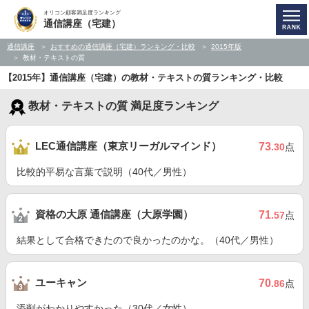
オリコン顧客満足度ランキング
通信講座（宅建）
通信講座
おすすめの通信講座（宅建）ランキング・比較
2015年版
教材・テキストの質
【2015年】通信講座（宅建）の教材・テキストの質ランキング・比較
教材・テキストの質 満足度ランキング
LEC通信講座（東京リーガルマインド）
73
.30
点
比較的平易な言葉で説明（40代／男性）
資格の大原 通信講座（大原学園）
71
.57
点
結果として合格できたので良かったのかな。（40代／男性）
ユーキャン
70
.86
点
添削がわかりやすかった（30代／女性）