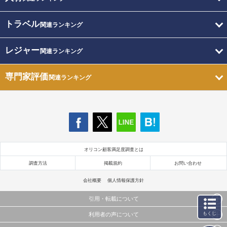
トラベル
関連ランキング
レジャー
関連ランキング
専門家評価
関連ランキング
オリコン顧客満足度調査とは
調査方法
掲載規約
お問い合わせ
会社概要
個人情報保護方針
引用・転載について
もくじ
利用者の声について
当サイトで公開されている情報（文字、写真、イラスト、画像データ等）及びこれらの配置・
編集および構造などについての著作権は株式会社oricon MEに帰属しております。