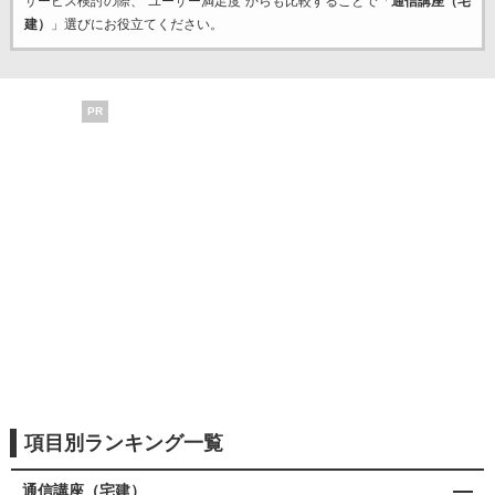
サービス検討の際、“ユーザー満足度”からも比較することで「
通信講座（宅
建）
」選びにお役立てください。
PR
項目別ランキング一覧
通信講座（宅建）