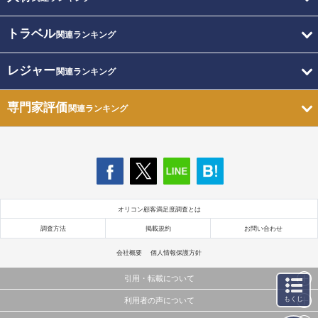
トラベル
関連ランキング
レジャー
関連ランキング
専門家評価
関連ランキング
オリコン顧客満足度調査とは
調査方法
掲載規約
お問い合わせ
会社概要
個人情報保護方針
引用・転載について
もくじ
利用者の声について
当サイトで公開されている情報（文字、写真、イラスト、画像データ等）及びこれらの配置・
編集および構造などについての著作権は株式会社oricon MEに帰属しております。