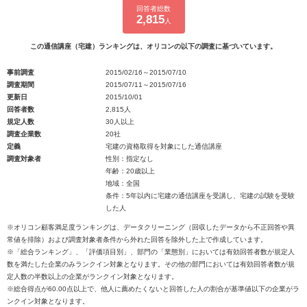
回答者総数
2,815
人
この通信講座（宅建）ランキングは、オリコンの以下の調査に基づいています。
事前調査
2015/02/16～2015/07/10
調査期間
2015/07/11～2015/07/16
更新日
2015/10/01
回答者数
2,815人
規定人数
30人以上
調査企業数
20社
定義
宅建の資格取得を対象にした通信講座
調査対象者
性別：指定なし
年齢：20歳以上
地域：全国
条件：5年以内に宅建の通信講座を受講し、宅建の試験を受験
した人
※オリコン顧客満足度ランキングは、データクリーニング（回収したデータから不正回答や異
常値を排除）および調査対象者条件から外れた回答を除外した上で作成しています。
※「総合ランキング」、「評価項目別」、部門の「業態別」においては有効回答者数が規定人
数を満たした企業のみランクイン対象となります。その他の部門においては有効回答者数が規
定人数の半数以上の企業がランクイン対象となります。
※総合得点が60.00点以上で、他人に薦めたくないと回答した人の割合が基準値以下の企業がラ
ンクイン対象となります。