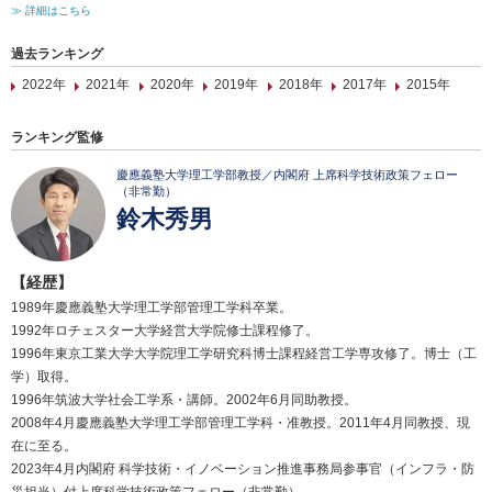
≫ 詳細はこちら
過去ランキング
2022年
2021年
2020年
2019年
2018年
2017年
2015年
ランキング監修
慶應義塾大学理工学部教授／内閣府 上席科学技術政策フェロー
（非常勤）
鈴木秀男
【経歴】
1989年慶應義塾大学理工学部管理工学科卒業。
1992年ロチェスター大学経営大学院修士課程修了。
1996年東京工業大学大学院理工学研究科博士課程経営工学専攻修了。博士（工
学）取得。
1996年筑波大学社会工学系・講師。2002年6月同助教授。
2008年4月慶應義塾大学理工学部管理工学科・准教授。2011年4月同教授、現
在に至る。
2023年4月内閣府 科学技術・イノベーション推進事務局参事官（インフラ・防
災担当）付上席科学技術政策フェロー（非常勤）