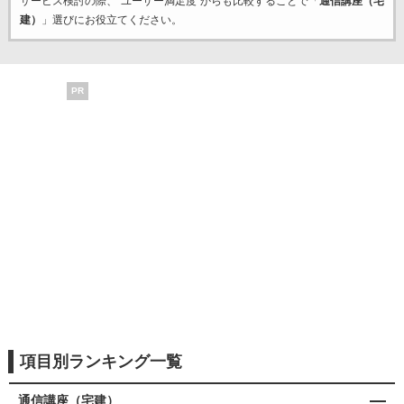
サービス検討の際、“ユーザー満足度”からも比較することで「
通信講座（宅
建）
」選びにお役立てください。
PR
項目別ランキング一覧
通信講座（宅建）