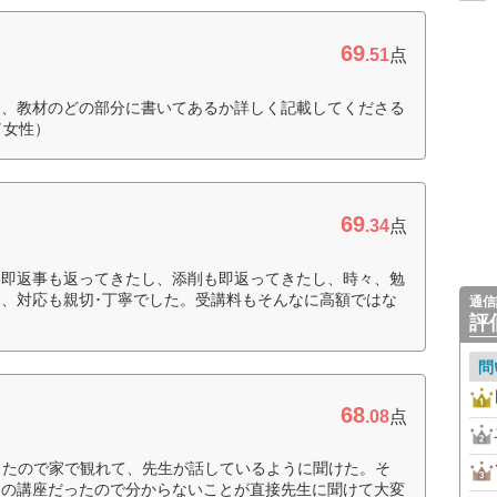
69
.51
点
く、教材のどの部分に書いてあるか詳しく記載してくださる
／女性）
69
.34
点
、即返事も返ってきたし、添削も即返ってきたし、時々、勉
、対応も親切･丁寧でした。受講料もそんなに高額ではな
通信
評
問
68
.08
点
ったので家で観れて、先生が話しているように聞けた。そ
スの講座だったので分からないことが直接先生に聞けて大変