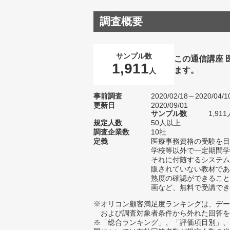
調査概要
サンプル数
この通信講座
1,911
ます。
人
事前調査
2020/02/18～2020/04/1
更新日
2020/09/01
サンプル数
1,9
規定人数
50人以上
調査企業数
10社
定義
医療事務資格の受験を目
学校等以外で一定期間学
それに付随するシステム
販されていない教材であ
熟度の確認ができること
画など、無料で受講でき
※オリコン顧客満足度ランキングは、デー
および調査対象者条件から外れた回答を
※「総合ランキング」、「評価項目別」、