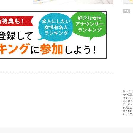
PR
当サイト
らの配置
ります。
とは固く
当サイト
作成した
出された
いた上で