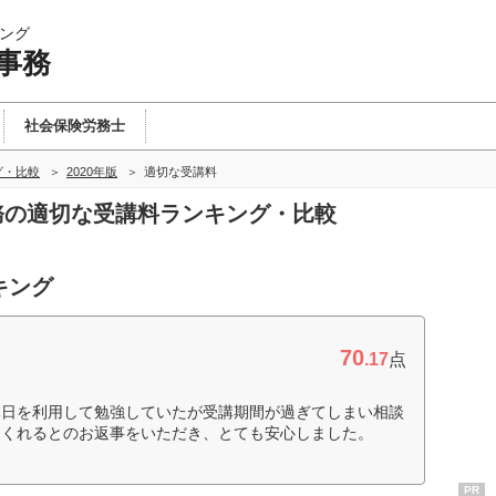
ング
事務
社会保険労務士
グ・比較
2020年版
適切な受講料
事務の適切な受講料ランキング・比較
キング
70
.17
点
休日を利用して勉強していたが受講期間が過ぎてしまい相談
てくれるとのお返事をいただき、とても安心しました。
PR