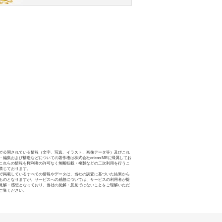
で公開されている情報（文字、写真、イラスト、画像データ等）及びこれ
・編集および構造などについての著作権は株式会社oricon MEに帰属してお
これらの情報を権利者の許可なく無断転載・複製などの二次利用を行うこ
禁じております。
で掲載しているすべての情報やデータは、当社の調査に基づいた結果から
ものとなりますが、サービスへの感想については、サービスの利用者が提
見解・感想となっており、当社の見解・意見ではないことをご理解いただ
ご覧ください。