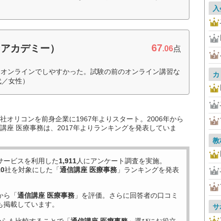
入
67
ンアカデミー）
.06
点
もオンラインでしやすかった。試験の前のオンライン講習な
カ
代／女性）
オリコンを前身企業に1967年よりスタート。2006年から
講座 医療事務は、2017年よりランキングを発表していま
教
サービスを利用した
1,911
人にアンケート調査を実施。
10
社を対象にした「
通信講座 医療事務
」ランキングを発表
から「
通信講座 医療事務
」を評価。さらに回答者の口コミ
も掲載しています。
サ