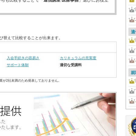
からも比較することで「
通信講座 医療事務
」選びにお役立
適
並び替えて比較することが出来ます。
入会手続きの容易さ
カリキュラムの充実度
サポート体制
適切な受講料
就
業が2社未満のため発表しておりません。