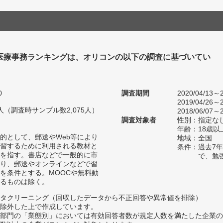
 医療事務ランキングは、オリコンの以下の調査に基づいてい
0
調査期間
2020/04/13～2
2019/04/26～2
11人（調査時サンプル数2,075人）
2018/06/07～2
調査対象者
性別：指定な
年齢：18歳以
的として、郵送やWeb等により
地域：全国
習するために利用される教材と
条件：過去7
を指す。書店などで一般的に市
で、勉
り、郵送やオンラインなどで習
を条件とする。MOOCや無料動
るものは除く。
タクリーニング（回収したデータから不正回答や異常値を排除）
除外した上で作成しています。
部門の「業態別」においては有効回答者数が規定人数を満たした企業の