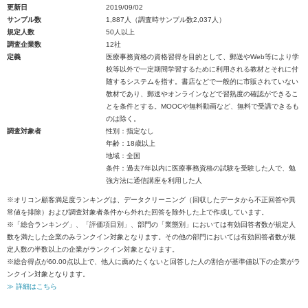
更新日
2019/09/02
サンプル数
1,887人（調査時サンプル数2,037人）
規定人数
50人以上
調査企業数
12社
定義
医療事務資格の資格習得を目的として、郵送やWeb等により学
校等以外で一定期間学習するために利用される教材とそれに付
随するシステムを指す。書店などで一般的に市販されていない
教材であり、郵送やオンラインなどで習熟度の確認ができるこ
とを条件とする。MOOCや無料動画など、無料で受講できるも
のは除く。
調査対象者
性別：指定なし
年齢：18歳以上
地域：全国
条件：過去7年以内に医療事務資格の試験を受験した人で、勉
強方法に通信講座を利用した人
※オリコン顧客満足度ランキングは、データクリーニング（回収したデータから不正回答や異
常値を排除）および調査対象者条件から外れた回答を除外した上で作成しています。
※「総合ランキング」、「評価項目別」、部門の「業態別」においては有効回答者数が規定人
数を満たした企業のみランクイン対象となります。その他の部門においては有効回答者数が規
定人数の半数以上の企業がランクイン対象となります。
※総合得点が60.00点以上で、他人に薦めたくないと回答した人の割合が基準値以下の企業がラ
ンクイン対象となります。
≫ 詳細はこちら