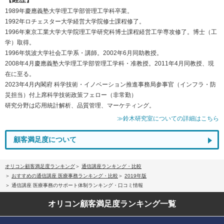
1989年慶應義塾大学理工学部管理工学科卒業。
1992年ロチェスター大学経営大学院修士課程修了。
1996年東京工業大学大学院理工学研究科博士課程経営工学専攻修了。博士（工
学）取得。
1996年筑波大学社会工学系・講師。2002年6月同助教授。
2008年4月慶應義塾大学理工学部管理工学科・准教授。2011年4月同教授、現
在に至る。
2023年4月内閣府 科学技術・イノベーション推進事務局参事官（インフラ・防
災担当）付上席科学技術政策フェロー（非常勤）
研究分野は応用統計解析、品質管理、マーケティング。
≫鈴木研究室についての詳細はこちら
顧客満足度について
オリコン顧客満足度ランキング
通信講座ランキング・比較
おすすめの通信講座 医療事務ランキング・比較
2019年版
通信講座 医療事務のサポート体制ランキング・口コミ情報
オリコン顧客満足度
ランキング一覧