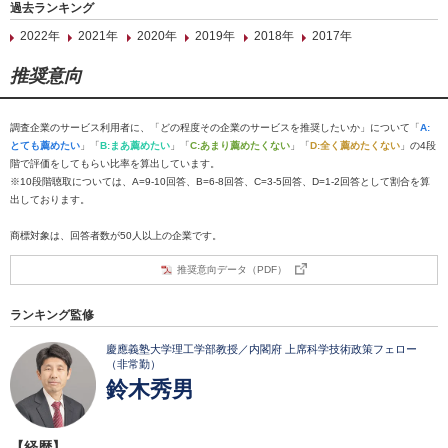
過去ランキング
2022年
2021年
2020年
2019年
2018年
2017年
推奨意向
調査企業のサービス利用者に、「どの程度その企業のサービスを推奨したいか」について「
A:
とても薦めたい
」「
B:まあ薦めたい
」「
C:あまり薦めたくない
」「
D:全く薦めたくない
」の4段
階で評価をしてもらい比率を算出しています。
※10段階聴取については、A=9-10回答、B=6-8回答、C=3-5回答、D=1-2回答として割合を算
出しております。
商標対象は、回答者数が50人以上の企業です。
推奨意向データ（PDF）
ランキング監修
慶應義塾大学理工学部教授／内閣府 上席科学技術政策フェロー
（非常勤）
鈴木秀男
【経歴】