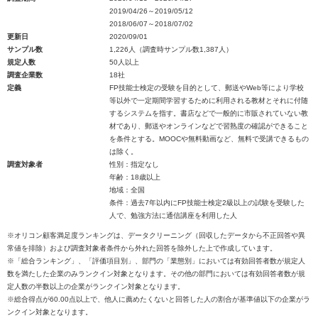
2019/04/26～2019/05/12
2018/06/07～2018/07/02
更新日
2020/09/01
サンプル数
1,226人（調査時サンプル数1,387人）
規定人数
50人以上
調査企業数
18社
定義
FP技能士検定の受験を目的として、郵送やWeb等により学校
等以外で一定期間学習するために利用される教材とそれに付随
するシステムを指す。書店などで一般的に市販されていない教
材であり、郵送やオンラインなどで習熟度の確認ができること
を条件とする。MOOCや無料動画など、無料で受講できるもの
は除く。
調査対象者
性別：指定なし
年齢：18歳以上
地域：全国
条件：過去7年以内にFP技能士検定2級以上の試験を受験した
人で、勉強方法に通信講座を利用した人
※オリコン顧客満足度ランキングは、データクリーニング（回収したデータから不正回答や異
常値を排除）および調査対象者条件から外れた回答を除外した上で作成しています。
※「総合ランキング」、「評価項目別」、部門の「業態別」においては有効回答者数が規定人
数を満たした企業のみランクイン対象となります。その他の部門においては有効回答者数が規
定人数の半数以上の企業がランクイン対象となります。
※総合得点が60.00点以上で、他人に薦めたくないと回答した人の割合が基準値以下の企業がラ
ンクイン対象となります。