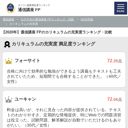
オリコン顧客満足度ランキング
通信講座 FP
通信講座
おすすめの通信講座 FPランキング・比較
2020年版
カリキュラムの充実度
【2020年】通信講座 FPのカリキュラムの充実度ランキング・比較
カリキュラムの充実度 満足度ランキング
フォーサイト
72
.35
点
合格に向けて効率的な勉強ができるよう講義もテキストも工夫
されていたため、短期間でも合格することができた。（40代／
女性）
ユーキャン
72
.06
点
料金は高いが、それに見合った内容が提供されている。テキス
トのわかりやすさ、定期的な情報提供、特にWebでの問題演習
は役立った。試験問題、解答解説が自動でいただけるのもあり
がたい。（30代／女性）