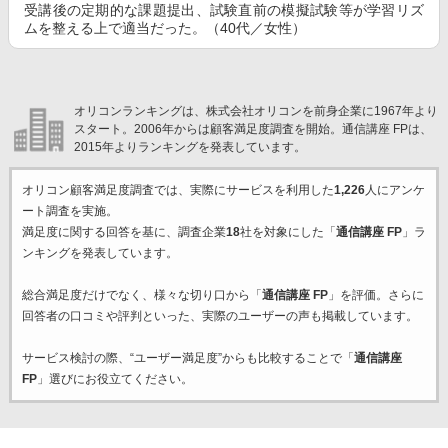
受講後の定期的な課題提出、試験直前の模擬試験等が学習リズ
ムを整える上で適当だった。（40代／女性）
オリコンランキングは、株式会社オリコンを前身企業に1967年より
スタート。2006年からは顧客満足度調査を開始。通信講座 FPは、
2015年よりランキングを発表しています。
オリコン顧客満足度調査では、実際にサービスを利用した
1,226
人にアンケ
ート調査を実施。
満足度に関する回答を基に、調査企業
18
社を対象にした「
通信講座 FP
」ラ
ンキングを発表しています。
総合満足度だけでなく、様々な切り口から「
通信講座 FP
」を評価。さらに
回答者の口コミや評判といった、実際のユーザーの声も掲載しています。
サービス検討の際、“ユーザー満足度”からも比較することで「
通信講座
FP
」選びにお役立てください。