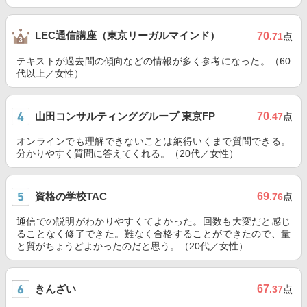
LEC通信講座（東京リーガルマインド）
70
.71
点
テキストが過去問の傾向などの情報が多く参考になった。（60
代以上／女性）
山田コンサルティンググループ 東京FP
70
.47
点
オンラインでも理解できないことは納得いくまで質問できる。
分かりやすく質問に答えてくれる。（20代／女性）
資格の学校TAC
69
.76
点
通信での説明がわかりやすくてよかった。回数も大変だと感じ
ることなく修了できた。難なく合格することができたので、量
と質がちょうどよかったのだと思う。（20代／女性）
きんざい
67
.37
点