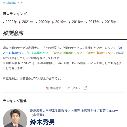
≫ 詳細はこちら
過去ランキング
2022年
2021年
2020年
2019年
2018年
2017年
2015年
推奨意向
調査企業のサービス利用者に、「どの程度その企業のサービスを推奨したいか」について「
A:
とても薦めたい
」「
B:まあ薦めたい
」「
C:あまり薦めたくない
」「
D:全く薦めたくない
」の4段
階で評価をしてもらい比率を算出しています。
※10段階聴取については、A=9-10回答、B=6-8回答、C=3-5回答、D=1-2回答として割合を算
出しております。
商標対象は、回答者数が50人以上の企業です。
推奨意向データ（PDF）
ランキング監修
慶應義塾大学理工学部教授／内閣府 上席科学技術政策フェロー
（非常勤）
鈴木秀男