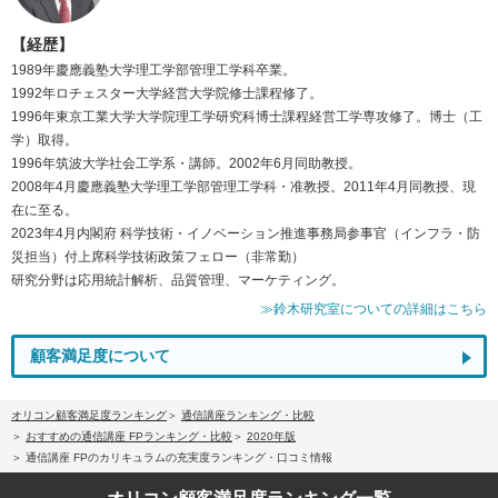
【経歴】
1989年慶應義塾大学理工学部管理工学科卒業。
1992年ロチェスター大学経営大学院修士課程修了。
1996年東京工業大学大学院理工学研究科博士課程経営工学専攻修了。博士（工
学）取得。
1996年筑波大学社会工学系・講師。2002年6月同助教授。
2008年4月慶應義塾大学理工学部管理工学科・准教授。2011年4月同教授、現
在に至る。
2023年4月内閣府 科学技術・イノベーション推進事務局参事官（インフラ・防
災担当）付上席科学技術政策フェロー（非常勤）
研究分野は応用統計解析、品質管理、マーケティング。
≫鈴木研究室についての詳細はこちら
顧客満足度について
オリコン顧客満足度ランキング
通信講座ランキング・比較
おすすめの通信講座 FPランキング・比較
2020年版
通信講座 FPのカリキュラムの充実度ランキング・口コミ情報