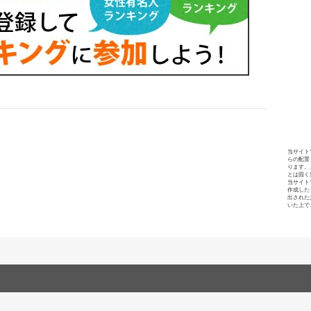
当サイト
らの配置
ります。
とは固く
当サイト
作成した
出された
いた上で