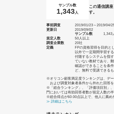
サンプル数
この通信講座
1,343
す。
人
事前調査
2019/01/23～2019/04/2
更新日
2019/09/02
サンプル数
1,3
規定人数
50人以上
調査企業数
20社
定義
FPの資格習得を目的と
以外で一定期間学習する
付随するシステムを指す
ていない教材であり、郵
確認ができることを条件
ど、無料で受講できるも
※オリコン顧客満足度ランキングは、デー
および調査対象者条件から外れた回答を
※「総合ランキング」、「評価項目別」、
門においては有効回答者数が規定人数の半
※総合得点が60.00点以上で、他人に
≫ 詳細はこちら