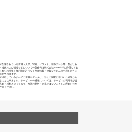
で公開されている情報（文字、写真、イラスト、画像データ等）及びこれ
・編集および構造などについての著作権は株式会社oricon MEに帰属してお
これらの情報を権利者の許可なく無断転載・複製などの二次利用を行うこ
禁じております。
で掲載しているすべての情報やデータは、当社の調査に基づいた結果から
ものとなりますが、サービスへの感想については、サービスの利用者が提
見解・感想となっており、当社の見解・意見ではないことをご理解いただ
ご覧ください。