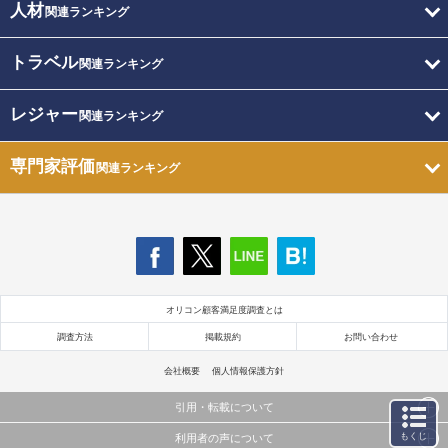
人材
関連ランキング
トラベル
関連ランキング
レジャー
関連ランキング
専門家評価
関連ランキング
オリコン顧客満足度調査とは
調査方法
掲載規約
お問い合わせ
会社概要
個人情報保護方針
引用・転載について
もくじ
利用者の声について
当サイトで公開されている情報（文字、写真、イラスト、画像データ等）及びこれらの配置・