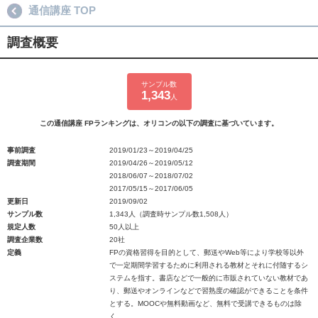
通信講座 TOP
調査概要
サンプル数
1,343
人
この通信講座 FPランキングは、オリコンの以下の調査に基づいています。
事前調査
2019/01/23～2019/04/25
調査期間
2019/04/26～2019/05/12
2018/06/07～2018/07/02
2017/05/15～2017/06/05
更新日
2019/09/02
サンプル数
1,343人（調査時サンプル数1,508人）
規定人数
50人以上
調査企業数
20社
定義
FPの資格習得を目的として、郵送やWeb等により学校等以外
で一定期間学習するために利用される教材とそれに付随するシ
ステムを指す。書店などで一般的に市販されていない教材であ
り、郵送やオンラインなどで習熟度の確認ができることを条件
とする。MOOCや無料動画など、無料で受講できるものは除
く。