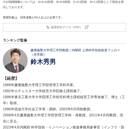
※10段階聴取については、A=9-10回答、B=6-8回答、C=3-5回答、D=1-2回答として割合を算
出しております。
商標対象は、回答者数が50人以上の企業です。
推奨意向データ（PDF）
ランキング監修
慶應義塾大学理工学部教授／内閣府 上席科学技術政策フェロー
（非常勤）
鈴木秀男
【経歴】
1989年慶應義塾大学理工学部管理工学科卒業。
1992年ロチェスター大学経営大学院修士課程修了。
1996年東京工業大学大学院理工学研究科博士課程経営工学専攻修了。博士（工
学）取得。
1996年筑波大学社会工学系・講師。2002年6月同助教授。
2008年4月慶應義塾大学理工学部管理工学科・准教授。2011年4月同教授、現
在に至る。
2023年4月内閣府 科学技術・イノベーション推進事務局参事官（インフラ・防