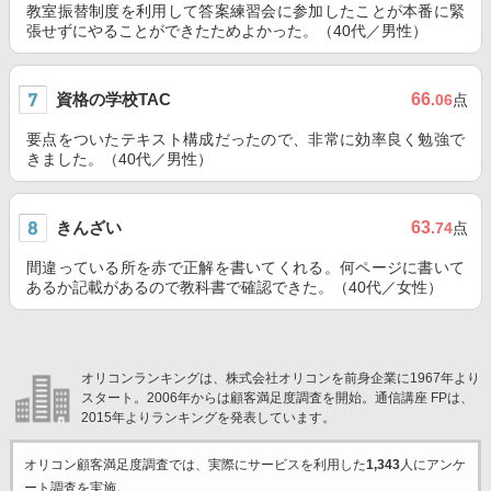
教室振替制度を利用して答案練習会に参加したことが本番に緊
張せずにやることができたためよかった。（40代／男性）
資格の学校TAC
66
.06
点
要点をついたテキスト構成だったので、非常に効率良く勉強で
きました。（40代／男性）
きんざい
63
.74
点
間違っている所を赤で正解を書いてくれる。何ページに書いて
あるか記載があるので教科書で確認できた。（40代／女性）
オリコンランキングは、株式会社オリコンを前身企業に1967年より
スタート。2006年からは顧客満足度調査を開始。通信講座 FPは、
2015年よりランキングを発表しています。
オリコン顧客満足度調査では、実際にサービスを利用した
1,343
人にアンケ
ート調査を実施。