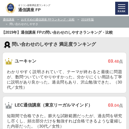
オリコン顧客満足度ランキング
通信講座 FP
通信講座
おすすめの通信講座 FPランキング・比較
2019年版
問い合わせのしやすさ
【2019年】通信講座 FPの問い合わせのしやすさランキング・比較
問い合わせのしやすさ 満足度ランキング
ユーキャン
69
.48
点
わかりやすく説明されていて、テーマが終わると最後に問題
が、数問ついていてやりやすかった。分かりにくい用語も丁寧
に説明があり良かった。過去問もあり、沢山勉強できた。（30
代／女性）
LEC通信講座（東京リーガルマインド）
69
.04
点
短期間で合格できた。膨大な試験範囲だったが、過去問を研究
し尽くし、頻出部分だけを勉強すれば合格できるような凝縮し
た内容だった。（30代／女性）