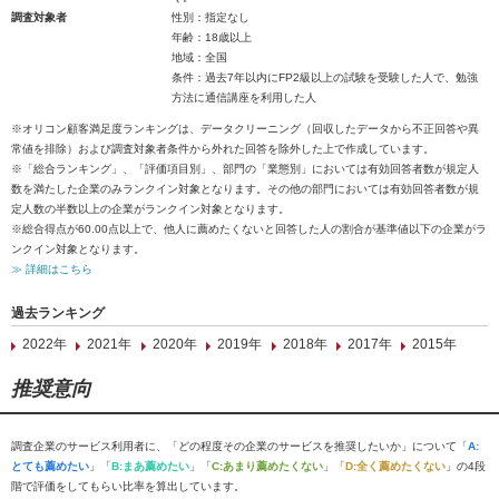
調査対象者
性別：指定なし
年齢：18歳以上
地域：全国
条件：過去7年以内にFP2級以上の試験を受験した人で、勉強
方法に通信講座を利用した人
※オリコン顧客満足度ランキングは、データクリーニング（回収したデータから不正回答や異
常値を排除）および調査対象者条件から外れた回答を除外した上で作成しています。
※「総合ランキング」、「評価項目別」、部門の「業態別」においては有効回答者数が規定人
数を満たした企業のみランクイン対象となります。その他の部門においては有効回答者数が規
定人数の半数以上の企業がランクイン対象となります。
※総合得点が60.00点以上で、他人に薦めたくないと回答した人の割合が基準値以下の企業がラ
ンクイン対象となります。
≫ 詳細はこちら
過去ランキング
2022年
2021年
2020年
2019年
2018年
2017年
2015年
推奨意向
調査企業のサービス利用者に、「どの程度その企業のサービスを推奨したいか」について「
A:
とても薦めたい
」「
B:まあ薦めたい
」「
C:あまり薦めたくない
」「
D:全く薦めたくない
」の4段
階で評価をしてもらい比率を算出しています。