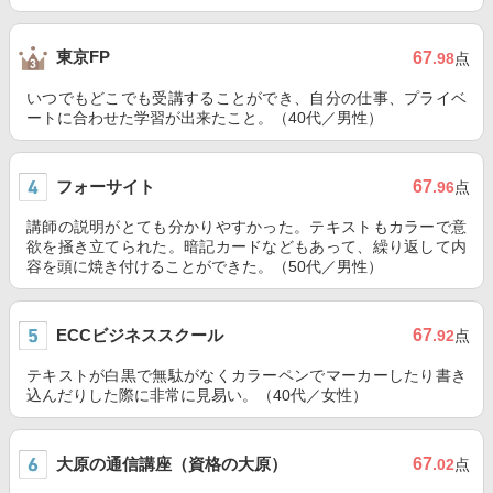
東京FP
67
.98
点
いつでもどこでも受講することができ、自分の仕事、プライベ
ートに合わせた学習が出来たこと。（40代／男性）
フォーサイト
67
.96
点
講師の説明がとても分かりやすかった。テキストもカラーで意
欲を掻き立てられた。暗記カードなどもあって、繰り返して内
容を頭に焼き付けることができた。（50代／男性）
ECCビジネススクール
67
.92
点
テキストが白黒で無駄がなくカラーペンでマーカーしたり書き
込んだりした際に非常に見易い。（40代／女性）
大原の通信講座（資格の大原）
67
.02
点