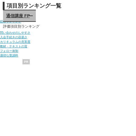
項目別ランキング一覧
通信講座 FP
総合ランキング
評価項目別ランキング
問い合わせのしやすさ
入会手続きの容易さ
カリキュラムの充実度
教材・テキストの質
フォロー体制
適切な受講料
PR