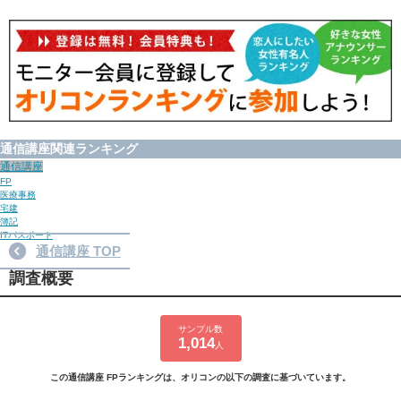
通信講座関連ランキング
通信講座
FP
医療事務
宅建
簿記
ITパスポート
通信講座 TOP
調査概要
サンプル数
1,014
人
この通信講座 FPランキングは、オリコンの以下の調査に基づいています。