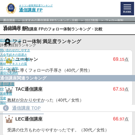
オリコン顧客満足度ランキング
通信講座 FP
通信講座
おすすめの通信講座 FPランキング・比較
2017年版
フォロー体制
通信講座 FP
【2017年】通信講座 FPのフォロー体制ランキング・比較
総合ランキング
フォロー体制 満足度ランキング
評価項目別ランキング
問い合わせのしやすさ
入会手続きの容易さ
ユーキャン
69
.15
点
カリキュラムの充実度
教材・テキストの質
フォロー体制
合格に導くフォローの手厚さ（40代／男性）
適切な受講料
通信講座関連ランキング
通信講座
TAC通信講座
67
.53
点
FP
医療事務
宅建
教材が分かりやすかった（40代／女性）
簿記
通信講座 TOP
LEC通信講座
66
.97
点
受講の仕方もわかりやすかったです。（30代／女性）