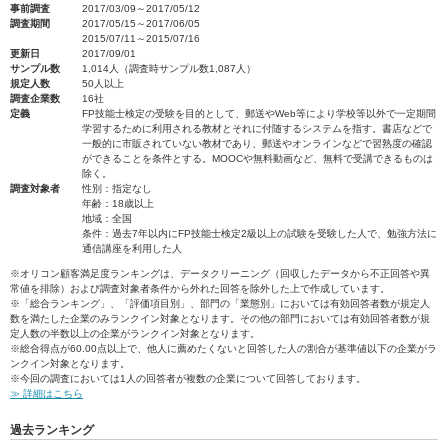
事前調査
2017/03/09～2017/05/12
調査期間
2017/05/15～2017/06/05
2015/07/11～2015/07/16
更新日
2017/09/01
サンプル数
1,014人（調査時サンプル数1,087人）
規定人数
50人以上
調査企業数
16社
定義
FP技能士検定の受験を目的として、郵送やWeb等により学校等以外で一定期間
学習するために利用される教材とそれに付随するシステムを指す。書店などで
一般的に市販されていない教材であり、郵送やオンラインなどで習熟度の確認
ができることを条件とする。MOOCや無料動画など、無料で受講できるものは
除く。
調査対象者
性別：指定なし
年齢：18歳以上
地域：全国
条件：過去7年以内にFP技能士検定2級以上の試験を受験した人で、勉強方法に
通信講座を利用した人
※オリコン顧客満足度ランキングは、データクリーニング（回収したデータから不正回答や異
常値を排除）および調査対象者条件から外れた回答を除外した上で作成しています。
※「総合ランキング」、「評価項目別」、部門の「業態別」においては有効回答者数が規定人
数を満たした企業のみランクイン対象となります。その他の部門においては有効回答者数が規
定人数の半数以上の企業がランクイン対象となります。
※総合得点が60.00点以上で、他人に薦めたくないと回答した人の割合が基準値以下の企業がラ
ンクイン対象となります。
※今回の調査においては1人の回答者が複数の企業について回答しております。
≫ 詳細はこちら
過去ランキング