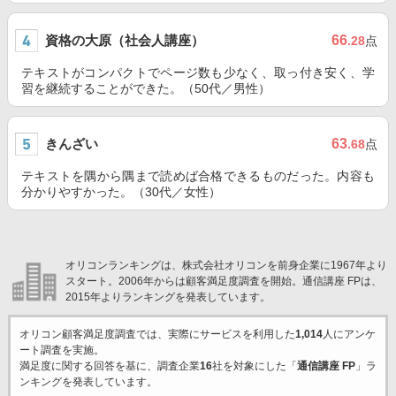
資格の大原（社会人講座）
66
.28
点
テキストがコンパクトでページ数も少なく、取っ付き安く、学
習を継続することができた。（50代／男性）
きんざい
63
.68
点
テキストを隅から隅まで読めば合格できるものだった。内容も
分かりやすかった。（30代／女性）
オリコンランキングは、株式会社オリコンを前身企業に1967年より
スタート。2006年からは顧客満足度調査を開始。通信講座 FPは、
2015年よりランキングを発表しています。
オリコン顧客満足度調査では、実際にサービスを利用した
1,014
人にアンケ
ート調査を実施。
満足度に関する回答を基に、調査企業
16
社を対象にした「
通信講座 FP
」ラ
ンキングを発表しています。