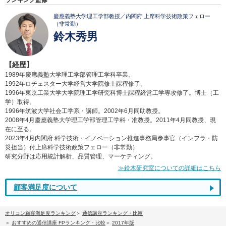
ランキング監修
慶應義塾大学理工学部教授／内閣府 上席科学技術政策フェロー
（非常勤）
鈴木秀男
【経歴】
1989年慶應義塾大学理工学部管理工学科卒業。
1992年ロチェスター大学経営大学院修士課程修了。
1996年東京工業大学大学院理工学研究科博士課程経営工学専攻修了。博士（工
学）取得。
1996年筑波大学社会工学系・講師。2002年6月同助教授。
2008年4月慶應義塾大学理工学部管理工学科・准教授。2011年4月同教授、現
在に至る。
2023年4月内閣府 科学技術・イノベーション推進事務局参事官（インフラ・防
災担当）付上席科学技術政策フェロー（非常勤）
研究分野は応用統計解析、品質管理、マーケティング。
≫鈴木研究室についての詳細はこちら
顧客満足度について
オリコン顧客満足度ランキング
通信講座ランキング・比較
おすすめの通信講座 FPランキング・比較
2017年版