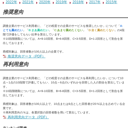
2022年
2021年
2020年
2019年
2018年
2017年
2015年
推奨意向
調査企業のサービス利用者に、「どの程度その企業のサービスを推奨したいか」について「
A:
とても薦めたい
」「
B:まあ薦めたい
」「
C:あまり薦めたくない
」「
D:全く薦めたくない
」の4段
階で評価をしてもらい比率を算出しています。
※10段階聴取については、A=9-10回答、B=6-8回答、C=3-5回答、D=1-2回答として割合を算
出しております。
商標対象は、回答者数が100人以上の企業です。
推奨意向データ（PDF）
再利用意向
調査企業のサービス利用者に、「どの程度その企業のサービスを再利用したいか」について10
点～1点の10段階で評価してもらい、10点～6点のいずれかを回答した人の割合を算出していま
す。
※10段階聴取については、A=9-10回答、B=6-8回答、C=3-5回答、D=1-2回答として割合を算
出しております。
商標対象は、回答者数が100人以上で、10点または9点とした回答者が20％以上を占めている企
業です。
※再利用意向の％は、各選択肢の回答者数を用いて算出しています。
再利用意向データ（PDF）