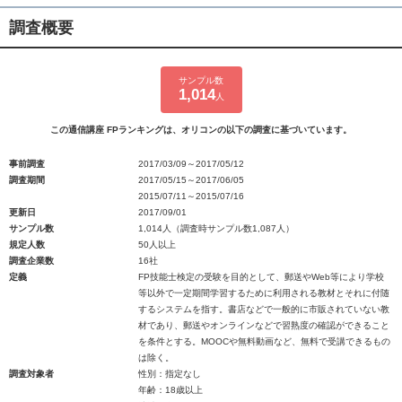
調査概要
サンプル数
1,014
人
この通信講座 FPランキングは、オリコンの以下の調査に基づいています。
事前調査
2017/03/09～2017/05/12
調査期間
2017/05/15～2017/06/05
2015/07/11～2015/07/16
更新日
2017/09/01
サンプル数
1,014人（調査時サンプル数1,087人）
規定人数
50人以上
調査企業数
16社
定義
FP技能士検定の受験を目的として、郵送やWeb等により学校
等以外で一定期間学習するために利用される教材とそれに付随
するシステムを指す。書店などで一般的に市販されていない教
材であり、郵送やオンラインなどで習熟度の確認ができること
を条件とする。MOOCや無料動画など、無料で受講できるもの
は除く。
調査対象者
性別：指定なし
年齢：18歳以上