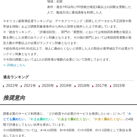
地域：全国
条件：過去7年以内にFP技能士検定2級以上の試験を受験した
人で、勉強方法に通信講座を利用した人
※オリコン顧客満足度ランキングは、データクリーニング（回収したデータから不正回答や異
常値を排除）および調査対象者条件から外れた回答を除外した上で作成しています。
※「総合ランキング」、「評価項目別」、部門の「業態別」においては有効回答者数が規定人
数を満たした企業のみランクイン対象となります。その他の部門においては有効回答者数が規
定人数の半数以上の企業がランクイン対象となります。
※総合得点が60.00点以上で、他人に薦めたくないと回答した人の割合が基準値以下の企業がラ
ンクイン対象となります。
※今回の調査においては1人の回答者が複数の企業について回答しております。
≫ 詳細はこちら
過去ランキング
2022年
2021年
2020年
2019年
2018年
2017年
2015年
推奨意向
調査企業のサービス利用者に、「どの程度その企業のサービスを推奨したいか」について「
A:
とても薦めたい
」「
B:まあ薦めたい
」「
C:あまり薦めたくない
」「
D:全く薦めたくない
」の4段
階で評価をしてもらい比率を算出しています。
※10段階聴取については、A=9-10回答、B=6-8回答、C=3-5回答、D=1-2回答として割合を算
出しております。