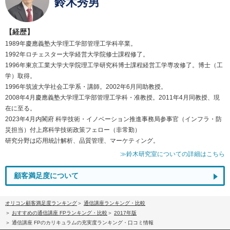
鈴木秀男
【経歴】
1989年慶應義塾大学理工学部管理工学科卒業。
1992年ロチェスター大学経営大学院修士課程修了。
1996年東京工業大学大学院理工学研究科博士課程経営工学専攻修了。博士（工
学）取得。
1996年筑波大学社会工学系・講師。2002年6月同助教授。
2008年4月慶應義塾大学理工学部管理工学科・准教授。2011年4月同教授、現
在に至る。
2023年4月内閣府 科学技術・イノベーション推進事務局参事官（インフラ・防
災担当）付上席科学技術政策フェロー（非常勤）
研究分野は応用統計解析、品質管理、マーケティング。
≫鈴木研究室についての詳細はこちら
顧客満足度について
オリコン顧客満足度ランキング
通信講座ランキング・比較
おすすめの通信講座 FPランキング・比較
2017年版
通信講座 FPのカリキュラムの充実度ランキング・口コミ情報