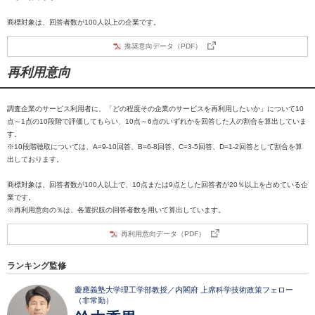
商標対象は、回答者数が100人以上の企業です。
推奨意向データ（PDF）
再利用意向
調査企業のサービス利用者に、「どの程度その企業のサービスを再利用したいか」について10
点～1点の10段階で評価してもらい、10点～6点のいずれかを回答した人の割合を算出していま
す。
※10段階聴取については、A=9-10回答、B=6-8回答、C=3-5回答、D=1-2回答として割合を算
出しております。
商標対象は、回答者数が100人以上で、10点または9点とした回答者が20％以上を占めている企
業です。
※再利用意向の％は、各選択肢の回答者数を用いて算出しています。
再利用意向データ（PDF）
ランキング監修
慶應義塾大学理工学部教授／内閣府 上席科学技術政策フェロー
（非常勤）