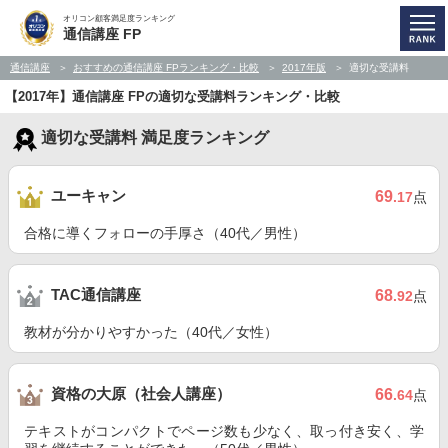
オリコン顧客満足度ランキング
通信講座 FP
通信講座
おすすめの通信講座 FPランキング・比較
2017年版
適切な受講料
【2017年】通信講座 FPの適切な受講料ランキング・比較
適切な受講料 満足度ランキング
ユーキャン
69
.17
点
合格に導くフォローの手厚さ（40代／男性）
TAC通信講座
68
.92
点
教材が分かりやすかった（40代／女性）
資格の大原（社会人講座）
66
.64
点
テキストがコンパクトでページ数も少なく、取っ付き安く、学