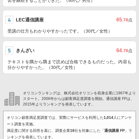
習を継続することができた。（50代／男性）
LEC通信講座
65
.78
点
受講の仕方もわかりやすかったです。（30代／女性）
きんざい
64
.78
点
テキストを隅から隅まで読めば合格できるものだった。内容も
分かりやすかった。（30代／女性）
オリコンランキングは、株式会社オリコンを前身企業に1967年より
スタート。2006年からは顧客満足度調査を開始。通信講座 FPは、
2015年よりランキングを発表しています。
オリコン顧客満足度調査では、実際にサービスを利用した
1,014
人にアンケ
ート調査を実施。
満足度に関する回答を基に、調査企業
16
社を対象にした「
通信講座 FP
」ラ
ンキングを発表しています。