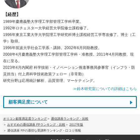
【経歴】
1989年慶應義塾大学理工学部管理工学科卒業。
1992年ロチェスター大学経営大学院修士課程修了。
1996年東京工業大学大学院理工学研究科博士課程経営工学専攻修了。博士（工
学）取得。
1996年筑波大学社会工学系・講師。2002年6月同助教授。
2008年4月慶應義塾大学理工学部管理工学科・准教授。2011年4月同教授、現
在に至る。
2023年4月内閣府 科学技術・イノベーション推進事務局参事官（インフラ・防
災担当）付上席科学技術政策フェロー（非常勤）
研究分野は応用統計解析、品質管理、マーケティング。
≫鈴木研究室についての詳細はこちら
顧客満足度について
オリコン顧客満足度ランキング
通信講座ランキング・比較
おすすめの通信講座 FPランキング・比較
2017年版
通信講座 FPの適切な受講料ランキング・口コミ情報