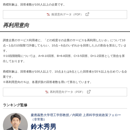
商標対象は、回答者数が100人以上の企業です。
推奨意向データ（PDF）
再利用意向
調査企業のサービス利用者に、「どの程度その企業のサービスを再利用したいか」について10
点～1点の10段階で評価してもらい、10点～6点のいずれかを回答した人の割合を算出していま
す。
※10段階聴取については、A=9-10回答、B=6-8回答、C=3-5回答、D=1-2回答として割合を算
出しております。
商標対象は、回答者数が100人以上で、10点または9点とした回答者が20％以上を占めている企
業です。
※再利用意向の％は、各選択肢の回答者数を用いて算出しています。
再利用意向データ（PDF）
ランキング監修
慶應義塾大学理工学部教授／内閣府 上席科学技術政策フェロー
（非常勤）
鈴木秀男