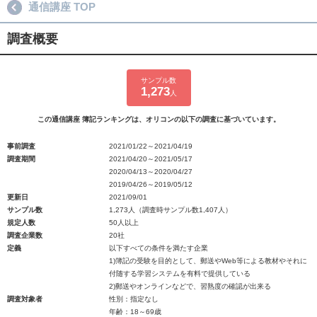
通信講座 TOP
調査概要
サンプル数
1,273
人
この通信講座 簿記ランキングは、オリコンの以下の調査に基づいています。
事前調査
2021/01/22～2021/04/19
調査期間
2021/04/20～2021/05/17
2020/04/13～2020/04/27
2019/04/26～2019/05/12
更新日
2021/09/01
サンプル数
1,273人（調査時サンプル数1,407人）
規定人数
50人以上
調査企業数
20社
定義
以下すべての条件を満たす企業
1)簿記の受験を目的として、郵送やWeb等による教材やそれに
付随する学習システムを有料で提供している
2)郵送やオンラインなどで、習熟度の確認が出来る
調査対象者
性別：指定なし
年齢：18～69歳