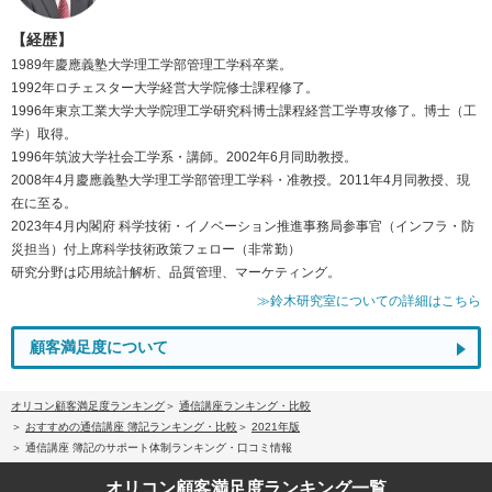
【経歴】
1989年慶應義塾大学理工学部管理工学科卒業。
1992年ロチェスター大学経営大学院修士課程修了。
1996年東京工業大学大学院理工学研究科博士課程経営工学専攻修了。博士（工
学）取得。
1996年筑波大学社会工学系・講師。2002年6月同助教授。
2008年4月慶應義塾大学理工学部管理工学科・准教授。2011年4月同教授、現
在に至る。
2023年4月内閣府 科学技術・イノベーション推進事務局参事官（インフラ・防
災担当）付上席科学技術政策フェロー（非常勤）
研究分野は応用統計解析、品質管理、マーケティング。
≫鈴木研究室についての詳細はこちら
顧客満足度について
オリコン顧客満足度ランキング
通信講座ランキング・比較
おすすめの通信講座 簿記ランキング・比較
2021年版
通信講座 簿記のサポート体制ランキング・口コミ情報
オリコン顧客満足度
ランキング一覧