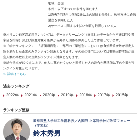
地域：全国
条件：以下すべての条件を満たす人
1)過去7年以内に簿記2級以上の試験を受験し、勉強方法に通信
講座を利用した人
2)サービスに関する支払い金額を把握している人
※オリコン顧客満足度ランキングは、データクリーニング（回収したデータから不正回答や異
常値を排除）および調査対象者条件から外れた回答を除外した上で作成しています。
※「総合ランキング」、「評価項目別」、部門の「業態別」においては有効回答者数が規定人
数を満たした企業のみランクイン対象となります。その他の部門においては有効回答者数が規
定人数の半数以上の企業がランクイン対象となります。
※総合得点が60.0点以上で、他人に薦めたくないと回答した人の割合が基準値以下の企業がラ
ンクイン対象となります。
≫ 詳細はこちら
過去ランキング
2022年
2021年
2020年
2019年
2018年
2017年
2015年
ランキング監修
慶應義塾大学理工学部教授／内閣府 上席科学技術政策フェロー
（非常勤）
鈴木秀男