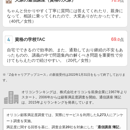
70
.9
点
ちゃんと分かりやすく丁寧に質問には答えてくれたり、親身に
なって、相談に乗ってくれたので、大変ありがたかったです。
（40代／女性）
資格の学校TAC
69
.0
点
自宅でできるので効率的。また、通勤しており継続の不安もあ
ったものの、講義の中で問題集内の解くべき問題を重要性で分
けてもらえたので続けやすい。（20代／女性）
※「Z会キャリアアップコース」の新規受付は2022年1月31日をもって終了しておりま
す。
オリコンランキングは、株式会社オリコンを前身企業に1967年より
スタート。2006年からは顧客満足度調査を開始。通信講座 簿記
は、2015年よりランキングを発表しています。
オリコン顧客満足度調査では、実際にサービスを利用した
1,273
人にアンケ
ート調査を実施。
満足度に関する回答を基に、調査企業
20
社を対象にした「
通信講座 簿記
」