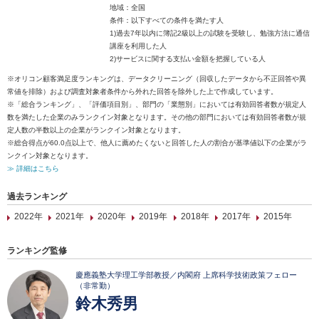
地域：全国
条件：以下すべての条件を満たす人
1)過去7年以内に簿記2級以上の試験を受験し、勉強方法に通信
講座を利用した人
2)サービスに関する支払い金額を把握している人
※オリコン顧客満足度ランキングは、データクリーニング（回収したデータから不正回答や異
常値を排除）および調査対象者条件から外れた回答を除外した上で作成しています。
※「総合ランキング」、「評価項目別」、部門の「業態別」においては有効回答者数が規定人
数を満たした企業のみランクイン対象となります。その他の部門においては有効回答者数が規
定人数の半数以上の企業がランクイン対象となります。
※総合得点が60.0点以上で、他人に薦めたくないと回答した人の割合が基準値以下の企業がラ
ンクイン対象となります。
≫ 詳細はこちら
過去ランキング
2022年
2021年
2020年
2019年
2018年
2017年
2015年
ランキング監修
慶應義塾大学理工学部教授／内閣府 上席科学技術政策フェロー
（非常勤）
鈴木秀男