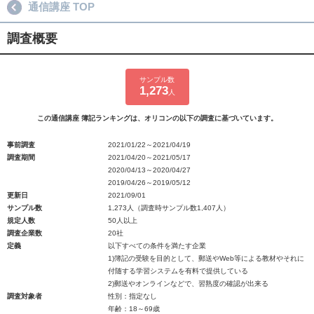
通信講座 TOP
調査概要
サンプル数
1,273
人
この通信講座 簿記ランキングは、オリコンの以下の調査に基づいています。
事前調査
2021/01/22～2021/04/19
調査期間
2021/04/20～2021/05/17
2020/04/13～2020/04/27
2019/04/26～2019/05/12
更新日
2021/09/01
サンプル数
1,273人（調査時サンプル数1,407人）
規定人数
50人以上
調査企業数
20社
定義
以下すべての条件を満たす企業
1)簿記の受験を目的として、郵送やWeb等による教材やそれに
付随する学習システムを有料で提供している
2)郵送やオンラインなどで、習熟度の確認が出来る
調査対象者
性別：指定なし
年齢：18～69歳