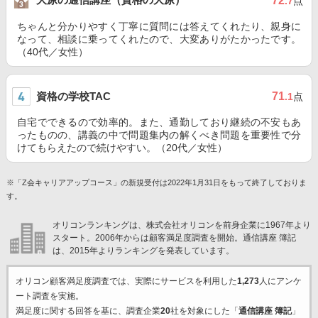
72
.7
点
ちゃんと分かりやすく丁寧に質問には答えてくれたり、親身に
なって、相談に乗ってくれたので、大変ありがたかったです。
（40代／女性）
資格の学校TAC
71
.1
点
自宅でできるので効率的。また、通勤しており継続の不安もあ
ったものの、講義の中で問題集内の解くべき問題を重要性で分
けてもらえたので続けやすい。（20代／女性）
※「Z会キャリアアップコース」の新規受付は2022年1月31日をもって終了しておりま
す。
オリコンランキングは、株式会社オリコンを前身企業に1967年より
スタート。2006年からは顧客満足度調査を開始。通信講座 簿記
は、2015年よりランキングを発表しています。
オリコン顧客満足度調査では、実際にサービスを利用した
1,273
人にアンケ
ート調査を実施。
満足度に関する回答を基に、調査企業
20
社を対象にした「
通信講座 簿記
」