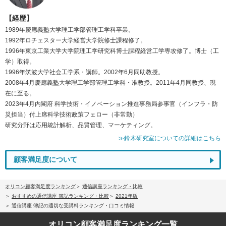
【経歴】
1989年慶應義塾大学理工学部管理工学科卒業。
1992年ロチェスター大学経営大学院修士課程修了。
1996年東京工業大学大学院理工学研究科博士課程経営工学専攻修了。博士（工
学）取得。
1996年筑波大学社会工学系・講師。2002年6月同助教授。
2008年4月慶應義塾大学理工学部管理工学科・准教授。2011年4月同教授、現
在に至る。
2023年4月内閣府 科学技術・イノベーション推進事務局参事官（インフラ・防
災担当）付上席科学技術政策フェロー（非常勤）
研究分野は応用統計解析、品質管理、マーケティング。
≫鈴木研究室についての詳細はこちら
顧客満足度について
オリコン顧客満足度ランキング
通信講座ランキング・比較
おすすめの通信講座 簿記ランキング・比較
2021年版
通信講座 簿記の適切な受講料ランキング・口コミ情報
オリコン顧客満足度
ランキング一覧