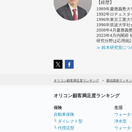
【経歴】
1989年慶應義塾
1992年ロチェス
1996年東京工業
1996年筑波大学
2008年4月慶應
2023年4月内閣
研究分野は応用統
≫ 鈴木研究室につ
オリコン顧客満足度ランキング
通信講座ランキン
オリコン顧客満足度ランキング
保険
生活
自動車保険
ウォータ
└
ダイレクト型
浄水型
└
代理店型
ウォータ