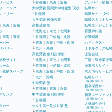
サービス
└
首都圏
｜
東海
｜
近畿
アルバイト情報
リーニング
大学受験 難関大学特化型 現役
転職サイト
ンドリー
└
首都圏
転職サイト 女性
大学受験 映像授業
転職スカウトサ
｜
東海
｜
近畿
高校受験 塾
転職エージェン
ット
└
北海道
｜
東北
｜
北関東
看護師転職
｜
東海
｜
近畿
└
首都圏
｜
甲信越・北陸
介護転職
ーパー
└
東海
｜
近畿
｜
中国・四国
ハイクラス・
リバリー
└
九州・沖縄
ミドルクラス転
高校受験 個別指導塾
派遣会社
納税サイト
└
北海道
｜
東北
｜
北関東
工場・製造業派
ルーム
└
首都圏
｜
甲信越・北陸
派遣求人サイト
ル収納スペース
└
東海
｜
近畿
｜
中国・四国
求人情報サービ
ナ
└
九州・沖縄
転職サイト
（採用担当向け）
中学受験 塾
新卒採用サイト
社
└
首都圏
｜
東海
｜
近畿
（採用担当向け）
アリング
中学受験 個別指導塾
新卒エージェン
（採用担当向け）
ー
└
首都圏
人材紹介会社
タカー
公立中高一貫校対策 塾
（採用担当向け）
ス
└
首都圏