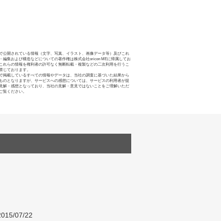
で公開されている情報（文字、写真、イラスト、画像データ等）及びこれ
・編集および構造などについての著作権は株式会社oricon MEに帰属してお
これらの情報を権利者の許可なく無断転載・複製などの二次利用を行うこ
禁じております。
で掲載しているすべての情報やデータは、当社の調査に基づいた結果から
ものとなりますが、サービスへの感想については、サービスの利用者が提
見解・感想となっており、当社の見解・意見ではないことをご理解いただ
ご覧ください。
015/07/22