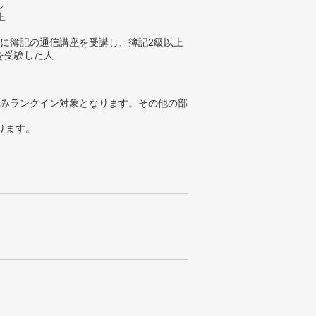
し
上
内に簿記の通信講座を受講し、簿記2級以上
を受験した人
みランクイン対象となります。その他の部
ります。