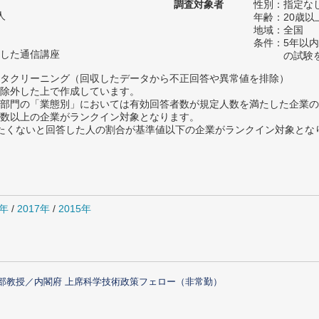
調査対象者
性別：指定な
人
年齢：20歳以
地域：全国
条件：5年以
した通信講座
の試験
タクリーニング（回収したデータから不正回答や異常値を排除）
除外した上で作成しています。
部門の「業態別」においては有効回答者数が規定人数を満たした企業の
数以上の企業がランクイン対象となります。
薦めたくないと回答した人の割合が基準値以下の企業がランクイン対象とな
8年
/
2017年
/
2015年
部教授／内閣府 上席科学技術政策フェロー（非常勤）