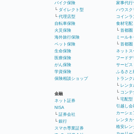
バイク保険
家事代行
└
ダイレクト型
ハウスク
└
代理店型
コインラ
自転車保険
食材宅配
火災保険
└
首都圏
海外旅行保険
ミールキ
ペット保険
└
首都圏
生命保険
ネットス
医療保険
フードデ
がん保険
サービス
学資保険
ふるさと
保険相談ショップ
トランク
└
レンタ
└
コンテ
金融
└
宅配型
ネット証券
引越し会
NISA
カーシェ
└
証券会社
レンタカ
└
銀行
格安レン
スマホ専業証券
カーリー