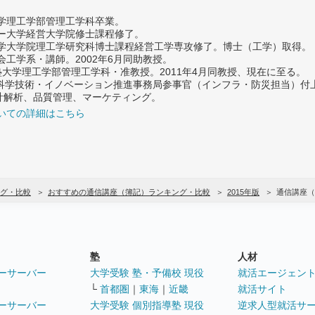
大学理工学部管理工学科卒業。
ター大学経営大学院修士課程修了。
大学大学院理工学研究科博士課程経営工学専攻修了。博士（工学）取得。
社会工学系・講師。2002年6月同助教授。
義塾大学理工学部管理工学科・准教授。2011年4月同教授、現在に至る。
府 科学技術・イノベーション推進事務局参事官（インフラ・防災担当）
計解析、品質管理、マーケティング。
いての詳細はこちら
グ・比較
おすすめの通信講座（簿記）ランキング・比較
2015年版
通信講座（
塾
人材
ーサーバー
大学受験 塾・予備校 現役
就活エージェン
└
首都圏
｜
東海
｜
近畿
就活サイト
ーサーバー
大学受験 個別指導塾 現役
逆求人型就活サ