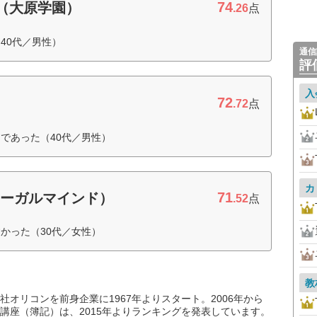
74
（大原学園）
.26
点
40代／男性）
通信
評
入
72
.72
点
であった（40代／男性）
カ
71
リーガルマインド）
.52
点
かった（30代／女性）
教
オリコンを前身企業に1967年よりスタート。2006年から
講座（簿記）は、2015年よりランキングを発表しています。