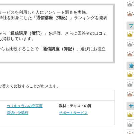
サービスを利用した
人にアンケート調査を実施。
19
社を対象にした「
通信講座（簿記）
」ランキングを発表
フ
から「
通信講座（簿記）
」を評価。さらに回答者の口コミ
も掲載しています。
からも比較することで「
通信講座（簿記）
」選びにお役立
適
び替えて比較することが出来ます。
サ
カリキュラムの充実度
教材・テキストの質
適切な受講料
サポートサービス