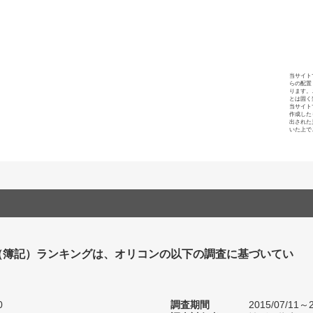
当サイト
らの配置
ります。
とは固く
当サイト
作成した
出された
いた上で
（簿記）ランキングは、オリコンの以下の調査に基づいてい
0
調査期間
2015/07/11～2