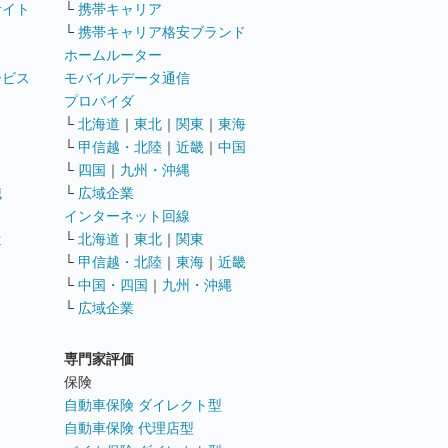
サイト
└
携帯キャリア
└
携帯キャリア格安ブランド
ホームルーター
ービス
モバイルデータ通信
ト
プロバイダ
└
北海道
｜
東北
｜
関東
｜
東海
└
甲信越・北陸
｜
近畿
｜
中国
└
四国
｜
九州・沖縄
職
└
広域企業
インターネット回線
遣
└
北海道
｜
東北
｜
関東
└
甲信越・北陸
｜
東海
｜
近畿
ス
└
中国・四国
｜
九州・沖縄
└
広域企業
専門家評価
ト
保険
自動車保険 ダイレクト型
自動車保険 代理店型