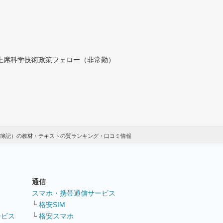
付上席科学技術政策フェロー（非常勤）
簿記）の教材・テキストの質ランキング・口コミ情報
通信
ト
スマホ・携帯通信サービス
└
格安SIM
ービス
└
格安スマホ