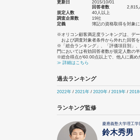
更新日
2015/10/01
回答者数
2,815
規定人数
40人以上
調査企業数
19社
定義
簿記の資格取得を対象に
※オリコン顧客満足度ランキングは、デー
および調査対象者条件から外れた回答を
※「総合ランキング」、「評価項目別」、
門においては有効回答者数が規定人数の半
※総合得点が60.00点以上で、他人に
≫ 詳細はこちら
過去ランキング
2022年
/
2021年
/
2020年
/
2019年
/
201
ランキング監修
慶應義塾大学理工学
鈴木秀男