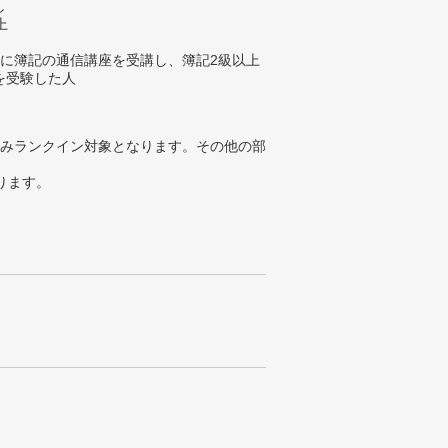
し
上
内に簿記の通信講座を受講し、簿記2級以上
を受験した人
みランクイン対象となります。その他の部
ります。