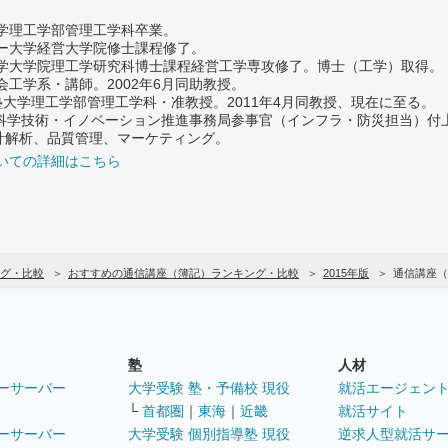
大学理工学部管理工学科卒業。
ター大学経営大学院修士課程修了。
大学大学院理工学研究科博士課程経営工学専攻修了。博士（工学）取得。
社会工学系・講師。2002年6月同助教授。
義塾大学理工学部管理工学科・准教授。2011年4月同教授、現在に至る。
府 科学技術・イノベーション推進事務局参事官（インフラ・防災担当）
計解析、品質管理、マーケティング。
いての詳細はこちら
グ・比較
おすすめの通信講座（簿記）ランキング・比較
2015年版
通信講座（
塾
人材
ーサーバー
大学受験 塾・予備校 現役
就活エージェン
└
首都圏
｜
東海
｜
近畿
就活サイト
ーサーバー
大学受験 個別指導塾 現役
逆求人型就活サ