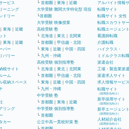
サービス
└
首都圏
｜
東海
｜
近畿
アルバイト情報
リーニング
大学受験 難関大学特化型 現役
転職サイト
ンドリー
└
首都圏
転職サイト 女性
大学受験 映像授業
転職スカウトサ
｜
東海
｜
近畿
高校受験 塾
転職エージェン
ット
└
北海道
｜
東北
｜
北関東
看護師転職
｜
東海
｜
近畿
└
首都圏
｜
甲信越・北陸
介護転職
ーパー
└
東海
｜
近畿
｜
中国・四国
ハイクラス・
リバリー
└
九州・沖縄
ミドルクラス転
高校受験 個別指導塾
派遣会社
納税サイト
└
北海道
｜
東北
｜
北関東
工場・製造業派
ルーム
└
首都圏
｜
甲信越・北陸
派遣求人サイト
ル収納スペース
└
東海
｜
近畿
｜
中国・四国
求人情報サービ
ナ
└
九州・沖縄
転職サイト
（採用担当向け）
中学受験 塾
新卒採用サイト
社
└
首都圏
｜
東海
｜
近畿
（採用担当向け）
アリング
中学受験 個別指導塾
新卒エージェン
（採用担当向け）
ー
└
首都圏
人材紹介会社
タカー
公立中高一貫校対策 塾
（採用担当向け）
ス
└
首都圏