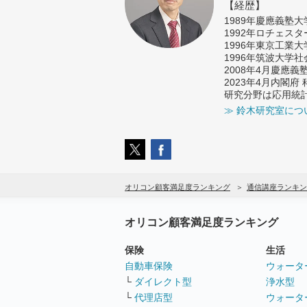
【経歴】
1989年慶應義塾
1992年ロチェス
1996年東京工業
1996年筑波大学
2008年4月慶應
2023年4月内閣
研究分野は応用統
≫ 鈴木研究室につ
オリコン顧客満足度ランキング
通信講座ランキン
オリコン顧客満足度ランキング
保険
生活
自動車保険
ウォータ
└
ダイレクト型
浄水型
└
代理店型
ウォータ