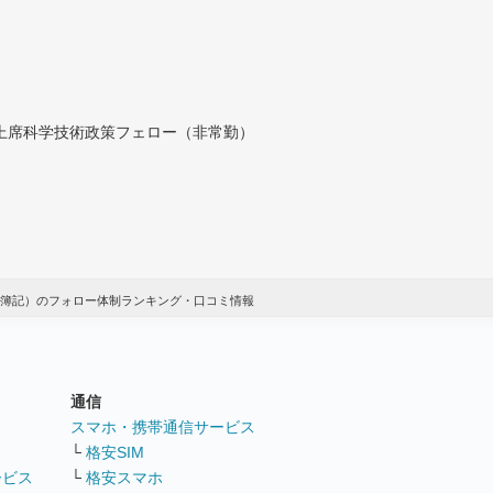
付上席科学技術政策フェロー（非常勤）
簿記）のフォロー体制ランキング・口コミ情報
通信
ト
スマホ・携帯通信サービス
└
格安SIM
ービス
└
格安スマホ