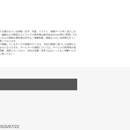
で公開されている情報（文字、写真、イラスト、画像データ等）及びこれ
・編集および構造などについての著作権は株式会社oricon MEに帰属してお
これらの情報を権利者の許可なく無断転載・複製などの二次利用を行うこ
禁じております。
で掲載しているすべての情報やデータは、当社の調査に基づいた結果から
ものとなりますが、サービスへの感想については、サービスの利用者が提
見解・感想となっており、当社の見解・意見ではないことをご理解いただ
ご覧ください。
015/07/22