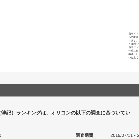
当サイト
らの配置
ります。
とは固く
当サイト
作成した
出された
いた上で
（簿記）ランキングは、オリコンの以下の調査に基づいてい
0
調査期間
2015/07/11～2