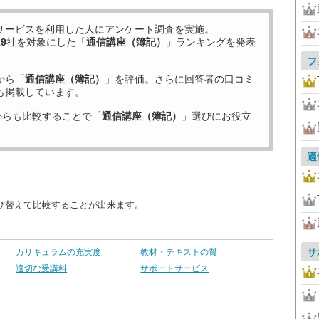
サービスを利用した
人にアンケート調査を実施。
19
社を対象にした「
通信講座（簿記）
」ランキングを発表
フ
から「
通信講座（簿記）
」を評価。さらに回答者の口コミ
も掲載しています。
からも比較することで「
通信講座（簿記）
」選びにお役立
適
び替えて比較することが出来ます。
サ
カリキュラムの充実度
教材・テキストの質
適切な受講料
サポートサービス