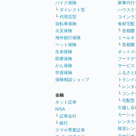
バイク保険
家事代行
└
ダイレクト型
ハウスク
└
代理店型
コインラ
自転車保険
食材宅配
火災保険
└
首都圏
海外旅行保険
ミールキ
ペット保険
└
首都圏
生命保険
ネットス
医療保険
フードデ
がん保険
サービス
学資保険
ふるさと
保険相談ショップ
トランク
└
レンタ
└
コンテ
金融
└
宅配型
ネット証券
引越し会
NISA
カーシェ
└
証券会社
レンタカ
└
銀行
格安レン
スマホ専業証券
カーリー