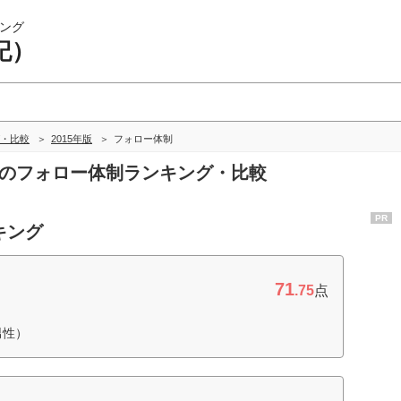
ング
記）
・比較
2015年版
フォロー体制
）のフォロー体制ランキング・比較
PR
キング
71
.75
点
男性）