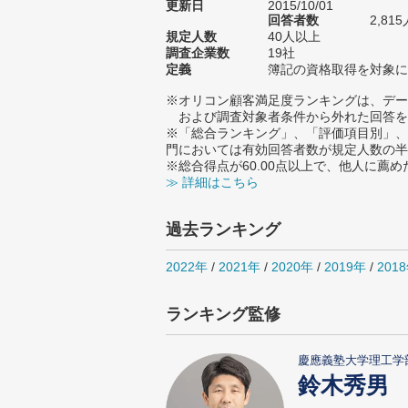
更新日
2015/10/01
回答者数
2,815
規定人数
40人以上
調査企業数
19社
定義
簿記の資格取得を対象に
※オリコン顧客満足度ランキングは、デー
および調査対象者条件から外れた回答を
※「総合ランキング」、「評価項目別」、
門においては有効回答者数が規定人数の半
※総合得点が60.00点以上で、他人に
≫ 詳細はこちら
過去ランキング
2022年
/
2021年
/
2020年
/
2019年
/
201
ランキング監修
慶應義塾大学理工学
鈴木秀男