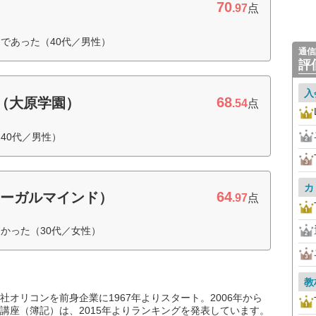
70
.97
点
であった（40代／男性）
通信
評
入
68
（大原学園）
.54
点
40代／男性）
カ
64
リーガルマインド）
.97
点
かった（30代／女性）
教
オリコンを前身企業に1967年よりスタート。2006年から
講座（簿記）は、2015年よりランキングを発表しています。