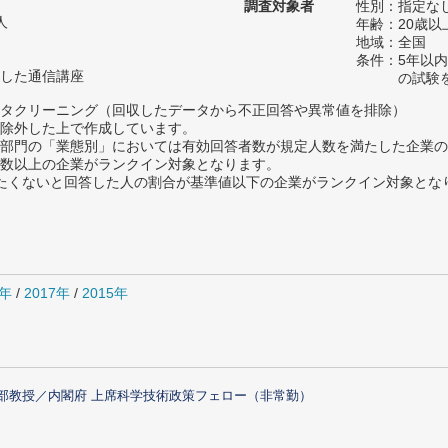
調査対象者
性別：指定な
人
年齢：20歳以
地域：全国
条件：5年以
した通信講座
の試験
タクリーニング（回収したデータから不正回答や異常値を排除）
除外した上で作成しています。
部門の「業態別」においては有効回答者数が規定人数を満たした企業の
数以上の企業がランクイン対象となります。
薦めたくないと回答した人の割合が基準値以下の企業がランクイン対象とな
8年
/
2017年
/
2015年
部教授／内閣府 上席科学技術政策フェロー（非常勤）