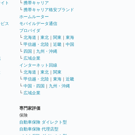
サイト
└
携帯キャリア
└
携帯キャリア格安ブランド
ホームルーター
ービス
モバイルデータ通信
ト
プロバイダ
└
北海道
｜
東北
｜
関東
｜
東海
└
甲信越・北陸
｜
近畿
｜
中国
└
四国
｜
九州・沖縄
職
└
広域企業
インターネット回線
遣
└
北海道
｜
東北
｜
関東
└
甲信越・北陸
｜
東海
｜
近畿
ス
└
中国・四国
｜
九州・沖縄
└
広域企業
専門家評価
ト
保険
自動車保険 ダイレクト型
自動車保険 代理店型