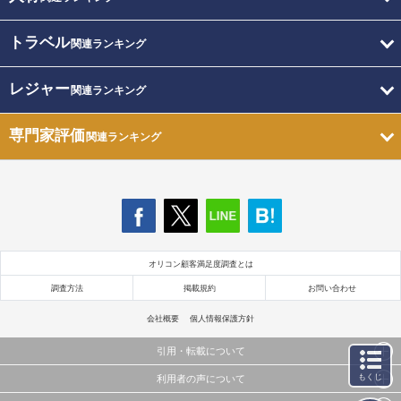
トラベル
関連ランキング
レジャー
関連ランキング
専門家評価
関連ランキング
オリコン顧客満足度調査とは
調査方法
掲載規約
お問い合わせ
会社概要
個人情報保護方針
引用・転載について
もくじ
利用者の声について
当サイトで公開されている情報（文字、写真、イラスト、画像データ等）及びこれらの配置・
編集および構造などについての著作権は株式会社oricon MEに帰属しております。