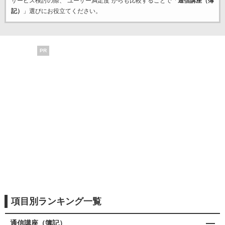
サービス検討の際、“ユーザー満足度”からも比較することで「
通信講座（簿
記）
」選びにお役立てください。
PR
項目別ランキング一覧
通信講座（簿記）