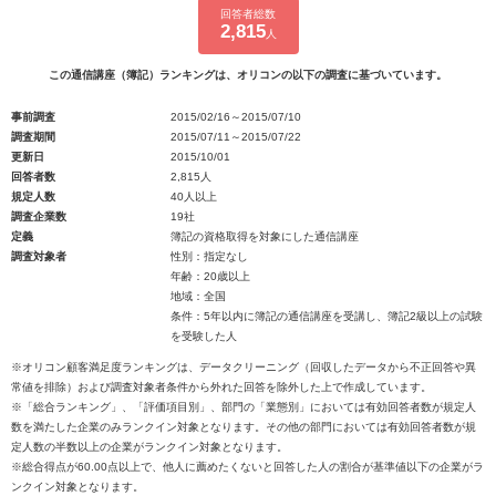
回答者総数
2,815
人
この通信講座（簿記）ランキングは、オリコンの以下の調査に基づいています。
事前調査
2015/02/16～2015/07/10
調査期間
2015/07/11～2015/07/22
更新日
2015/10/01
回答者数
2,815人
規定人数
40人以上
調査企業数
19社
定義
簿記の資格取得を対象にした通信講座
調査対象者
性別：指定なし
年齢：20歳以上
地域：全国
条件：5年以内に簿記の通信講座を受講し、簿記2級以上の試験
を受験した人
※オリコン顧客満足度ランキングは、データクリーニング（回収したデータから不正回答や異
常値を排除）および調査対象者条件から外れた回答を除外した上で作成しています。
※「総合ランキング」、「評価項目別」、部門の「業態別」においては有効回答者数が規定人
数を満たした企業のみランクイン対象となります。その他の部門においては有効回答者数が規
定人数の半数以上の企業がランクイン対象となります。
※総合得点が60.00点以上で、他人に薦めたくないと回答した人の割合が基準値以下の企業がラ
ンクイン対象となります。