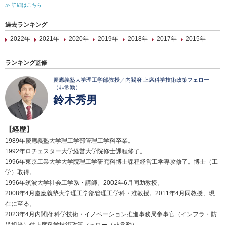
≫ 詳細はこちら
過去ランキング
2022年
2021年
2020年
2019年
2018年
2017年
2015年
ランキング監修
慶應義塾大学理工学部教授／内閣府 上席科学技術政策フェロー
（非常勤）
鈴木秀男
【経歴】
1989年慶應義塾大学理工学部管理工学科卒業。
1992年ロチェスター大学経営大学院修士課程修了。
1996年東京工業大学大学院理工学研究科博士課程経営工学専攻修了。博士（工
学）取得。
1996年筑波大学社会工学系・講師。2002年6月同助教授。
2008年4月慶應義塾大学理工学部管理工学科・准教授。2011年4月同教授、現
在に至る。
2023年4月内閣府 科学技術・イノベーション推進事務局参事官（インフラ・防
災担当）付上席科学技術政策フェロー（非常勤）