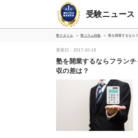
受験ニュース
塾スタイル
塾コラム特集
塾を開業するなら
更新日：2017-10-19
塾を開業するならフランチ
収の差は？