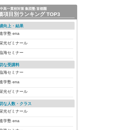
中高一貫校対策 集団塾 首都圏
価項目別ランキング TOP3
績向上・結果
進学塾 ena
栄光ゼミナール
臨海セミナー
切な受講料
臨海セミナー
進学塾 ena
栄光ゼミナール
切な人数・クラス
栄光ゼミナール
進学塾 ena