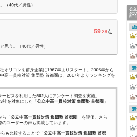
。（40代／男性）
公立
評
成
59
.28
点
と思う。（40代／男性）
適
オリコンを前身企業に1967年よりスタート。2006年から
高一貫校対策 集団塾 首都圏は、2017年よりランキングを
サービスを利用した
502
人にアンケート調査を実施。
13
社を対象にした「
公立中高一貫校対策 集団塾 首都圏
」
適
から「
公立中高一貫校対策 集団塾 首都圏
」を評価。さら
際のユーザーの声も掲載しています。
からも比較することで「
公立中高一貫校対策 集団塾 首都