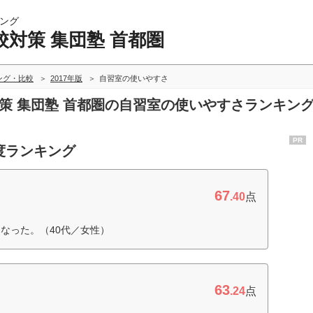
ング
対策 集団塾 首都圏
ング・比較
2017年版
自習室の使いやすさ
対策 集団塾 首都圏の自習室の使いやすさランキン
PR
度ランキング
67
.40
点
なった。（40代／女性）
63
.24
点