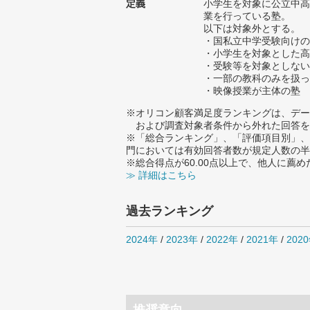
定義
小学生を対象に公立中高
業を行っている塾。
以下は対象外とする。
・国私立中学受験向けの
・小学生を対象とした高
・受験等を対象としない
・一部の教科のみを扱っ
・映像授業が主体の塾
※オリコン顧客満足度ランキングは、デー
および調査対象者条件から外れた回答を
※「総合ランキング」、「評価項目別」、
門においては有効回答者数が規定人数の半
※総合得点が60.00点以上で、他人に
≫ 詳細はこちら
過去ランキング
2024年
/
2023年
/
2022年
/
2021年
/
202