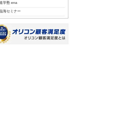
進学塾 ena
臨海セミナー