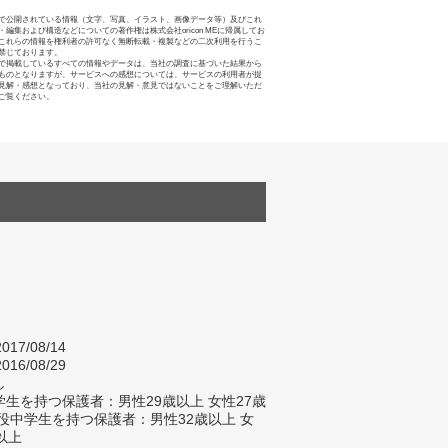
で公開されている情報（文字、写真、イラスト、画像データ等）及びこれ
・編集および構造などについての著作権は株式会社oricon MEに帰属してお
これらの情報を権利者の許可なく無断転載・複製などの二次利用を行うこ
禁じております。
で掲載しているすべての情報やデータは、当社の調査に基づいた結果から
ものとなりますが、サービスへの感想については、サービスの利用者が提
見解・感想となっており、当社の見解・意見ではないことをご理解いただ
ご覧ください。
017/08/14
016/08/29
し
生を持つ保護者：男性29歳以上 女性27歳
現役中学生を持つ保護者：男性32歳以上 女
以上