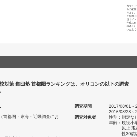
当サイト
らの配置
ります。
とは固く
当サイト
作成した
出された
いた上で
校対策 集団塾 首都圏ランキングは、オリコンの以下の調査
。
1
調査期間
2017/08/01～2
2016/08/23～2
人（首都圏・東海・近畿調査にお
調査対象者
性別：指定な
）
年齢：現役小学
以上 
性30歳