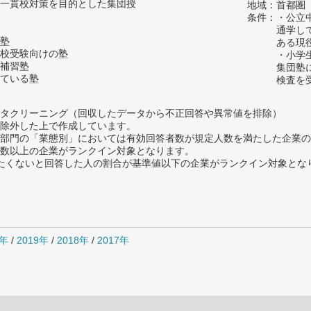
一貫校対策を目的とした集団授
地域：首都圏
条件：・公立
通学し
塾
ある現
校受験向けの塾
・小学
補習塾
集団塾
ている塾
検査を
タクリーニング（回収したデータから不正回答や異常値を排除）
除外した上で作成しています。
部門の「業態別」においては有効回答者数が規定人数を満たした企業の
数以上の企業がランクイン対象となります。
薦めたくないと回答した人の割合が基準値以下の企業がランクイン対象とな
0年
/
2019年
/
2018年
/
2017年