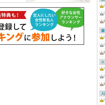
通
ス
入