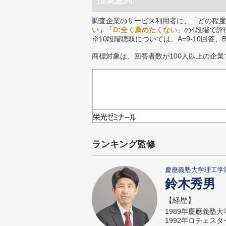
推奨意向
調査企業のサービス利用者に、「どの程度
い
」「
D:全く薦めたくない
」の4段階で評
※10段階聴取については、A=9-10回答、
商標対象は、回答者数が100人以上の企業
ランキング監修
慶應義塾大学理工学
鈴木秀男
【経歴】
1989年慶應義塾
1992年ロチェス