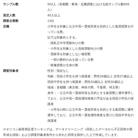
サンプル数
502人（首都圏・東海・近畿調査における総サンプル数606
人）
規定人数
40人以上
調査企業数
13社
定義
小学生を対象に公立中高一貫校対策を目的とした集団授業を行
っている塾。
以下は対象外とする。
・国私立中学受験向けの塾
・小学生を対象とした高校受験向けの塾
・受験等を対象としない補習塾
・一部の教科のみを扱っている塾
・映像授業が主体の塾
調査対象者
性別：指定なし
年齢：現役小学生を持つ保護者：男性29歳以上 女性27歳以上
現役中学生を持つ保護者：男性32歳以上 女性30歳以上
地域：首都圏（東京都、神奈川県、千葉県、埼玉県）
条件：・公立中高一貫校対策を目的とする集団塾に通年通学し
ており、公立中高一貫校適性検査の予定がある現役小学生の保
護者
・小学生の時に公立中高一貫校対策を目的とする集団塾に通年
通学しており、公立中高一貫校適性検査を受けた現役中学生の
保護者
※オリコン顧客満足度ランキングは、データクリーニング（回収したデータから不正回答や異
常値を排除）および調査対象者条件から外れた回答を除外した上で作成しています。