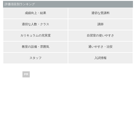
評価項目別ランキング
成績向上・結果
適切な受講料
適切な人数・クラス
講師
カリキュラムの充実度
自習室の使いやすさ
教室の設備・雰囲気
通いやすさ・治安
スタッフ
入試情報
PR