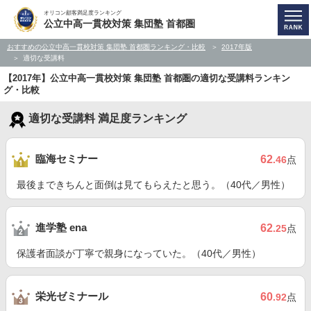
オリコン顧客満足度ランキング
公立中高一貫校対策 集団塾 首都圏
おすすめの公立中高一貫校対策 集団塾 首都圏ランキング・比較
2017年版
適切な受講料
【2017年】公立中高一貫校対策 集団塾 首都圏の適切な受講料ランキン
グ・比較
適切な受講料 満足度ランキング
臨海セミナー
62
.46
点
最後まできちんと面倒は見てもらえたと思う。（40代／男性）
進学塾 ena
62
.25
点
保護者面談が丁寧で親身になっていた。（40代／男性）
栄光ゼミナール
60
.92
点