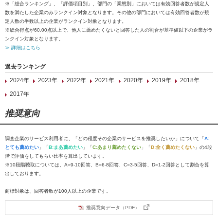
※「総合ランキング」、「評価項目別」、部門の「業態別」においては有効回答者数が規定人
数を満たした企業のみランクイン対象となります。その他の部門においては有効回答者数が規
定人数の半数以上の企業がランクイン対象となります。
※総合得点が60.00点以上で、他人に薦めたくないと回答した人の割合が基準値以下の企業がラ
ンクイン対象となります。
≫ 詳細はこちら
過去ランキング
2024年
2023年
2022年
2021年
2020年
2019年
2018年
2017年
推奨意向
調査企業のサービス利用者に、「どの程度その企業のサービスを推奨したいか」について「
A:
とても薦めたい
」「
B:まあ薦めたい
」「
C:あまり薦めたくない
」「
D:全く薦めたくない
」の4段
階で評価をしてもらい比率を算出しています。
※10段階聴取については、A=9-10回答、B=6-8回答、C=3-5回答、D=1-2回答として割合を算
出しております。
商標対象は、回答者数が100人以上の企業です。
推奨意向データ（PDF）