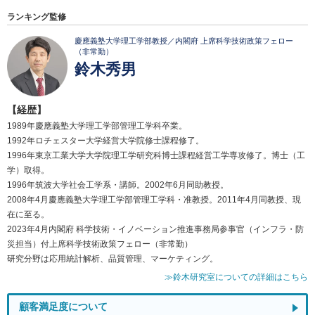
ランキング監修
慶應義塾大学理工学部教授／内閣府 上席科学技術政策フェロー
（非常勤）
鈴木秀男
【経歴】
1989年慶應義塾大学理工学部管理工学科卒業。
1992年ロチェスター大学経営大学院修士課程修了。
1996年東京工業大学大学院理工学研究科博士課程経営工学専攻修了。博士（工
学）取得。
1996年筑波大学社会工学系・講師。2002年6月同助教授。
2008年4月慶應義塾大学理工学部管理工学科・准教授。2011年4月同教授、現
在に至る。
2023年4月内閣府 科学技術・イノベーション推進事務局参事官（インフラ・防
災担当）付上席科学技術政策フェロー（非常勤）
研究分野は応用統計解析、品質管理、マーケティング。
≫鈴木研究室についての詳細はこちら
顧客満足度について