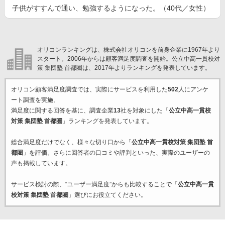
子供がすすんで通い、勉強するようになった。（40代／女性）
オリコンランキングは、株式会社オリコンを前身企業に1967年より
スタート。2006年からは顧客満足度調査を開始。公立中高一貫校対
策 集団塾 首都圏は、2017年よりランキングを発表しています。
オリコン顧客満足度調査では、実際にサービスを利用した
502
人にアンケ
ート調査を実施。
満足度に関する回答を基に、調査企業
13
社を対象にした「
公立中高一貫校
対策 集団塾 首都圏
」ランキングを発表しています。
総合満足度だけでなく、様々な切り口から「
公立中高一貫校対策 集団塾 首
都圏
」を評価。さらに回答者の口コミや評判といった、実際のユーザーの
声も掲載しています。
サービス検討の際、“ユーザー満足度”からも比較することで「
公立中高一貫
校対策 集団塾 首都圏
」選びにお役立てください。