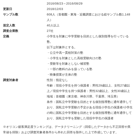
2016/08/23～2016/08/29
更新日
2018/12/03
サンプル数
608人（首都圏・東海・近畿調査における総サンプル数1,148
人）
規定人数
40人以上
調査企業数
27社
定義
小学生を対象に中学受験を目的とした個別指導を行っている
塾。
以下は対象外とする。
・公立中高一貫校対策の塾
・小学生を対象とした高校受験向けの塾
・受験等を対象としない補習塾
・一部の教科のみを扱っている塾
・映像授業が主体の塾
調査対象者
性別：指定なし
年齢：現役小学生を持つ保護者：男性29歳以上、女性27歳以
上／現役中学生を持つ保護者：男性32歳以上、女性30歳以上
地域：首都圏（東京都、神奈川県、千葉県、埼玉県）
条件：国私立中学受験を目的とする個別指導塾に通年通学して
おり、国私立中学受験の予定がある現役小学生の保護者/小学生
の時に国私立中学受験を目的とする個別指導塾に通年通学して
おり、国私立中学を受験した現役中学生の保護者
※オリコン顧客満足度ランキングは、データクリーニング（回収したデータから不正回答や異
常値を排除）および調査対象者条件から外れた回答を除外した上で作成しています。