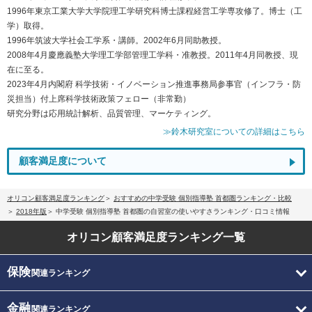
1996年東京工業大学大学院理工学研究科博士課程経営工学専攻修了。博士（工
学）取得。
1996年筑波大学社会工学系・講師。2002年6月同助教授。
2008年4月慶應義塾大学理工学部管理工学科・准教授。2011年4月同教授、現
在に至る。
2023年4月内閣府 科学技術・イノベーション推進事務局参事官（インフラ・防
災担当）付上席科学技術政策フェロー（非常勤）
研究分野は応用統計解析、品質管理、マーケティング。
≫鈴木研究室についての詳細はこちら
顧客満足度について
オリコン顧客満足度ランキング
おすすめの中学受験 個別指導塾 首都圏ランキング・比較
2018年版
中学受験 個別指導塾 首都圏の自習室の使いやすさランキング・口コミ情報
オリコン顧客満足度
ランキング一覧
保険
関連ランキング
金融
関連ランキング