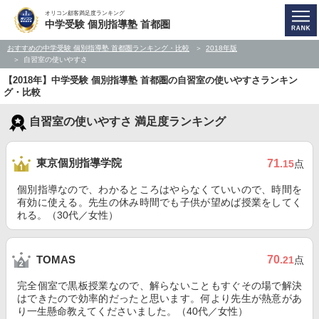
オリコン顧客満足度ランキング
中学受験 個別指導塾 首都圏
おすすめの中学受験 個別指導塾 首都圏ランキング・比較
2018年版
自習室の使いやすさ
【2018年】中学受験 個別指導塾 首都圏の自習室の使いやすさランキン
グ・比較
自習室の使いやすさ 満足度ランキング
東京個別指導学院
71
.15
点
個別指導なので、わかるところはやらなくていいので、時間を
有効に使える。先生の休み時間でも子供が望めば授業をしてく
れる。（30代／女性）
70
TOMAS
.21
点
完全個室で黒板授業なので、解らないこともすぐその場で解決
はできたので効率的だったと思います。何より先生が熱意があ
り一生懸命教えてくださいました。（40代／女性）