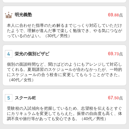
明光義塾
69
.88
点
本人に合わせた指導のため解るまでじっくり対応していただけ
たようで、理解が進んだ事で楽しく勉強でき、やる気につなが
っているのがよい。（30代／男性）
栄光の個別ビザビ
69
.73
点
個別の面談時間など、聞けばどのようにもアレンジして対応し
てくれる。夏期講習のスケジュールが合わなかったが、一時的
にスケジュールの合う校舎に変更してもらうことができた。
（40代／女性）
スクールIE
67
.50
点
受験校の入試傾向を把握しているため、志望校を伝えるとすぐ
にカリキュラムを変更してもらえた。振替の自由度も高く、体
調不良や旅行等があっても安心できる。（40代／男性）