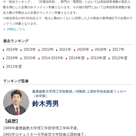
※「総合ランキング」、「評価項目別」、部門の「業態別」においては有効回答者数が規定人
数を満たした企業のみランクイン対象となります。その他の部門においては有効回答者数が規
定人数の半数以上の企業がランクイン対象となります。
※総合得点が60.00点以上で、他人に薦めたくないと回答した人の割合が基準値以下の企業がラ
ンクイン対象となります。
≫ 詳細はこちら
過去ランキング
2024年
2023年
2022年
2021年
2020年
2018年
2017年
2016年
2015年
2014-2015年
2014年度
2013年度
2012年度
2011年度
ランキング監修
慶應義塾大学理工学部教授／内閣府 上席科学技術政策フェロー
（非常勤）
鈴木秀男
【経歴】
1989年慶應義塾大学理工学部管理工学科卒業。
1992年ロチェスター大学経営大学院修士課程修了。