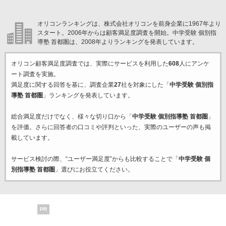
オリコンランキングは、株式会社オリコンを前身企業に1967年より
スタート。2006年からは顧客満足度調査を開始。中学受験 個別指
導塾 首都圏は、2008年よりランキングを発表しています。
オリコン顧客満足度調査では、実際にサービスを利用した
608
人にアンケ
ート調査を実施。
満足度に関する回答を基に、調査企業
27
社を対象にした「
中学受験 個別指
導塾 首都圏
」ランキングを発表しています。
総合満足度だけでなく、様々な切り口から「
中学受験 個別指導塾 首都圏
」
を評価。さらに回答者の口コミや評判といった、実際のユーザーの声も掲
載しています。
サービス検討の際、“ユーザー満足度”からも比較することで「
中学受験 個
別指導塾 首都圏
」選びにお役立てください。
PR