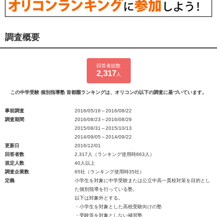
調査概要
回答者総数
2,317
人
この中学受験 個別指導塾 首都圏ランキングは、オリコンの以下の調査に基づいています。
事前調査
2016/05/16～2016/08/22
調査期間
2016/08/23～2016/08/29
2015/08/31～2015/10/13
2014/09/05～2014/09/22
更新日
2016/12/01
回答者数
2,317人（ランキング使用時863人）
規定人数
40人以上
調査企業数
65社（ランキング使用時35社）
定義
小学生を対象に中学受験または公立中高一貫校対策を目的とし
た個別指導を行っている塾。
以下は対象外とする。
・小学生を対象とした高校受験向けの塾
・受験等を対象としない補習塾