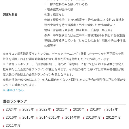
・一部の教科のみを扱っている塾
・映像授業が主体の塾
調査対象者
性別：指定なし
年齢：現役小学生を持つ保護者：男性29歳以上 女性27歳以上
現役中学生を持つ保護者：男性32歳以上 女性30歳以上
地域：首都圏（東京都、神奈川県、千葉県、埼玉県）
条件：中学受験または公立中高一貫校対策を目的とする個別指
導塾に通年通学している（したことのある）現役小学生/中学生
の保護者
※オリコン顧客満足度ランキングは、データクリーニング（回収したデータから不正回答や異
常値を排除）および調査対象者条件から外れた回答を除外した上で作成しています。
※「総合ランキング」、「評価項目別」、部門の「業態別」においては有効回答者数が規定人
数を満たした企業のみランクイン対象となります。その他の部門においては有効回答者数が規
定人数の半数以上の企業がランクイン対象となります。
※総合得点が60.00点以上で、他人に薦めたくないと回答した人の割合が基準値以下の企業がラ
ンクイン対象となります。
≫ 詳細はこちら
過去ランキング
2024年
2023年
2022年
2021年
2020年
2018年
2017年
2016年
2015年
2014-2015年
2014年度
2013年度
2012年度
2011年度