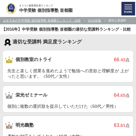
オリコン顧客満足度ランキング
中学受験 個別指導塾 首都圏
おすすめの中学受験 個別指導塾 首都圏ランキング・比較
2016年版
適切な受講料
【2016年】中学受験 個別指導塾 首都圏の適切な受講料ランキング・比較
適切な受講料 満足度ランキング
個別教室のトライ
66
.43
点
先生と楽しく授業を進めたようで勉強への意欲と理解度が 上が
ったと思います。（50代／女性）
栄光ゼミナール
64
.65
点
個別に複数の選択肢を提示していただけた（50代／男性）
明光義塾
63
.81
点