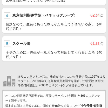
柔軟な対応をしてくれた（40代／女性）
東京個別指導学院（ベネッセグループ）
62
.04
点
個別なので、生徒にあった教えかたをしてくれている点。（40
代／男性）
スクールIE
61
.36
点
子供のために、先生が一丸となって対応してくれるところ（40
代／女性）
オリコンランキングは、株式会社オリコンを前身企業に1967年より
スタート。2006年からは顧客満足度調査を開始。中学受験 個別指
導塾 首都圏は、2008年よりランキングを発表しています。
オリコン顧客満足度調査では、実際にサービスを利用した
863
人にアンケ
ート調査を実施。
満足度に関する回答を基に、調査企業
65
社を対象にした「
中学受験 個別指