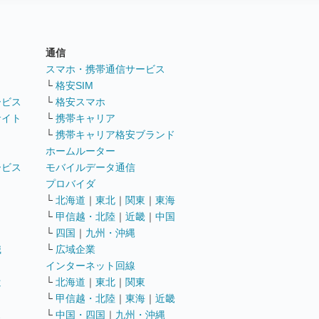
通信
ト
スマホ・携帯通信サービス
└
格安SIM
ービス
└
格安スマホ
サイト
└
携帯キャリア
└
携帯キャリア格安ブランド
ホームルーター
ービス
モバイルデータ通信
ト
プロバイダ
└
北海道
｜
東北
｜
関東
｜
東海
└
甲信越・北陸
｜
近畿
｜
中国
└
四国
｜
九州・沖縄
職
└
広域企業
インターネット回線
遣
└
北海道
｜
東北
｜
関東
└
甲信越・北陸
｜
東海
｜
近畿
ス
└
中国・四国
｜
九州・沖縄