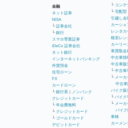
└
コンテ
金融
└
宅配型
ネット証券
引越し会
NISA
カーシェ
└
証券会社
レンタカ
└
銀行
格安レン
スマホ専業証券
カーリー
iDeCo 証券会社
車買取会
ネット銀行
中古車情
インターネットバンキング
中古車販
外貨預金
└
中古車
住宅ローン
└
メーカ
FX
中古車
カードローン
バイク販
└
銀行系
｜
ノンバンク
└
バイク
クレジットカード
└
メーカ
└
年会費無料
バイク
└
クレジットカード
車検
└
ゴールドカード
カーメン
デビットカード