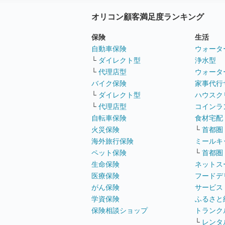
オリコン顧客満足度ランキング
保険
生活
自動車保険
ウォータ
└
ダイレクト型
浄水型
└
代理店型
ウォータ
バイク保険
家事代行
└
ダイレクト型
ハウスク
└
代理店型
コインラ
自転車保険
食材宅配
火災保険
└
首都圏
海外旅行保険
ミールキ
ペット保険
└
首都圏
生命保険
ネットス
医療保険
フードデ
がん保険
サービス
学資保険
ふるさと
保険相談ショップ
トランク
└
レンタ