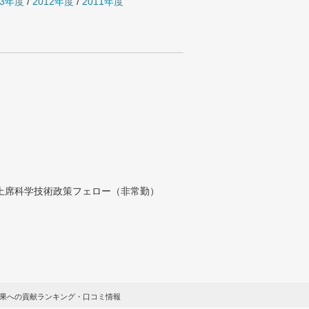
13年度
/
2012年度
/
2011年度
付上席科学技術政策フェロー（非常勤）
結果への貢献ランキング・口コミ情報