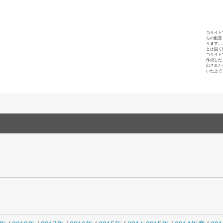
当サイト
らの配置
ります。
とは固く
当サイト
作成した
出された
いた上で