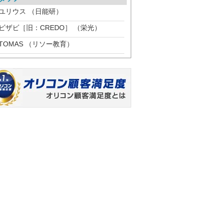
ユリウス （日能研）
ビザビ［旧：CREDO］ （栄光）
TOMAS （リソー教育）