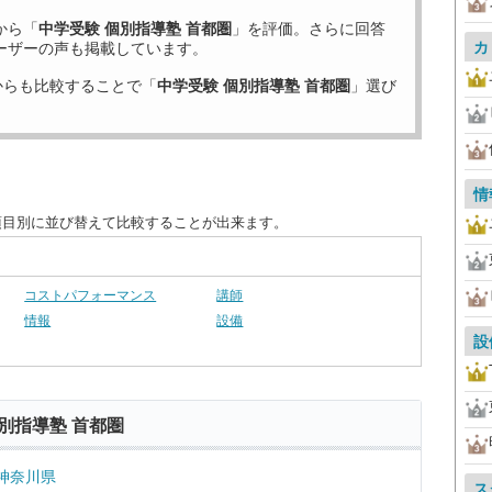
から「
中学受験 個別指導塾 首都圏
」を評価。さらに回答
カ
ーザーの声も掲載しています。
からも比較することで「
中学受験 個別指導塾 首都圏
」選び
情
項目別に並び替えて比較することが出来ます。
コストパフォーマンス
講師
情報
設備
設
別指導塾 首都圏
神奈川県
ス