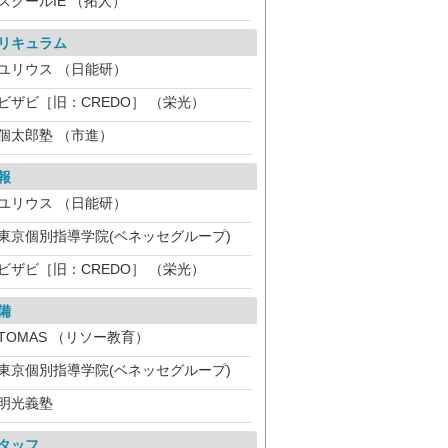
スクールIE （拓人）
リキュラム
ユリウス （日能研）
ビザビ［旧：CREDO］ （栄光）
個太郎塾 （市進）
報
ユリウス （日能研）
東京個別指導学院(ベネッセグループ)
ビザビ［旧：CREDO］ （栄光）
備
TOMAS （リソー教育）
東京個別指導学院(ベネッセグループ)
明光義塾
タッフ