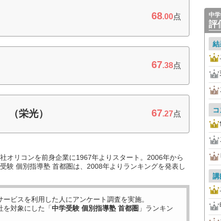
68
中学
.00
点
評
結
67
.38
点
コ
67
］ （栄光）
.27
点
オリコンを前身企業に1967年よりスタート。2006年から
験 個別指導塾 首都圏は、2008年よりランキングを発表し
講
サービスを利用した
人にアンケート調査を実施。
社を対象にした「
中学受験 個別指導塾 首都圏
」ランキン