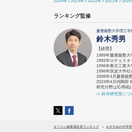
2024年
/
2023年
/
2022年
/
2021年
/
202
ランキング監修
慶應義塾大学理工学
鈴木秀男
【経歴】
1989年慶應義塾
1992年ロチェス
1996年東京工業
1996年筑波大学
2008年4月慶應
2023年4月内閣
研究分野は応用統
≫ 鈴木研究室につ
オリコン顧客満足度ランキング
おすすめの中学受