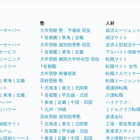
塾
人材
ーサーバー
大学受験 塾・予備校 現役
就活エージェン
└
首都圏
｜
東海
｜
近畿
就活サイト
ーサーバー
大学受験 個別指導塾 現役
逆求人型就活サ
サービス
└
首都圏
｜
東海
｜
近畿
アルバイト情報
リーニング
大学受験 難関大学特化型 現役
転職サイト
ンドリー
└
首都圏
転職サイト 女性
大学受験 映像授業
転職スカウトサ
｜
東海
｜
近畿
高校受験 塾
転職エージェン
ット
└
北海道
｜
東北
｜
北関東
看護師転職
｜
東海
｜
近畿
└
首都圏
｜
甲信越・北陸
介護転職
ーパー
└
東海
｜
近畿
｜
中国・四国
ハイクラス・
リバリー
└
九州・沖縄
ミドルクラス転
高校受験 個別指導塾
派遣会社
納税サイト
└
北海道
｜
東北
｜
北関東
工場・製造業派
ルーム
└
首都圏
｜
甲信越・北陸
派遣求人サイト
ル収納スペース
└
東海
｜
近畿
｜
中国・四国
求人情報サービ