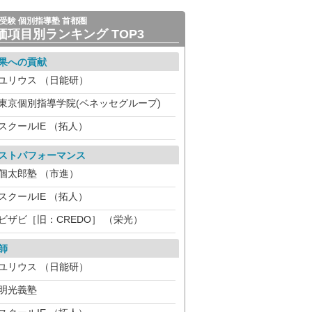
受験 個別指導塾 首都圏
価項目別ランキング TOP3
果への貢献
ユリウス （日能研）
東京個別指導学院(ベネッセグループ)
スクールIE （拓人）
ストパフォーマンス
個太郎塾 （市進）
スクールIE （拓人）
ビザビ［旧：CREDO］ （栄光）
師
ユリウス （日能研）
明光義塾