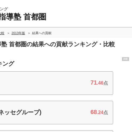
ング
指導塾 首都圏
比較
2013年版
結果への貢献
指導塾 首都圏の結果への貢献ランキング・比較
PR
キング
71
.46
点
68
ネッセグループ)
.24
点