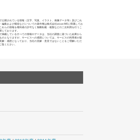
で公開されている情報（文字、写真、イラスト、画像データ等）及びこれ
・編集および構造などについての著作権は株式会社oricon MEに帰属してお
これらの情報を権利者の許可なく無断転載・複製などの二次利用を行うこ
禁じております。
で掲載しているすべての情報やデータは、当社の調査に基づいた結果から
ものとなりますが、サービスへの感想については、サービスの利用者が提
見解・感想となっており、当社の見解・意見ではないことをご理解いただ
ご覧ください。