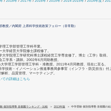
0年
/
2018年
/
2017年
/
2016年
/
2015年
/
2014-2015年
/
2014年度
/
20
部教授／内閣府 上席科学技術政策フェロー（非常勤）
大学理工学部管理工学科卒業。
ター大学経営大学院修士課程修了。
大学大学院理工学研究科博士課程経営工学専攻修了。博士（工学）取得。
社会工学系・講師。2002年6月同助教授。
義塾大学理工学部管理工学科・准教授。2011年4月同教授、現在に至る。
府 科学技術・イノベーション推進事務局参事官（インフラ・防災担当）
計解析、品質管理、マーケティング。
いての詳細はこちら
験 個別指導塾 首都圏ランキング・比較
2013年版
中学受験 個別指導塾 首都圏の