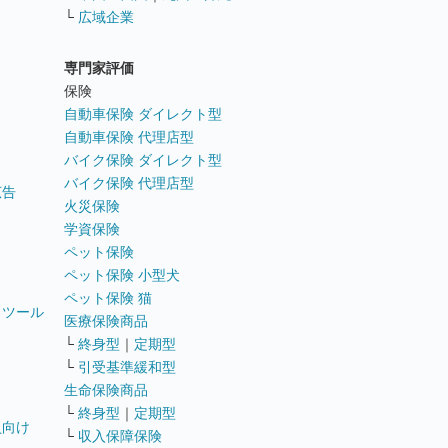
└
広域企業
専門家評価
ト
保険
自動車保険 ダイレクト型
自動車保険 代理店型
バイク保険 ダイレクト型
バイク保険 代理店型
広告
火災保険
学資保険
ペット保険
ペット保険 小型犬
ペット保険 猫
トツール
医療保険商品
└
終身型
｜
定期型
└
引受基準緩和型
生命保険商品
└
終身型
｜
定期型
員向け
└
収入保障保険