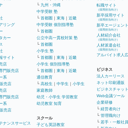
ナ
└
九州・沖縄
転職サイト
（採用担当向け）
中学受験 塾
新卒採用サイト
社
└
首都圏
｜
東海
｜
近畿
（採用担当向け）
アリング
中学受験 個別指導塾
新卒エージェン
（採用担当向け）
ー
└
首都圏
人材紹介会社
タカー
公立中高一貫校対策 塾
（採用担当向け）
ス
└
首都圏
人材派遣会社
（採用担当向け）
社
小学生 塾
アルバイト求人
報サイト
└
首都圏
｜
東海
｜
近畿
売店
小学生 個別指導塾
ビジネス
専門販売店
└
首都圏
｜
東海
｜
近畿
法人カーリース
ー系
通信教育
ネット印刷通販
販売店
└
高校生
｜
中学生
｜
小学生
ビジネスチャッ
売店
家庭教師
Web会議ツール
専門販売店
幼児・小学生 学習教室
企業研修
ー系
幼児教室 知育
└
経営者向け
販売店
└
管理職向け
スクール
└
若手・一般社
テナンスサービス
子ども英語教室