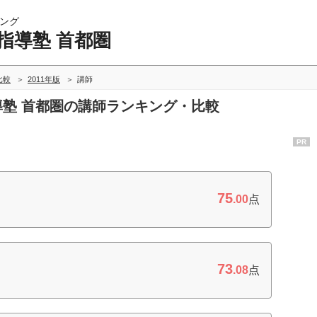
ング
指導塾 首都圏
比較
2011年版
講師
指導塾 首都圏の講師ランキング・比較
PR
75
.00
点
73
.08
点