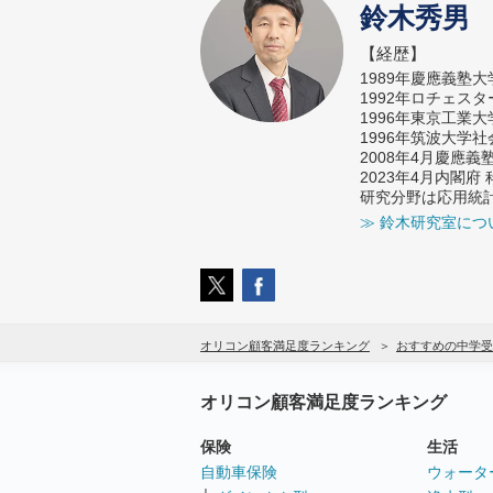
鈴木秀男
【経歴】
1989年慶應義塾
1992年ロチェス
1996年東京工業
1996年筑波大学
2008年4月慶應
2023年4月内閣
研究分野は応用統
≫ 鈴木研究室につ
オリコン顧客満足度ランキング
おすすめの中学受
オリコン顧客満足度ランキング
保険
生活
自動車保険
ウォータ