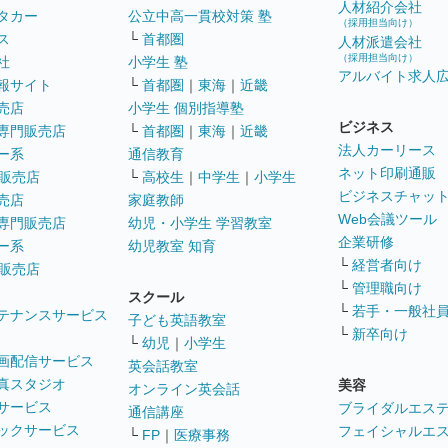
人材紹介会社
タカー
公立中高一貫校対策 塾
（採用担当向け）
ス
└
首都圏
人材派遣会社
（採用担当向け）
社
小学生 塾
アルバイト求人
報サイト
└
首都圏
｜
東海
｜
近畿
売店
小学生 個別指導塾
ビジネス
専門販売店
└
首都圏
｜
東海
｜
近畿
法人カーリース
ー系
通信教育
ネット印刷通販
販売店
└
高校生
｜
中学生
｜
小学生
ビジネスチャッ
売店
家庭教師
Web会議ツール
専門販売店
幼児・小学生 学習教室
企業研修
ー系
幼児教室 知育
└
経営者向け
販売店
└
管理職向け
スクール
└
若手・一般社
テナンスサービス
子ども英語教室
└
新卒向け
└
幼児
｜
小学生
画配信サービス
英会話教室
真スタジオ
美容
オンライン英会話
サービス
ブライダルエス
通信講座
ックサービス
フェイシャルエ
└
FP
｜
医療事務