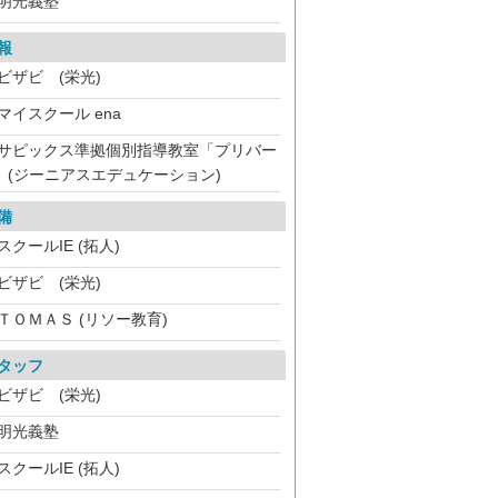
明光義塾
報
ビザビ (栄光)
マイスクール ena
サピックス準拠個別指導教室「プリバー
 (ジーニアスエデュケーション)
備
スクールIE (拓人)
ビザビ (栄光)
ＴＯＭＡＳ (リソー教育)
タッフ
ビザビ (栄光)
明光義塾
スクールIE (拓人)