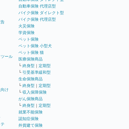
自動車保険 代理店型
バイク保険 ダイレクト型
バイク保険 代理店型
広告
火災保険
学資保険
ペット保険
ペット保険 小型犬
ペット保険 猫
トツール
医療保険商品
└
終身型
｜
定期型
└
引受基準緩和型
生命保険商品
└
終身型
｜
定期型
員向け
└
収入保障保険
がん保険商品
└
終身型
｜
定期型
就業不能保険
テ
認知症保険
ステ
外貨建て保険