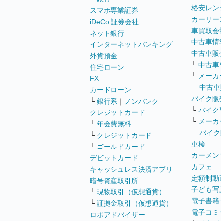
格安レン
スマホ専業証券
カーリー
iDeCo 証券会社
車買取会
ネット銀行
中古車情
インターネットバンキング
中古車販
外貨預金
└
中古車
住宅ローン
└
メーカ
FX
中古車
カードローン
バイク販
└
銀行系
｜
ノンバンク
└
バイク
クレジットカード
└
メーカ
└
年会費無料
バイク
└
クレジットカード
車検
└
ゴールドカード
カーメン
デビットカード
カフェ
キャッシュレス決済アプリ
定額制動
暗号資産取引所
子ども写
└
現物取引（仮想通貨）
電子書籍
└
証拠金取引（仮想通貨）
電子コミ
ロボアドバイザー