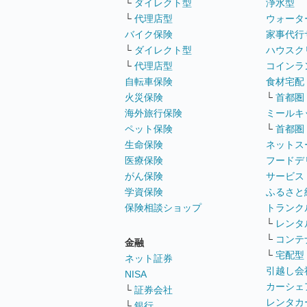
└
ダイレクト型
浄水型
└
代理店型
ウォータ
バイク保険
家事代行
└
ダイレクト型
ハウスク
└
代理店型
コインラ
自転車保険
食材宅配
火災保険
└
首都圏
海外旅行保険
ミールキ
ペット保険
└
首都圏
生命保険
ネットス
医療保険
フードデ
がん保険
サービス
学資保険
ふるさと
保険相談ショップ
トランク
└
レンタ
└
コンテ
金融
└
宅配型
ネット証券
引越し会
NISA
カーシェ
└
証券会社
レンタカ
└
銀行