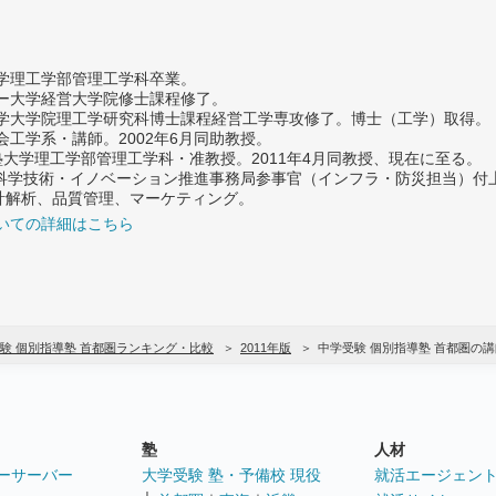
大学理工学部管理工学科卒業。
ター大学経営大学院修士課程修了。
大学大学院理工学研究科博士課程経営工学専攻修了。博士（工学）取得。
社会工学系・講師。2002年6月同助教授。
義塾大学理工学部管理工学科・准教授。2011年4月同教授、現在に至る。
府 科学技術・イノベーション推進事務局参事官（インフラ・防災担当）
計解析、品質管理、マーケティング。
いての詳細はこちら
験 個別指導塾 首都圏ランキング・比較
2011年版
中学受験 個別指導塾 首都圏の
塾
人材
ーサーバー
大学受験 塾・予備校 現役
就活エージェン