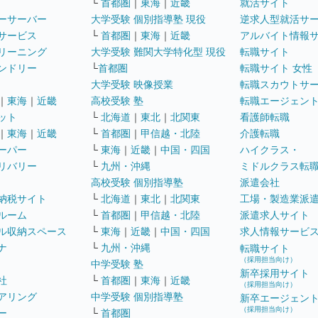
└
首都圏
｜
東海
｜
近畿
就活サイト
ーサーバー
大学受験 個別指導塾 現役
逆求人型就活サ
サービス
└
首都圏
｜
東海
｜
近畿
アルバイト情報
リーニング
大学受験 難関大学特化型 現役
転職サイト
ンドリー
└
首都圏
転職サイト 女性
大学受験 映像授業
転職スカウトサ
｜
東海
｜
近畿
高校受験 塾
転職エージェン
ット
└
北海道
｜
東北
｜
北関東
看護師転職
｜
東海
｜
近畿
└
首都圏
｜
甲信越・北陸
介護転職
ーパー
└
東海
｜
近畿
｜
中国・四国
ハイクラス・
リバリー
└
九州・沖縄
ミドルクラス転
高校受験 個別指導塾
派遣会社
納税サイト
└
北海道
｜
東北
｜
北関東
工場・製造業派
ルーム
└
首都圏
｜
甲信越・北陸
派遣求人サイト
ル収納スペース
└
東海
｜
近畿
｜
中国・四国
求人情報サービ
ナ
└
九州・沖縄
転職サイト
（採用担当向け）
中学受験 塾
新卒採用サイト
社
└
首都圏
｜
東海
｜
近畿
（採用担当向け）
アリング
中学受験 個別指導塾
新卒エージェン
（採用担当向け）
ー
└
首都圏