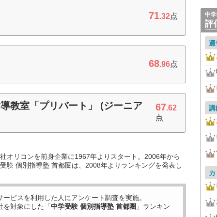
71
中学
.32
点
評
適
68
.96
点
導教室「プリバート」 (ジーニア
67
.62
講
点
オリコンを前身企業に1967年よりスタート。2006年から
験 個別指導塾 首都圏は、2008年よりランキングを発表し
カ
サービスを利用した
人にアンケート調査を実施。
社を対象にした「
中学受験 個別指導塾 首都圏
」ランキン