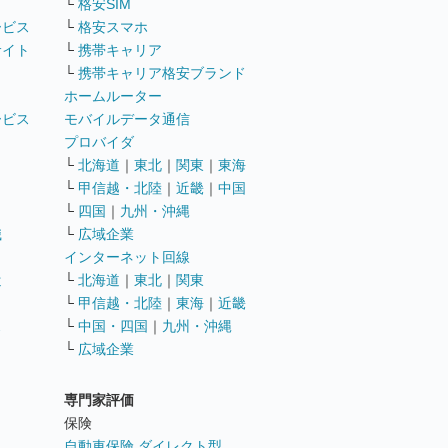
└
格安SIM
ービス
└
格安スマホ
サイト
└
携帯キャリア
└
携帯キャリア格安ブランド
ホームルーター
ービス
モバイルデータ通信
ト
プロバイダ
└
北海道
｜
東北
｜
関東
｜
東海
└
甲信越・北陸
｜
近畿
｜
中国
└
四国
｜
九州・沖縄
職
└
広域企業
インターネット回線
遣
└
北海道
｜
東北
｜
関東
└
甲信越・北陸
｜
東海
｜
近畿
ス
└
中国・四国
｜
九州・沖縄
└
広域企業
専門家評価
ト
保険
自動車保険 ダイレクト型