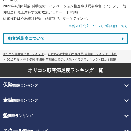
2023年4月内閣府 科学技術・イノベーション推進事務局参事官（インフラ・防
災担当）付上席科学技術政策フェロー（非常勤）
研究分野は応用統計解析、品質管理、マーケティング。
≫鈴木研究室についての詳細はこちら
顧客満足度について
オリコン顧客満足度ランキング
おすすめの中学受験 集団塾 首都圏ランキング・比較
2013年版
中学受験 集団塾 首都圏の適切な人数・クラスランキング・口コミ情報
オリコン顧客満足度
ランキング一覧
保険
関連ランキング
金融
関連ランキング
塾
関連ランキング
スクール