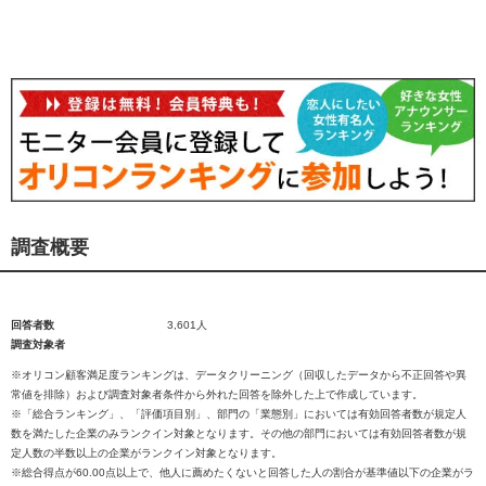
調査概要
回答者数
3,601人
調査対象者
※オリコン顧客満足度ランキングは、データクリーニング（回収したデータから不正回答や異
常値を排除）および調査対象者条件から外れた回答を除外した上で作成しています。
※「総合ランキング」、「評価項目別」、部門の「業態別」においては有効回答者数が規定人
数を満たした企業のみランクイン対象となります。その他の部門においては有効回答者数が規
定人数の半数以上の企業がランクイン対象となります。
※総合得点が60.00点以上で、他人に薦めたくないと回答した人の割合が基準値以下の企業がラ