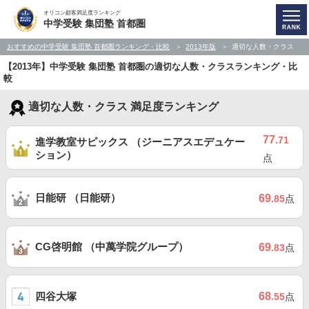
オリコン顧客満足度ランキング
中学受験 集団塾 首都圏
おすすめの中学受験 集団塾 首都圏ランキング・比較
2013年版
適切な人数・クラス
【2013年】中学受験 集団塾 首都圏の適切な人数・クラスランキング・比
較
適切な人数・クラス 満足度ランキング
77
.71
進学教室サピックス （ジーニアスエデュケー
ション）
点
日能研 （日能研）
69
.85
点
CG啓明館 （中萬学院グループ）
69
.83
点
四谷大塚
68
.55
点