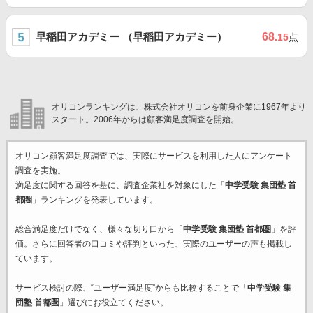
早稲田アカデミー （早稲田アカデミー）
68
.15
点
オリコンランキングは、株式会社オリコンを前身企業に1967年より
スタート。2006年からは顧客満足度調査を開始。
オリコン顧客満足度調査では、実際にサービスを利用した
人にアンケート
調査を実施。
満足度に関する回答を基に、調査企業
社を対象にした「
中学受験 集団塾 首
都圏
」ランキングを発表しています。
総合満足度だけでなく、様々な切り口から「
中学受験 集団塾 首都圏
」を評
価。さらに回答者の口コミや評判といった、実際のユーザーの声も掲載し
ています。
サービス検討の際、“ユーザー満足度”からも比較することで「
中学受験 集
団塾 首都圏
」選びにお役立てください。