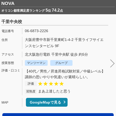
NOVA
5
74.2
オリコン顧客満足度ランキング
位
点
千里中央校
06-6873-2226
大阪府豊中市新千里東町1-4-2 千里ライフサイエ
ンスセンタービル 9F
北大阪急行電鉄 千里中央駅 徒歩 約5分
マンツーマン
グループ
【40代／男性／昇進昇格試験対策／中級レベル】
講師の思いやりや気遣いが素晴らしい。
評価
まあ上達したと思う
習熟度
GoogleMapで見る