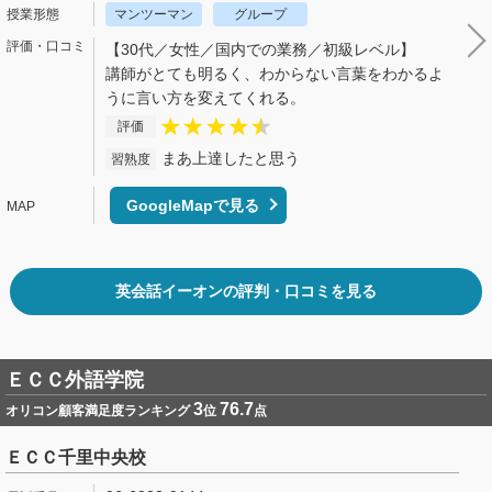
マンツーマン
グループ
【30代／女性／国内での業務／初級レベル】
講師がとても明るく、わからない言葉をわかるよ
うに言い方を変えてくれる。
評価
まあ上達したと思う
習熟度
GoogleMapで見る
英会話イーオンの評判・口コミを見る
ＥＣＣ外語学院
3
76.7
オリコン顧客満足度ランキング
位
点
ＥＣＣ千里中央校