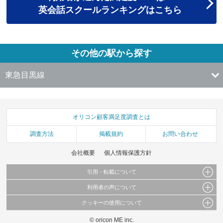
英会話スクールランキングはこちら
その他の駅から探す
東急目黒線
オリコン顧客満足度調査とは
調査方法
掲載規約
お問い合わせ
会社概要
個人情報保護方針
引用・転載について
利用者の声について
当サイトで公開されている情報（文字、写真、イラスト、画像データ等）及びこれらの配
置・編集および構造などについての著作権は株式会社oricon MEに帰属しております。
クッキーの使用について
当サイトに掲載している内容はすべてサービスの利用者が提出された見解・感想です。
これらの情報を権利者の許可なく無断転載・複製などの二次利用を行うことは固く禁じて
弊社が内容について正確性を含め一切保証するものではありません。
おります。
© oricon ME inc.
このサイトでは Cookie を使用して、ユーザーに合わせたコンテンツや広告の表示、ソー
弊社の見解・ 意見ではないことをご理解いただいた上でご覧ください。