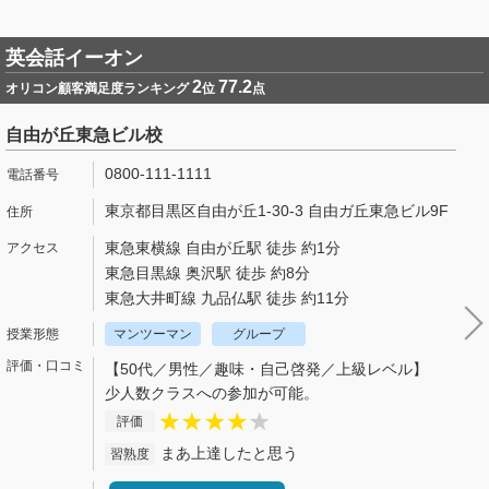
英会話イーオン
2
77.2
オリコン顧客満足度ランキング
位
点
自由が丘東急ビル校
0800-111-1111
東京都目黒区自由が丘1-30-3 自由ガ丘東急ビル9F
東急東横線 自由が丘駅 徒歩 約1分
東急目黒線 奥沢駅 徒歩 約8分
東急大井町線 九品仏駅 徒歩 約11分
マンツーマン
グループ
【50代／男性／趣味・自己啓発／上級レベル】
少人数クラスへの参加が可能。
評価
まあ上達したと思う
習熟度