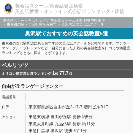
英会話スクール/英会話教室検索
英会話教室・オンライン英会話のランキング・比較
英会話スクールランキング
英会話スクール検索 都道府県選択
東京都の駅・市区町村から探す
奥沢周辺の英会話スクール
奥沢駅でおすすめの英会話教室5選
東京都の奥沢駅周辺にあるおすすめの英会話スクールを比較できます。マンツー
マン・グループレッスンなど、自分に合った人気の英会話教室を口コミや満足度
ランキングとともに探すことができます。
ベルリッツ
1
77.7
オリコン顧客満足度ランキング
位
点
自由が丘ランゲージセンター
東京都目黒区自由が丘2-17-7 増田ビルB1F
東急東横線 自由が丘駅 徒歩 約5分
東急大井町線 九品仏駅 徒歩 約11分
東急目黒線 奥沢駅 徒歩 約11分