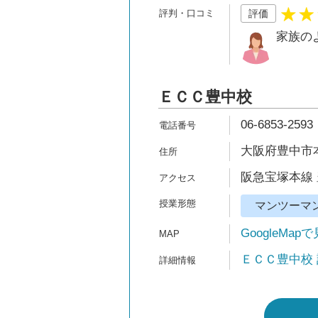
評価
家族の
ＥＣＣ豊中校
06-6853-2593
大阪府豊中市本町
阪急宝塚本線 
マンツーマ
GoogleMap
ＥＣＣ豊中校