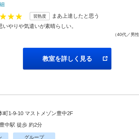
細
まあ上達したと思う
習熟度
思いやりや気遣いが素晴らしい。
（40代／男
教室を詳しく見る
町1-9-10 マストメゾン豊中2F
豊中駅 徒歩 約2分
ン
グループ