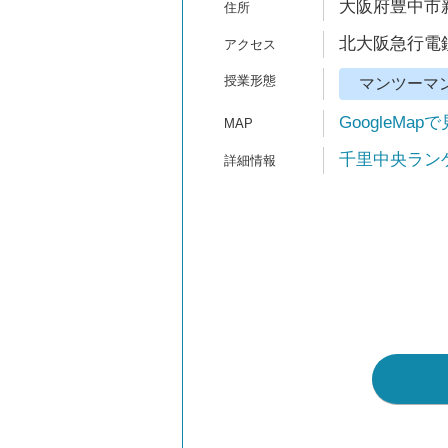
大阪府豊中市新
北大阪急行電鉄
マンツーマ
GoogleMap
千里中央ラン