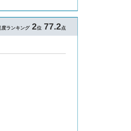
2
77.2
足度ランキング
位
点