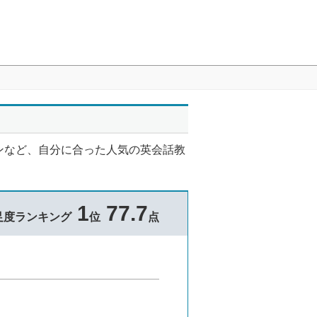
ンなど、自分に合った人気の英会話教
1
77.7
足度ランキング
位
点