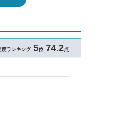
5
74.2
足度ランキング
位
点