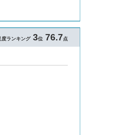
3
76.7
足度ランキング
位
点