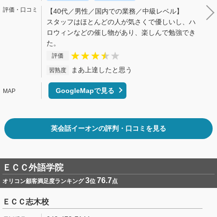
【40代／男性／国内での業務／中級レベル】
スタッフはほとんどの人が気さくで優しいし、ハ
ロウィンなどの催し物があり、楽しんで勉強でき
た。
評価
まあ上達したと思う
習熟度
GoogleMapで見る
英会話イーオンの評判・口コミを見る
ＥＣＣ外語学院
3
76.7
オリコン顧客満足度ランキング
位
点
ＥＣＣ志木校