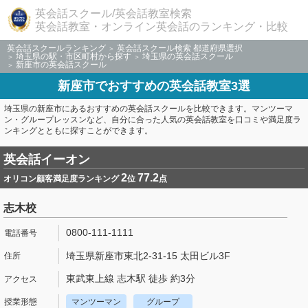
英会話スクール/英会話教室検索
英会話教室・オンライン英会話のランキング・比較
英会話スクールランキング
英会話スクール検索 都道府県選択
埼玉県の駅・市区町村から探す
埼玉県の英会話スクール
新座市の英会話スクール
新座市でおすすめの英会話教室3選
埼玉県の新座市にあるおすすめの英会話スクールを比較できます。マンツーマ
ン・グループレッスンなど、自分に合った人気の英会話教室を口コミや満足度ラ
ンキングとともに探すことができます。
英会話イーオン
2
77.2
オリコン顧客満足度ランキング
位
点
志木校
0800-111-1111
埼玉県新座市東北2-31-15 太田ビル3F
東武東上線 志木駅 徒歩 約3分
マンツーマン
グループ