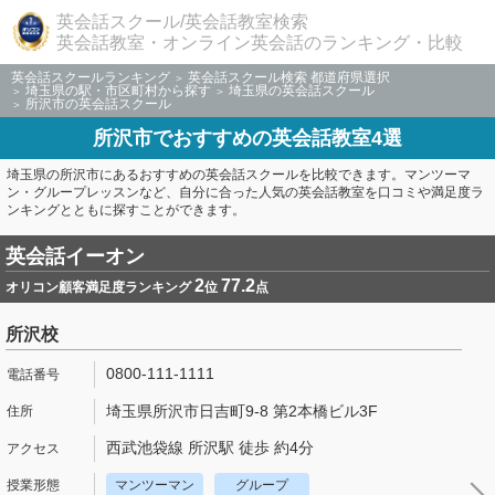
英会話スクール/英会話教室検索
英会話教室・オンライン英会話のランキング・比較
英会話スクールランキング
英会話スクール検索 都道府県選択
埼玉県の駅・市区町村から探す
埼玉県の英会話スクール
所沢市の英会話スクール
所沢市でおすすめの英会話教室4選
埼玉県の所沢市にあるおすすめの英会話スクールを比較できます。マンツーマ
ン・グループレッスンなど、自分に合った人気の英会話教室を口コミや満足度ラ
ンキングとともに探すことができます。
英会話イーオン
2
77.2
オリコン顧客満足度ランキング
位
点
所沢校
0800-111-1111
埼玉県所沢市日吉町9-8 第2本橋ビル3F
西武池袋線 所沢駅 徒歩 約4分
マンツーマン
グループ