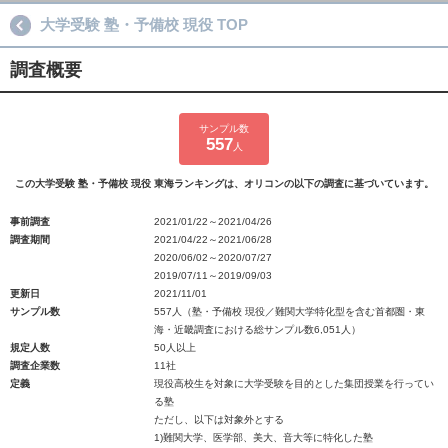
大学受験 塾・予備校 現役 TOP
調査概要
サンプル数
557
人
この大学受験 塾・予備校 現役 東海ランキングは、オリコンの以下の調査に基づいています。
事前調査
2021/01/22～2021/04/26
調査期間
2021/04/22～2021/06/28
2020/06/02～2020/07/27
2019/07/11～2019/09/03
更新日
2021/11/01
サンプル数
557人（塾・予備校 現役／難関大学特化型を含む首都圏・東
海・近畿調査における総サンプル数6,051人）
規定人数
50人以上
調査企業数
11社
定義
現役高校生を対象に大学受験を目的とした集団授業を行ってい
る塾
ただし、以下は対象外とする
1)難関大学、医学部、美大、音大等に特化した塾