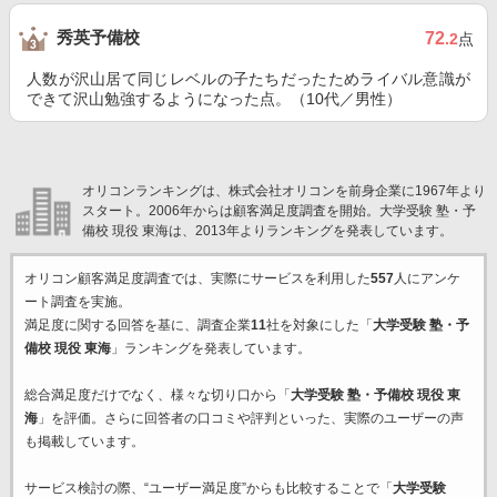
秀英予備校
72
.2
点
人数が沢山居て同じレベルの子たちだったためライバル意識が
できて沢山勉強するようになった点。（10代／男性）
オリコンランキングは、株式会社オリコンを前身企業に1967年より
スタート。2006年からは顧客満足度調査を開始。大学受験 塾・予
備校 現役 東海は、2013年よりランキングを発表しています。
オリコン顧客満足度調査では、実際にサービスを利用した
557
人にアンケ
ート調査を実施。
満足度に関する回答を基に、調査企業
11
社を対象にした「
大学受験 塾・予
備校 現役 東海
」ランキングを発表しています。
総合満足度だけでなく、様々な切り口から「
大学受験 塾・予備校 現役 東
海
」を評価。さらに回答者の口コミや評判といった、実際のユーザーの声
も掲載しています。
サービス検討の際、“ユーザー満足度”からも比較することで「
大学受験