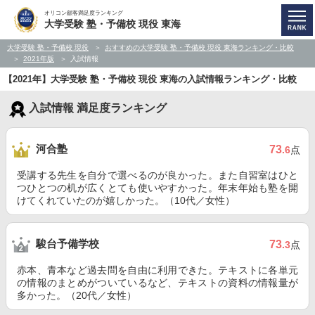
オリコン顧客満足度ランキング
大学受験 塾・予備校 現役 東海
大学受験 塾・予備校 現役
おすすめの大学受験 塾・予備校 現役 東海ランキング・比較
2021年版
入試情報
【2021年】大学受験 塾・予備校 現役 東海の入試情報ランキング・比較
入試情報 満足度ランキング
河合塾
73
.6
点
受講する先生を自分で選べるのが良かった。また自習室はひと
つひとつの机が広くとても使いやすかった。年末年始も塾を開
けてくれていたのが嬉しかった。（10代／女性）
駿台予備学校
73
.3
点
赤本、青本など過去問を自由に利用できた。テキストに各単元
の情報のまとめがついているなど、テキストの資料の情報量が
多かった。（20代／女性）