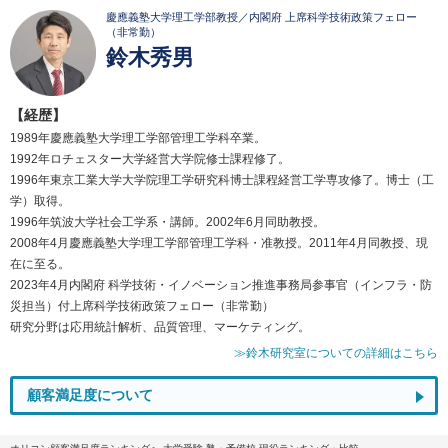
慶應義塾大学理工学部教授／内閣府 上席科学技術政策フェロー
（非常勤）
鈴木秀男
【経歴】
1989年慶應義塾大学理工学部管理工学科卒業。
1992年ロチェスター大学経営大学院修士課程修了。
1996年東京工業大学大学院理工学研究科博士課程経営工学専攻修了。博士（工
学）取得。
1996年筑波大学社会工学系・講師。2002年6月同助教授。
2008年4月慶應義塾大学理工学部管理工学科・准教授。2011年4月同教授、現
在に至る。
2023年4月内閣府 科学技術・イノベーション推進事務局参事官（インフラ・防
災担当）付上席科学技術政策フェロー（非常勤）
研究分野は応用統計解析、品質管理、マーケティング。
≫鈴木研究室についての詳細はこちら
顧客満足度について