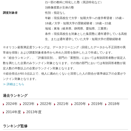
2)一部の教科に特化した塾（英語特化など）
3)映像授業が主体の塾
調査対象者
性別：指定なし
年齢：現役高校生で大学・短期大学への進学希望者：15歳～
18歳／大学・短期大学の受験経験者：18歳～22歳
地域：東海（岐阜県、静岡県、愛知県、三重県）
条件：現役高校生を対象とした集団塾に通年通学している高校
生、または通年通学していた大学・短期大学の受験経験者
※オリコン顧客満足度ランキングは、データクリーニング（回収したデータから不正回答や異
常値を排除）および調査対象者条件から外れた回答を除外した上で作成しています。
※「総合ランキング」、「評価項目別」、部門の「業態別」においては有効回答者数が規定人
数を満たした企業のみランクイン対象となります。その他の部門においては有効回答者数が規
定人数の半数以上の企業がランクイン対象となります。
※総合得点が60.0点以上で、他人に薦めたくないと回答した人の割合が基準値以下の企業がラ
ンクイン対象となります。
≫ 詳細はこちら
過去ランキング
2024年
2023年
2022年
2021年
2020年
2019年
2018年
2014年度
2013年度
ランキング監修