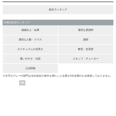
総合ランキング
評価項目別ランキング
成績向上・結果
適切な受講料
適切な人数・クラス
講師
カリキュラムの充実さ
教室・自習室
通いやすさ・治安
スタッフ・チューター
入試情報
※文字がグレーの部門は当社規定の条件を満たした企業が2社未満のため発表しておりません。
PR