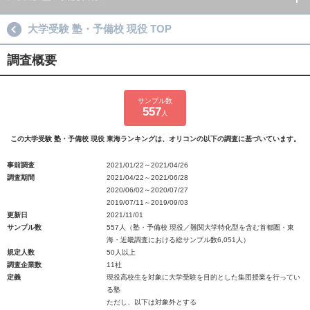
大学受験 塾・予備校 現役 TOP
調査概要
サンプル数
557
人
この大学受験 塾・予備校 現役 東海ランキングは、オリコンの以下の調査に基づいています。
事前調査
2021/01/22～2021/04/26
調査期間
2021/04/22～2021/06/28
2020/06/02～2020/07/27
2019/07/11～2019/09/03
更新日
2021/11/01
サンプル数
557人（塾・予備校 現役／難関大学特化型を含む首都圏・東
海・近畿調査における総サンプル数6,051人）
規定人数
50人以上
調査企業数
11社
定義
現役高校生を対象に大学受験を目的とした集団授業を行ってい
る塾
ただし、以下は対象外とする