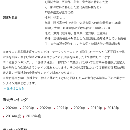
1)難関大学、医学部、美大、音大等に特化した塾
2)一部の教科に特化した塾（英語特化など）
3)映像授業が主体の塾
調査対象者
性別：指定なし
年齢：現役高校生で大学・短期大学への進学希望者：15歳～
18歳／大学・短期大学の受験経験者：18歳～22歳
地域：東海（岐阜県、静岡県、愛知県、三重県）
条件：現役高校生を対象とした集団塾に通年通学している高校
生、または通年通学していた大学・短期大学の受験経験者
※オリコン顧客満足度ランキングは、データクリーニング（回収したデータから不正回答や異
常値を排除）および調査対象者条件から外れた回答を除外した上で作成しています。
※「総合ランキング」、「評価項目別」、部門の「業態別」においては有効回答者数が規定人
数を満たした企業のみランクイン対象となります。その他の部門においては有効回答者数が規
定人数の半数以上の企業がランクイン対象となります。
※総合得点が60.0点以上で、他人に薦めたくないと回答した人の割合が基準値以下の企業がラ
ンクイン対象となります。
≫ 詳細はこちら
過去ランキング
2024年
2023年
2022年
2021年
2020年
2019年
2018年
2014年度
2013年度