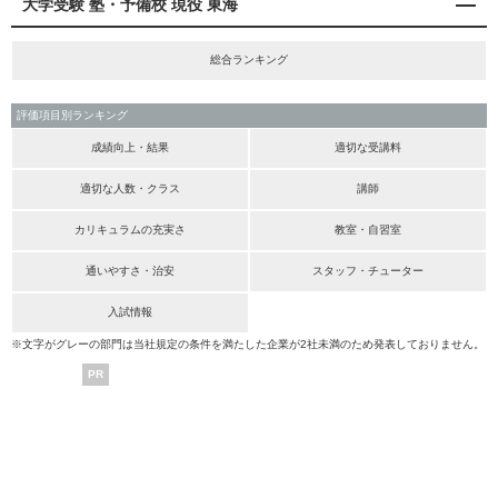
大学受験 塾・予備校 現役 東海
総合ランキング
評価項目別ランキング
成績向上・結果
適切な受講料
適切な人数・クラス
講師
カリキュラムの充実さ
教室・自習室
通いやすさ・治安
スタッフ・チューター
入試情報
※文字がグレーの部門は当社規定の条件を満たした企業が2社未満のため発表しておりません。
PR