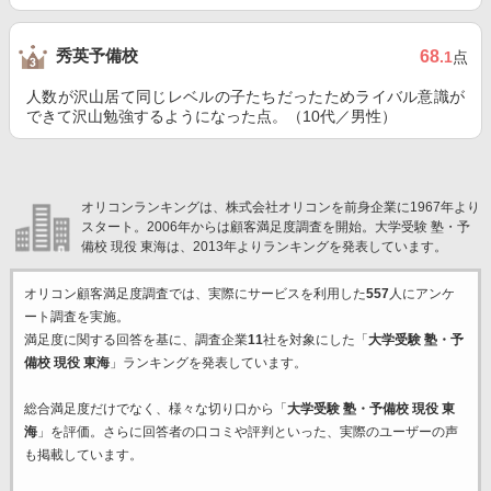
秀英予備校
68
.1
点
人数が沢山居て同じレベルの子たちだったためライバル意識が
できて沢山勉強するようになった点。（10代／男性）
オリコンランキングは、株式会社オリコンを前身企業に1967年より
スタート。2006年からは顧客満足度調査を開始。大学受験 塾・予
備校 現役 東海は、2013年よりランキングを発表しています。
オリコン顧客満足度調査では、実際にサービスを利用した
557
人にアンケ
ート調査を実施。
満足度に関する回答を基に、調査企業
11
社を対象にした「
大学受験 塾・予
備校 現役 東海
」ランキングを発表しています。
総合満足度だけでなく、様々な切り口から「
大学受験 塾・予備校 現役 東
海
」を評価。さらに回答者の口コミや評判といった、実際のユーザーの声
も掲載しています。