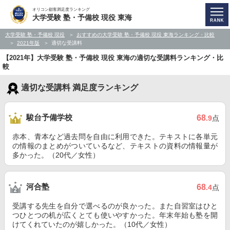
オリコン顧客満足度ランキング
大学受験 塾・予備校 現役 東海
大学受験 塾・予備校 現役
おすすめの大学受験 塾・予備校 現役 東海ランキング・比較
2021年版
適切な受講料
【2021年】大学受験 塾・予備校 現役 東海の適切な受講料ランキング・比
較
適切な受講料 満足度ランキング
駿台予備学校
68
.9
点
赤本、青本など過去問を自由に利用できた。テキストに各単元
の情報のまとめがついているなど、テキストの資料の情報量が
多かった。（20代／女性）
河合塾
68
.4
点
受講する先生を自分で選べるのが良かった。また自習室はひと
つひとつの机が広くとても使いやすかった。年末年始も塾を開
けてくれていたのが嬉しかった。（10代／女性）