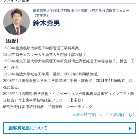
ランキング監修
慶應義塾大学理工学部教授／内閣府 上席科学技術政策フェロー
（非常勤）
鈴木秀男
【経歴】
1989年慶應義塾大学理工学部管理工学科卒業。
1992年ロチェスター大学経営大学院修士課程修了。
1996年東京工業大学大学院理工学研究科博士課程経営工学専攻修了。博士（工
学）取得。
1996年筑波大学社会工学系・講師。2002年6月同助教授。
2008年4月慶應義塾大学理工学部管理工学科・准教授。2011年4月同教授、現
在に至る。
2023年4月内閣府 科学技術・イノベーション推進事務局参事官（インフラ・防
災担当）付上席科学技術政策フェロー（非常勤）
研究分野は応用統計解析、品質管理、マーケティング。
≫鈴木研究室についての詳細はこちら
顧客満足度について