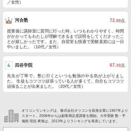
／女性）
河合塾
72
.89
点
授業後に講師室に質問に行った時、いつもわかりやすく、時間
がかかってもわたしが理解できるまで説明をしてくださったこ
とが嬉しかったです。また、自習室も快適で受験直前には一日
中いました。（10代／女性）
四谷学院
67
.30
点
先生が丁寧で、塾に行くといつも勉強のやる気が上がりまし
た。 生徒もコツコツ頑張っている人が多くて、自分もコツコツ
頑張ることが出来ました。（20代／女性）
オリコンランキングは、株式会社オリコンを前身企業に1967年より
スタート。2006年からは顧客満足度調査を開始。大学受験 塾・予
備校 現役 東海は、2013年よりランキングを発表しています。