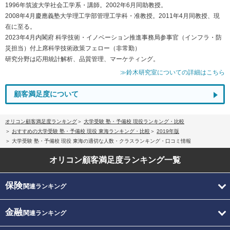
1996年筑波大学社会工学系・講師。2002年6月同助教授。
2008年4月慶應義塾大学理工学部管理工学科・准教授。2011年4月同教授、現
在に至る。
2023年4月内閣府 科学技術・イノベーション推進事務局参事官（インフラ・防
災担当）付上席科学技術政策フェロー（非常勤）
研究分野は応用統計解析、品質管理、マーケティング。
≫鈴木研究室についての詳細はこちら
顧客満足度について
オリコン顧客満足度ランキング
大学受験 塾・予備校 現役ランキング・比較
おすすめの大学受験 塾・予備校 現役 東海ランキング・比較
2019年版
大学受験 塾・予備校 現役 東海の適切な人数・クラスランキング・口コミ情報
オリコン顧客満足度
ランキング一覧
保険
関連ランキング
金融
関連ランキング