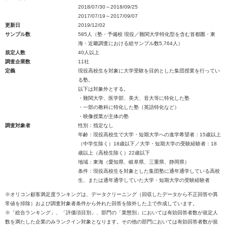
2018/07/30～2018/09/25
2017/07/19～2017/09/07
更新日
2019/12/02
サンプル数
585人（塾・予備校 現役／難関大学特化型を含む首都圏・東
海・近畿調査における総サンプル数5,764人）
規定人数
40人以上
調査企業数
11社
定義
現役高校生を対象に大学受験を目的とした集団授業を行ってい
る塾。
以下は対象外とする。
・難関大学、医学部、美大、音大等に特化した塾
・一部の教科に特化した塾（英語特化など）
・映像授業が主体の塾
調査対象者
性別：指定なし
年齢：現役高校生で大学・短期大学への進学希望者：15歳以上
（中学生除く）18歳以下／大学・短期大学の受験経験者：18
歳以上（高校生除く）22歳以下
地域：東海（愛知県、岐阜県、三重県、静岡県）
条件：現役高校生を対象とした集団塾に通年通学している高校
生、または通年通学していた大学・短期大学の受験経験者
※オリコン顧客満足度ランキングは、データクリーニング（回収したデータから不正回答や異
常値を排除）および調査対象者条件から外れた回答を除外した上で作成しています。
※「総合ランキング」、「評価項目別」、部門の「業態別」においては有効回答者数が規定人
数を満たした企業のみランクイン対象となります。その他の部門においては有効回答者数が規