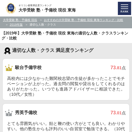
オリコン顧客満足度ランキング
大学受験 塾・予備校 現役 東海
大学受験 塾・予備校 現役
おすすめの大学受験 塾・予備校 現役 東海ランキング・比較
2019年版
適切な人数・クラス
【2019年】大学受験 塾・予備校 現役 東海の適切な人数・クラスランキン
グ・比較
適切な人数・クラス 満足度ランキング
駿台予備学校
73
.81
点
高校内には少なかった難関校志望の生徒が多かったことでモチ
ベーションが上がった。過去問の閲覧や貸出をしてくれるのは
ありがたかった。いつでも進路アドバイザーに相談できた。
（10代／女性）
秀英予備校
73
.01
点
とても雰囲気がいい。飴と鞭の使い方がとても良い。わかりや
すい。他の塾生からも評判のいい自習室で勉強できる。（10代