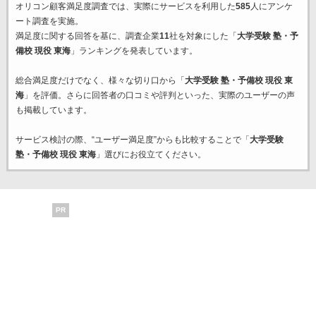
オリコン顧客満足度調査では、実際にサービスを利用した
585
人にアンケ
ート調査を実施。
満足度に関する回答を基に、調査企業
11
社を対象にした「
大学受験 塾・予
備校 現役 東海
」ランキングを発表しています。
総合満足度だけでなく、様々な切り口から「
大学受験 塾・予備校 現役 東
海
」を評価。さらに回答者の口コミや評判といった、実際のユーザーの声
も掲載しています。
サービス検討の際、“ユーザー満足度”からも比較することで「
大学受験
塾・予備校 現役 東海
」選びにお役立てください。
PR