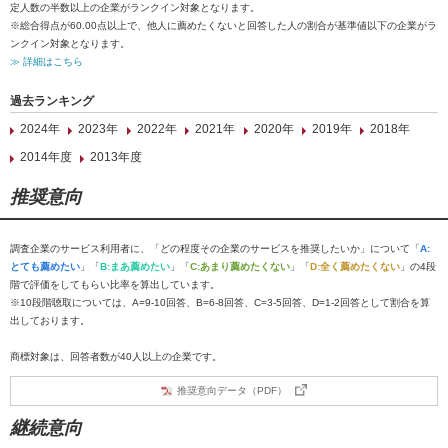
定人数の半数以上の企業がランクイン対象となります。
※総合得点が60.00点以上で、他人に薦めたくないと回答した人の割合が基準値以下の企業がラ
ンクイン対象となります。
≫ 詳細はこちら
過去ランキング
2024年
2023年
2022年
2021年
2020年
2019年
2018年
2014年度
2013年度
推奨意向
調査企業のサービス利用者に、「どの程度その企業のサービスを推奨したいか」について「
A:
とても薦めたい
」「
B:まあ薦めたい
」「
C:あまり薦めたくない
」「
D:全く薦めたくない
」の4段
階で評価をしてもらい比率を算出しています。
※10段階聴取については、A=9-10回答、B=6-8回答、C=3-5回答、D=1-2回答として割合を算
出しております。
商標対象は、回答者数が40人以上の企業です。
推奨意向データ（PDF）
継続意向