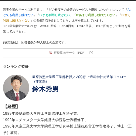
調査企業のサービス利用者に、「どの程度その企業のサービスを継続したいか」について「
A:
とても利用し続けたい
」「
B:まあ利用し続けたい
」「
C:あまり利用し続けたくない
」「
D:全く
利用し続けたくない
」の4段階で評価をしてもらい比率を算出しています。
※10段階聴取については、A=9-10回答、B=6-8回答、C=3-5回答、D=1-2回答として割合を算
出しております。
商標対象は、回答者数が40人以上の企業です。
継続意向データ（PDF）
ランキング監修
慶應義塾大学理工学部教授／内閣府 上席科学技術政策フェロー
（非常勤）
鈴木秀男
【経歴】
1989年慶應義塾大学理工学部管理工学科卒業。
1992年ロチェスター大学経営大学院修士課程修了。
1996年東京工業大学大学院理工学研究科博士課程経営工学専攻修了。博士（工
学）取得。