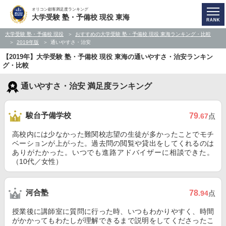
オリコン顧客満足度ランキング
大学受験 塾・予備校 現役 東海
大学受験 塾・予備校 現役
おすすめの大学受験 塾・予備校 現役 東海ランキング・比較
2019年版
通いやすさ・治安
【2019年】大学受験 塾・予備校 現役 東海の通いやすさ・治安ランキン
グ・比較
通いやすさ・治安 満足度ランキング
駿台予備学校
79
.67
点
高校内には少なかった難関校志望の生徒が多かったことでモチ
ベーションが上がった。過去問の閲覧や貸出をしてくれるのは
ありがたかった。いつでも進路アドバイザーに相談できた。
（10代／女性）
河合塾
78
.94
点
授業後に講師室に質問に行った時、いつもわかりやすく、時間
がかかってもわたしが理解できるまで説明をしてくださったこ