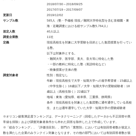
2018/07/30～2018/09/25
2017/07/19～2017/09/07
更新日
2019/12/02
サンプル数
585人（塾・予備校 現役／難関大学特化型を含む首都圏・東
海・近畿調査における総サンプル数5,764人）
規定人数
40人以上
調査企業数
11社
定義
現役高校生を対象に大学受験を目的とした集団授業を行ってい
る塾。
以下は対象外とする。
・難関大学、医学部、美大、音大等に特化した塾
・一部の教科に特化した塾（英語特化など）
・映像授業が主体の塾
調査対象者
性別：指定なし
年齢：現役高校生で大学・短期大学への進学希望者：15歳以上
（中学生除く）18歳以下／大学・短期大学の受験経験者：18
歳以上（高校生除く）22歳以下
地域：東海（愛知県、岐阜県、三重県、静岡県）
条件：現役高校生を対象とした集団塾に通年通学している高校
生、または通年通学していた大学・短期大学の受験経験者
※オリコン顧客満足度ランキングは、データクリーニング（回収したデータから不正回答や異
常値を排除）および調査対象者条件から外れた回答を除外した上で作成しています。
※「総合ランキング」、「評価項目別」、部門の「業態別」においては有効回答者数が規定人
数を満たした企業のみランクイン対象となります。その他の部門においては有効回答者数が規