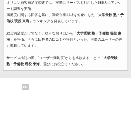
オリコン顧客満足度調査では、実際にサービスを利用した
585
人にアンケ
ート調査を実施。
満足度に関する回答を基に、調査企業
11
社を対象にした「
大学受験 塾・予
備校 現役 東海
」ランキングを発表しています。
総合満足度だけでなく、様々な切り口から「
大学受験 塾・予備校 現役 東
海
」を評価。さらに回答者の口コミや評判といった、実際のユーザーの声
も掲載しています。
サービス検討の際、“ユーザー満足度”からも比較することで「
大学受験
塾・予備校 現役 東海
」選びにお役立てください。
PR