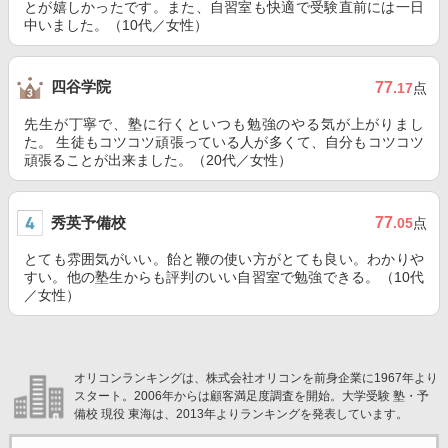
とが嬉しかったです。また、自習室も快適で受験直前には一日
中いました。（10代／女性）
四谷学院
77
.17
点
先生が丁寧で、塾に行くといつも勉強のやる気が上がりまし
た。 生徒もコツコツ頑張っている人が多くて、自分もコツコツ
頑張ることが出来ました。（20代／女性）
秀英予備校
77
.05
点
とても雰囲気がいい。飴と鞭の使い方がとても良い。わかりや
すい。他の塾生からも評判のいい自習室で勉強できる。（10代
／女性）
オリコンランキングは、株式会社オリコンを前身企業に1967年より
スタート。2006年からは顧客満足度調査を開始。大学受験 塾・予
備校 現役 東海は、2013年よりランキングを発表しています。