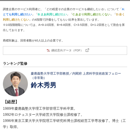
調査企業のサービス利用者に、「どの程度その企業のサービスを継続したいか」について「
A:
とても利用し続けたい
」「
B:まあ利用し続けたい
」「
C:あまり利用し続けたくない
」「
D:全く
利用し続けたくない
」の4段階で評価をしてもらい比率を算出しています。
※10段階聴取については、A=9-10回答、B=6-8回答、C=3-5回答、D=1-2回答として割合を算
出しております。
商標対象は、回答者数が40人以上の企業です。
継続意向データ（PDF）
ランキング監修
慶應義塾大学理工学部教授／内閣府 上席科学技術政策フェロー
（非常勤）
鈴木秀男
【経歴】
1989年慶應義塾大学理工学部管理工学科卒業。
1992年ロチェスター大学経営大学院修士課程修了。
1996年東京工業大学大学院理工学研究科博士課程経営工学専攻修了。博士（工
学）取得。