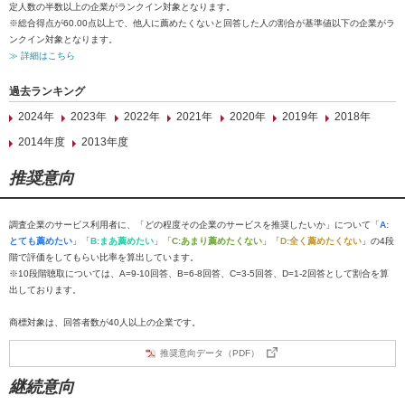
定人数の半数以上の企業がランクイン対象となります。
※総合得点が60.00点以上で、他人に薦めたくないと回答した人の割合が基準値以下の企業がラ
ンクイン対象となります。
≫ 詳細はこちら
過去ランキング
2024年
2023年
2022年
2021年
2020年
2019年
2018年
2014年度
2013年度
推奨意向
調査企業のサービス利用者に、「どの程度その企業のサービスを推奨したいか」について「
A:
とても薦めたい
」「
B:まあ薦めたい
」「
C:あまり薦めたくない
」「
D:全く薦めたくない
」の4段
階で評価をしてもらい比率を算出しています。
※10段階聴取については、A=9-10回答、B=6-8回答、C=3-5回答、D=1-2回答として割合を算
出しております。
商標対象は、回答者数が40人以上の企業です。
推奨意向データ（PDF）
継続意向