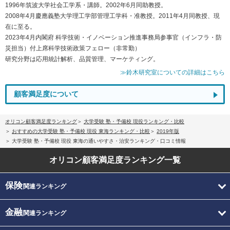
1996年筑波大学社会工学系・講師。2002年6月同助教授。
2008年4月慶應義塾大学理工学部管理工学科・准教授。2011年4月同教授、現
在に至る。
2023年4月内閣府 科学技術・イノベーション推進事務局参事官（インフラ・防
災担当）付上席科学技術政策フェロー（非常勤）
研究分野は応用統計解析、品質管理、マーケティング。
≫鈴木研究室についての詳細はこちら
顧客満足度について
オリコン顧客満足度ランキング
大学受験 塾・予備校 現役ランキング・比較
おすすめの大学受験 塾・予備校 現役 東海ランキング・比較
2019年版
大学受験 塾・予備校 現役 東海の通いやすさ・治安ランキング・口コミ情報
オリコン顧客満足度
ランキング一覧
保険
関連ランキング
金融
関連ランキング