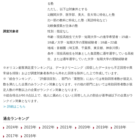
る塾
ただし、以下は対象外とする
1)難関大学、医学部、美大、音大等に特化した塾
2)一部の教科に特化した塾（英語特化など）
3)映像授業が主体の塾
調査対象者
性別：指定なし
年齢：現役高校生で大学・短期大学への進学希望者：15歳～
18歳／大学・短期大学の受験経験者：18歳～22歳
地域：首都圏（埼玉県、千葉県、東京都、神奈川県）
条件：現役高校生を対象とした集団塾に通年通学している高校
生、または通年通学していた大学・短期大学の受験経験者
※オリコン顧客満足度ランキングは、データクリーニング（回収したデータから不正回答や異
常値を排除）および調査対象者条件から外れた回答を除外した上で作成しています。
※「総合ランキング」、「評価項目別」、部門の「業態別」においては有効回答者数が規定人
数を満たした企業のみランクイン対象となります。その他の部門においては有効回答者数が規
定人数の半数以上の企業がランクイン対象となります。
※総合得点が60.0点以上で、他人に薦めたくないと回答した人の割合が基準値以下の企業がラ
ンクイン対象となります。
≫ 詳細はこちら
過去ランキング
2024年
2023年
2022年
2021年
2020年
2019年
2018年
2017年
2016年