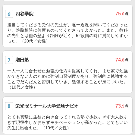
四谷学院
75
.0
点
担当してくださる受付の先生が、逐一近況を聞いてくださった
り、進路相談に何度ものってくださってよかった。また、教科
の先生とは他の塾より距離が近く、52段階の時に質問しやすか
った。（20代／女性）
増田塾
74
.8
点
一人一人に合わせた勉強の仕方を提案してくれ、また家で勉強
ができない人のために強制自習制度があり、強制的に勉強する
ことでだんだんと習慣していき、勉強することが身についた。
（10代／女性）
栄光ゼミナール大学受験ナビオ
73
.9
点
とても真摯に生徒と向き合ってくれる塾で少数すぎず大人数す
ぎず現役生しかおらずモチベーションが高かった。とてもいい
先生に出会えた。（10代／女性）