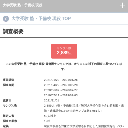
大学受験 塾・予備校 現役
大学受験 塾・予備校 現役 TOP
調査概要
サンプル数
2,889
人
この大学受験 塾・予備校 現役 首都圏ランキングは、オリコンの以下の調査に基づいていま
す。
事前調査
2021/01/22～2021/04/26
調査期間
2021/04/22～2021/06/28
2020/06/02～2020/07/27
2019/07/11～2019/09/03
更新日
2021/11/01
サンプル数
2,889人（塾・予備校 現役／難関大学特化型を含む首都圏・東
海・近畿調査における総サンプル数6,051人）
規定人数
50人以上
調査企業数
19社
定義
現役高校生を対象に大学受験を目的とした集団授業を行ってい