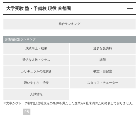
大学受験 塾・予備校 現役 首都圏
総合ランキング
評価項目別ランキング
成績向上・結果
適切な受講料
適切な人数・クラス
講師
カリキュラムの充実さ
教室・自習室
通いやすさ・治安
スタッフ・チューター
入試情報
※文字がグレーの部門は当社規定の条件を満たした企業が2社未満のため発表しておりません。
PR