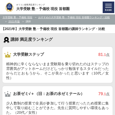
オリコン顧客満足度ランキング
大学受験 塾・予備校 現役 首都圏
大学受験 塾・予備校 現役
おすすめの大学受験 塾・予備校 現役 首都圏ランキング・比較
2021年版
講師
【2021年】大学受験 塾・予備校 現役 首都圏の講師ランキング・比較
講師 満足度ランキング
大学受験ステップ
81
.1
点
精神的に辛くならないまま受験期を乗り切れたのはステップの
雰囲気がアットホームだけどしっかり勉強するスタイルだった
からだとおもうから、そこが良かったと思います（10代／女
性）
お茶ゼミ√＋（旧：お茶の水ゼミナール）
79
.1
点
少人数制の授業で全員が参加して行う授業だったため授業に集
中して取り組むことができた。先生に質問しやすい環境もあっ
た。（20代／女性）