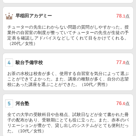
早稲田アカデミー
78
.1
点
チューターの先生にわからない問題の質問がしやすかった。授
業外の自習室の制度が整っていてチューターの先生が生徒の予
定表を確認しアドバイスなどしてくれて目をかけてくれる。
（20代／女性）
駿台予備学校
77
.8
点
お茶の水校は校舎が多く、使用する自習室を気分によって選ぶ
ことができてよかった。また、講座の種類が多く、自分の志望
校にあった講座を選ぶことができた。（10代／男性）
河合塾
76
.6
点
全ての大学の受験科目や合格点、試験日などが全て書かれた冊
子の配布があり、受験期にとても役に立った。また、赤本のバ
リエーションが豊かで、貸し出しのシステムがとても便利だっ
た。（10代／女性）