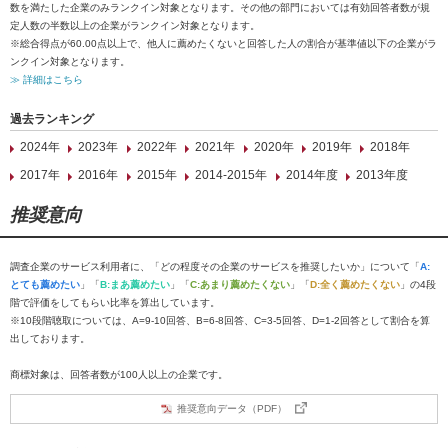
数を満たした企業のみランクイン対象となります。その他の部門においては有効回答者数が規
定人数の半数以上の企業がランクイン対象となります。
※総合得点が60.00点以上で、他人に薦めたくないと回答した人の割合が基準値以下の企業がラ
ンクイン対象となります。
≫ 詳細はこちら
過去ランキング
2024年
2023年
2022年
2021年
2020年
2019年
2018年
2017年
2016年
2015年
2014-2015年
2014年度
2013年度
推奨意向
調査企業のサービス利用者に、「どの程度その企業のサービスを推奨したいか」について「
A:
とても薦めたい
」「
B:まあ薦めたい
」「
C:あまり薦めたくない
」「
D:全く薦めたくない
」の4段
階で評価をしてもらい比率を算出しています。
※10段階聴取については、A=9-10回答、B=6-8回答、C=3-5回答、D=1-2回答として割合を算
出しております。
商標対象は、回答者数が100人以上の企業です。
推奨意向データ（PDF）