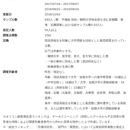
2017/07/19～2017/09/07
2016/08/22～2016/09/16
更新日
2018/12/03
サンプル数
940人（塾・予備校 現役／難関大学特化型を含む首都圏・東
海・近畿調査における総サンプル数5,022人）
規定人数
50人以上
調査企業数
10社
定義
現役高校生を対象に大学受験を目的とした集団授業を行ってい
る塾。
以下は対象外とする。
・難関大学、医学部、美大、音大等に特化した塾
・一部の教科に特化した塾（英語特化など）
・映像授業が主体の塾
調査対象者
性別：指定なし
年齢：現役高校生で大学・短期大学への進学希望者：15歳以上
（中学生除く）18歳以下／大学・短期大学の受験経験者：18
歳以上（高校生除く）22歳以下
地域：近畿（大阪府、京都府、兵庫県、奈良県、和歌山県、滋
賀県）
条件：現役高校生を対象とした集団塾に通年通学している高校
生、または通年通学していた大学・短期大学の受験経験者
※オリコン顧客満足度ランキングは、データクリーニング（回収したデータから不正回答や異
常値を排除）および調査対象者条件から外れた回答を除外した上で作成しています。
※「総合ランキング」、「評価項目別」、部門の「業態別」においては有効回答者数が規定人