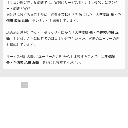
オリコン顧客満足度調査では、実際にサービスを利用した
940
人にアンケ
ート調査を実施。
満足度に関する回答を基に、調査企業
10
社を対象にした「
大学受験 塾・予
備校 現役 近畿
」ランキングを発表しています。
総合満足度だけでなく、様々な切り口から「
大学受験 塾・予備校 現役 近
畿
」を評価。さらに回答者の口コミや評判といった、実際のユーザーの声
も掲載しています。
サービス検討の際、“ユーザー満足度”からも比較することで「
大学受験
塾・予備校 現役 近畿
」選びにお役立てください。
PR