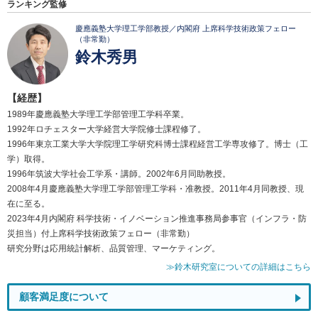
ランキング監修
慶應義塾大学理工学部教授／内閣府 上席科学技術政策フェロー
（非常勤）
鈴木秀男
【経歴】
1989年慶應義塾大学理工学部管理工学科卒業。
1992年ロチェスター大学経営大学院修士課程修了。
1996年東京工業大学大学院理工学研究科博士課程経営工学専攻修了。博士（工
学）取得。
1996年筑波大学社会工学系・講師。2002年6月同助教授。
2008年4月慶應義塾大学理工学部管理工学科・准教授。2011年4月同教授、現
在に至る。
2023年4月内閣府 科学技術・イノベーション推進事務局参事官（インフラ・防
災担当）付上席科学技術政策フェロー（非常勤）
研究分野は応用統計解析、品質管理、マーケティング。
≫鈴木研究室についての詳細はこちら
顧客満足度について