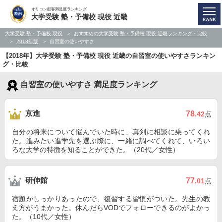
オリコン顧客満足度ランキング
大学受験 塾・予備校 現役 近畿
大学受験 塾・予備校 現役
おすすめの大学受験 塾・予備校 現役 近畿ランキング・比較
2018年版
自習室の使いやすさ
【2018年】大学受験 塾・予備校 現役 近畿の自習室の使いやすさランキン
グ・比較
自習室の使いやすさ 満足度ランキング
京進
78
.42
点
自分の将来について悩んでいた時に、真剣に相談に乗ってくれ
た。進みたい進学先を選ぶ際に、一緒に調べてくれて、いろい
ろな大学の特徴を知ることができた。（20代／女性）
研伸館
77
.01
点
宿題がしっかりあったので、復習する習慣がついた。先生の教
え方がうまかった。休んだらVODでフォローできるのがよかっ
た。（10代／女性）