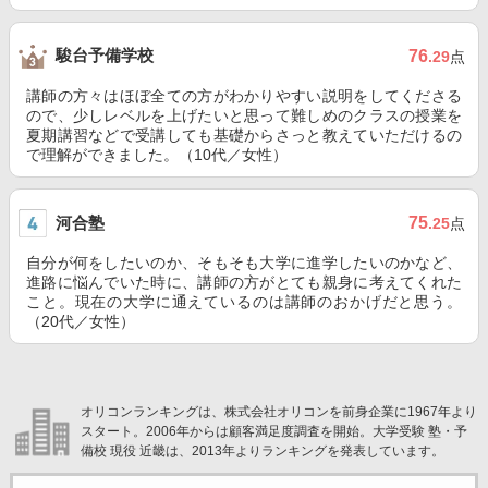
駿台予備学校
76
.29
点
講師の方々はほぼ全ての方がわかりやすい説明をしてくださる
ので、少しレベルを上げたいと思って難しめのクラスの授業を
夏期講習などで受講しても基礎からさっと教えていただけるの
で理解ができました。（10代／女性）
河合塾
75
.25
点
自分が何をしたいのか、そもそも大学に進学したいのかなど、
進路に悩んでいた時に、講師の方がとても親身に考えてくれた
こと。現在の大学に通えているのは講師のおかげだと思う。
（20代／女性）
オリコンランキングは、株式会社オリコンを前身企業に1967年より
スタート。2006年からは顧客満足度調査を開始。大学受験 塾・予
備校 現役 近畿は、2013年よりランキングを発表しています。