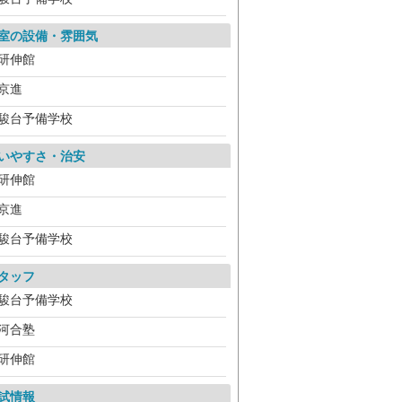
室の設備・雰囲気
研伸館
京進
駿台予備学校
いやすさ・治安
研伸館
京進
駿台予備学校
タッフ
駿台予備学校
河合塾
研伸館
試情報