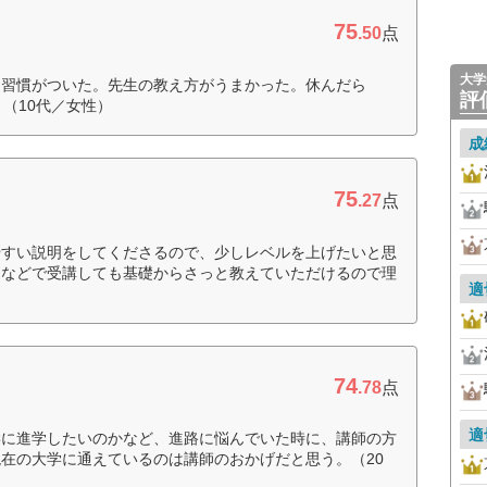
75
.50
点
大学
る習慣がついた。先生の教え方がうまかった。休んだら
評
（10代／女性）
成
75
.27
点
やすい説明をしてくださるので、少しレベルを上げたいと思
習などで受講しても基礎からさっと教えていただけるので理
適
74
.78
点
適
学に進学したいのかなど、進路に悩んでいた時に、講師の方
在の大学に通えているのは講師のおかげだと思う。（20