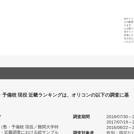
当サイト
らの配置
ります。
とは固く
当サイト
作成した
出された
いた上で
・予備校 現役 近畿ランキングは、オリコンの以下の調査に基
7
調査期間
2018/07/30～2
2017/07/19～2
人（塾・予備校 現役／難関大学特
2016/08/22～2
・近畿調査における総サンプル
調査対象者
性別：指定な