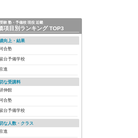
受験 塾・予備校 現役 近畿
価項目別ランキング TOP3
績向上・結果
河合塾
駿台予備学校
京進
切な受講料
研伸館
河合塾
駿台予備学校
切な人数・クラス
京進