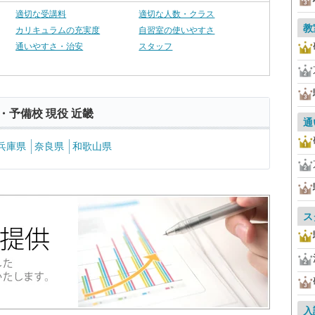
適切な受講料
適切な人数・クラス
教
カリキュラムの充実度
自習室の使いやすさ
通いやすさ・治安
スタッフ
・予備校 現役 近畿
通
兵庫県
奈良県
和歌山県
ス
入