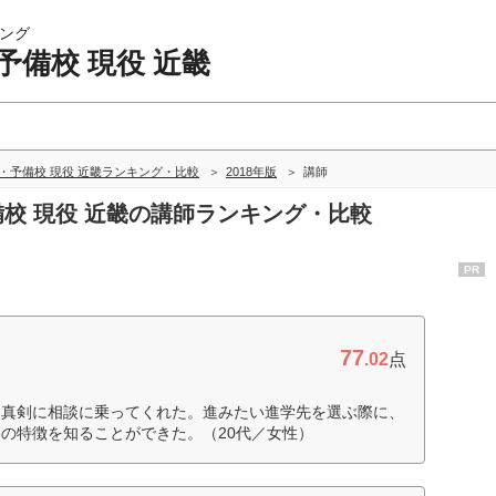
ング
予備校 現役 近畿
・予備校 現役 近畿ランキング・比較
2018年版
講師
備校 現役 近畿の講師ランキング・比較
PR
77
.02
点
、真剣に相談に乗ってくれた。進みたい進学先を選ぶ際に、
の特徴を知ることができた。（20代／女性）