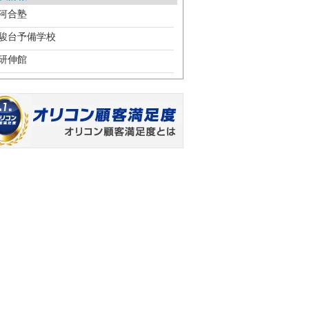
河合塾
駿台予備学校
研伸館