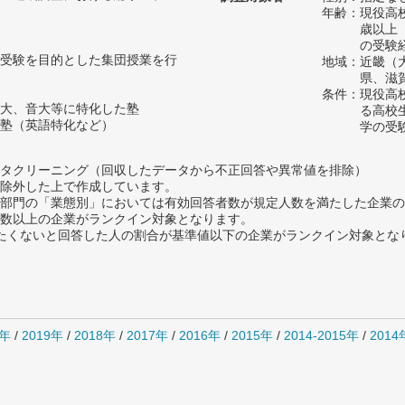
年齢：現役高
歳以上
の受験
受験を目的とした集団授業を行
地域：近畿（
県、滋
条件：現役高
大、音大等に特化した塾
る高校
塾（英語特化など）
学の受
タクリーニング（回収したデータから不正回答や異常値を排除）
除外した上で作成しています。
部門の「業態別」においては有効回答者数が規定人数を満たした企業の
数以上の企業がランクイン対象となります。
薦めたくないと回答した人の割合が基準値以下の企業がランクイン対象とな
0年
/
2019年
/
2018年
/
2017年
/
2016年
/
2015年
/
2014-2015年
/
201