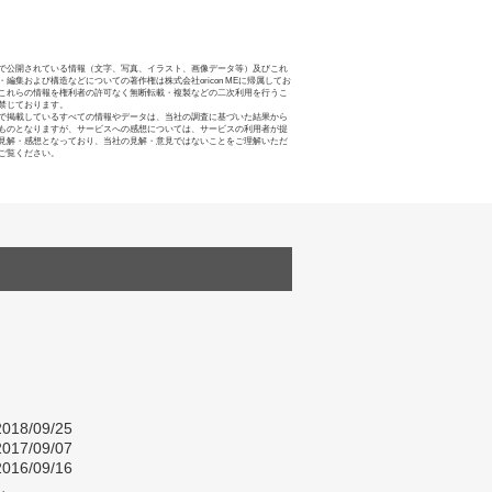
で公開されている情報（文字、写真、イラスト、画像データ等）及びこれ
・編集および構造などについての著作権は株式会社oricon MEに帰属してお
これらの情報を権利者の許可なく無断転載・複製などの二次利用を行うこ
禁じております。
で掲載しているすべての情報やデータは、当社の調査に基づいた結果から
ものとなりますが、サービスへの感想については、サービスの利用者が提
見解・感想となっており、当社の見解・意見ではないことをご理解いただ
ご覧ください。
018/09/25
017/09/07
016/09/16
し