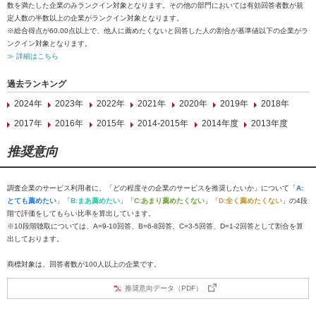
数を満たした企業のみランクイン対象となります。その他の部門においては有効回答者数が規
定人数の半数以上の企業がランクイン対象となります。
※総合得点が60.00点以上で、他人に薦めたくないと回答した人の割合が基準値以下の企業がラ
ンクイン対象となります。
≫ 詳細はこちら
過去ランキング
2024年
2023年
2022年
2021年
2020年
2019年
2018年
2017年
2016年
2015年
2014-2015年
2014年度
2013年度
推奨意向
調査企業のサービス利用者に、「どの程度その企業のサービスを推奨したいか」について「
A:
とても薦めたい
」「
B:まあ薦めたい
」「
C:あまり薦めたくない
」「
D:全く薦めたくない
」の4段
階で評価をしてもらい比率を算出しています。
※10段階聴取については、A=9-10回答、B=6-8回答、C=3-5回答、D=1-2回答として割合を算
出しております。
商標対象は、回答者数が100人以上の企業です。
推奨意向データ（PDF）