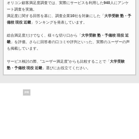
オリコン顧客満足度調査では、実際にサービスを利用した
940
人にアンケ
ート調査を実施。
満足度に関する回答を基に、調査企業
10
社を対象にした「
大学受験 塾・予
備校 現役 近畿
」ランキングを発表しています。
総合満足度だけでなく、様々な切り口から「
大学受験 塾・予備校 現役 近
畿
」を評価。さらに回答者の口コミや評判といった、実際のユーザーの声
も掲載しています。
サービス検討の際、“ユーザー満足度”からも比較することで「
大学受験
塾・予備校 現役 近畿
」選びにお役立てください。
PR