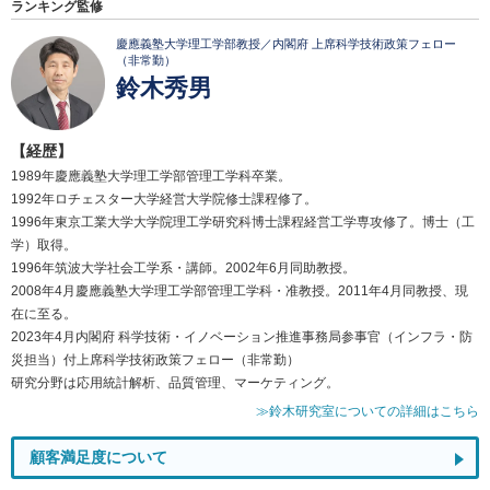
ランキング監修
慶應義塾大学理工学部教授／内閣府 上席科学技術政策フェロー
（非常勤）
鈴木秀男
【経歴】
1989年慶應義塾大学理工学部管理工学科卒業。
1992年ロチェスター大学経営大学院修士課程修了。
1996年東京工業大学大学院理工学研究科博士課程経営工学専攻修了。博士（工
学）取得。
1996年筑波大学社会工学系・講師。2002年6月同助教授。
2008年4月慶應義塾大学理工学部管理工学科・准教授。2011年4月同教授、現
在に至る。
2023年4月内閣府 科学技術・イノベーション推進事務局参事官（インフラ・防
災担当）付上席科学技術政策フェロー（非常勤）
研究分野は応用統計解析、品質管理、マーケティング。
≫鈴木研究室についての詳細はこちら
顧客満足度について