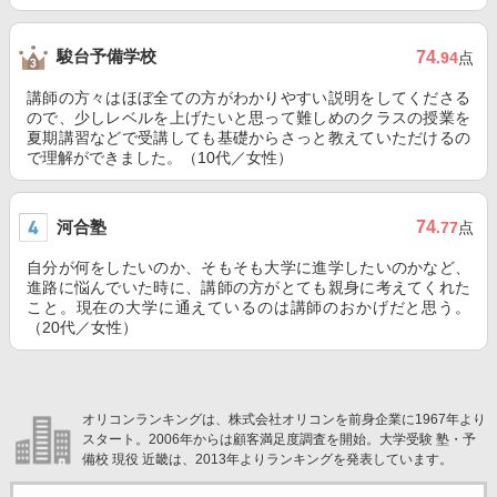
駿台予備学校
74
.94
点
講師の方々はほぼ全ての方がわかりやすい説明をしてくださる
ので、少しレベルを上げたいと思って難しめのクラスの授業を
夏期講習などで受講しても基礎からさっと教えていただけるの
で理解ができました。（10代／女性）
河合塾
74
.77
点
自分が何をしたいのか、そもそも大学に進学したいのかなど、
進路に悩んでいた時に、講師の方がとても親身に考えてくれた
こと。現在の大学に通えているのは講師のおかげだと思う。
（20代／女性）
オリコンランキングは、株式会社オリコンを前身企業に1967年より
スタート。2006年からは顧客満足度調査を開始。大学受験 塾・予
備校 現役 近畿は、2013年よりランキングを発表しています。