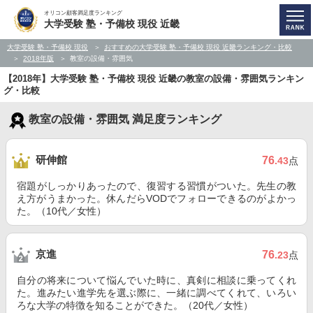
オリコン顧客満足度ランキング
大学受験 塾・予備校 現役 近畿
大学受験 塾・予備校 現役
おすすめの大学受験 塾・予備校 現役 近畿ランキング・比較
2018年版
教室の設備・雰囲気
【2018年】大学受験 塾・予備校 現役 近畿の教室の設備・雰囲気ランキン
グ・比較
教室の設備・雰囲気 満足度ランキング
研伸館
76
.43
点
宿題がしっかりあったので、復習する習慣がついた。先生の教
え方がうまかった。休んだらVODでフォローできるのがよかっ
た。（10代／女性）
京進
76
.23
点
自分の将来について悩んでいた時に、真剣に相談に乗ってくれ
た。進みたい進学先を選ぶ際に、一緒に調べてくれて、いろい
ろな大学の特徴を知ることができた。（20代／女性）