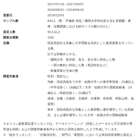
2017/07/19～2017/09/07
2016/08/22～2016/09/16
更新日
2018/12/03
サンプル数
940人（塾・予備校 現役／難関大学特化型を含む首都圏・東
海・近畿調査における総サンプル数5,022人）
規定人数
50人以上
調査企業数
10社
定義
現役高校生を対象に大学受験を目的とした集団授業を行ってい
る塾。
以下は対象外とする。
・難関大学、医学部、美大、音大等に特化した塾
・一部の教科に特化した塾（英語特化など）
・映像授業が主体の塾
調査対象者
性別：指定なし
年齢：現役高校生で大学・短期大学への進学希望者：15歳以上
（中学生除く）18歳以下／大学・短期大学の受験経験者：18
歳以上（高校生除く）22歳以下
地域：近畿（大阪府、京都府、兵庫県、奈良県、和歌山県、滋
賀県）
条件：現役高校生を対象とした集団塾に通年通学している高校
生、または通年通学していた大学・短期大学の受験経験者
※オリコン顧客満足度ランキングは、データクリーニング（回収したデータから不正回答や異
常値を排除）および調査対象者条件から外れた回答を除外した上で作成しています。
※「総合ランキング」、「評価項目別」、部門の「業態別」においては有効回答者数が規定人